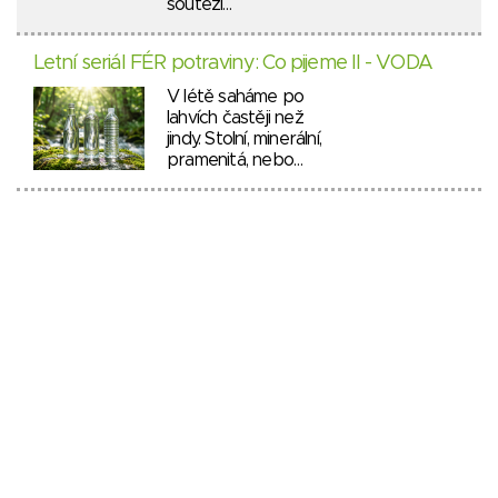
soutěží…
Letní seriál FÉR potraviny: Co pijeme II - VODA
V létě saháme po
lahvích častěji než
jindy. Stolní, minerální,
pramenitá, nebo…