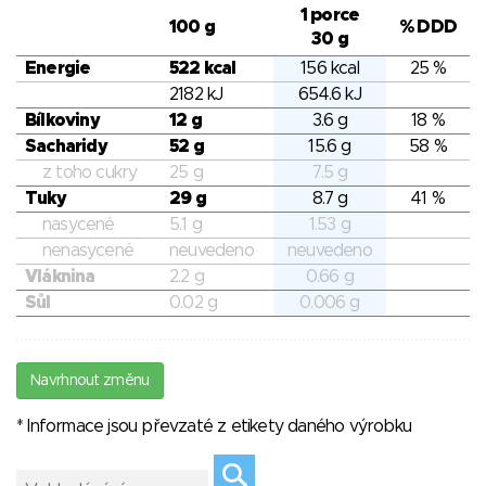
1 porce
100 g
% DDD
30 g
Energie
522 kcal
156 kcal
25 %
2182 kJ
654.6 kJ
Bílkoviny
12 g
3.6 g
18 %
Sacharidy
52 g
15.6 g
58 %
z toho cukry
25 g
7.5 g
Tuky
29 g
8.7 g
41 %
nasycené
5.1 g
1.53 g
nenasycené
neuvedeno
neuvedeno
Vláknina
2.2 g
0.66 g
Sůl
0.02 g
0.006 g
Navrhnout změnu
* Informace jsou převzaté z etikety daného výrobku