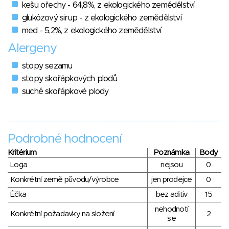
kešu ořechy - 64,8%, z ekologického zemědělství
glukózový sirup - z ekologického zemědělství
med - 5,2%, z ekologického zemědělství
Alergeny
stopy sezamu
stopy skořápkových plodů
suché skořápkové plody
Podrobné hodnocení
Kritérium
Poznámka
Body
Loga
nejsou
0
Konkrétní země původu/výrobce
jen prodejce
0
Éčka
bez aditiv
15
nehodnotí
Konkrétní požadavky na složení
2
se