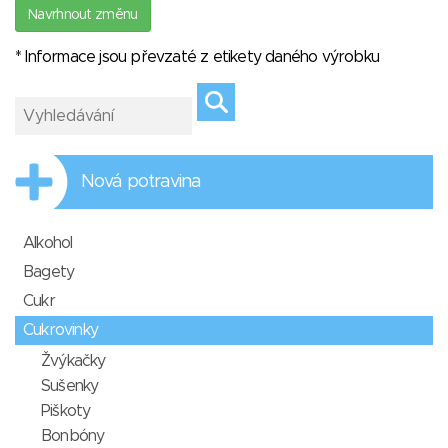
Navrhnout změnu
* Informace jsou převzaté z etikety daného výrobku
Nová potravina
Alkohol
Bagety
Cukr
Cukrovinky
Žvýkačky
Sušenky
Piškoty
Bonbóny