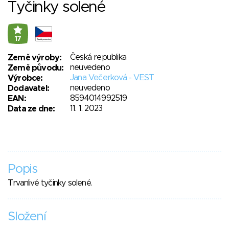
Tyčinky solené
17
Česká republika
Země výroby:
neuvedeno
Země původu:
Jana Večerková - VEST
Výrobce:
neuvedeno
Dodavatel:
8594014992519
EAN:
11. 1. 2023
Data ze dne:
Popis
Trvanlivé tyčinky solené.
Složení