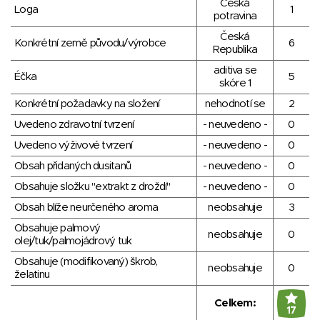
Česká
Loga
1
potravina
Česká
Konkrétní země původu/výrobce
6
Republika
aditiva se
Éčka
5
skóre 1
Konkrétní požadavky na složení
nehodnotí se
2
Uvedeno zdravotní tvrzení
- neuvedeno -
0
Uvedeno výživové tvrzení
- neuvedeno -
0
Obsah přidaných dusitanů
- neuvedeno -
0
Obsahuje složku "extrakt z droždí"
- neuvedeno -
0
Obsah blíže neurčeného aroma
neobsahuje
3
Obsahuje palmový
neobsahuje
0
olej/tuk/palmojádrový tuk
Obsahuje (modifikovaný) škrob,
neobsahuje
0
želatinu
Celkem:
17