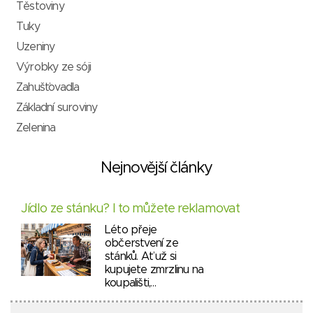
Těstoviny
Tuky
Uzeniny
Výrobky ze sóji
Zahušťovadla
Základní suroviny
Zelenina
Nejnovější články
Jídlo ze stánku? I to můžete reklamovat
Léto přeje
občerstvení ze
stánků. Ať už si
kupujete zmrzlinu na
koupališti,…