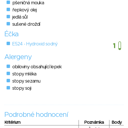
pšeničná mouka
řepkový olej
jedlá sůl
sušené droždí
Éčka
E524 - Hydroxid sodný
Alergeny
obiloviny obsahující lepek
stopy mléka
stopy sezamu
stopy soji
Podrobné hodnocení
Kritérium
Poznámka
Body