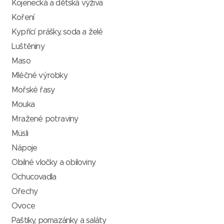
Kojenecká a dětská výživa
Koření
Kypřící prášky, soda a želé
Luštěniny
Maso
Mléčné výrobky
Mořské řasy
Mouka
Mražené potraviny
Müsli
Nápoje
Obilné vločky a obiloviny
Ochucovadla
Ořechy
Ovoce
Paštiky, pomazánky a saláty