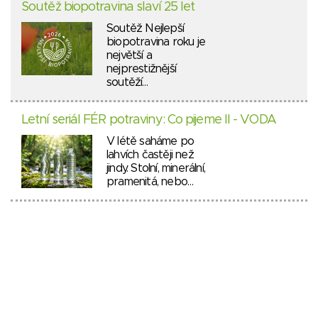
Soutěž biopotravina slaví 25 let
Soutěž Nejlepší
biopotravina roku je
největší a
nejprestižnější
soutěží…
Letní seriál FÉR potraviny: Co pijeme II - VODA
V létě saháme po
lahvích častěji než
jindy. Stolní, minerální,
pramenitá, nebo…