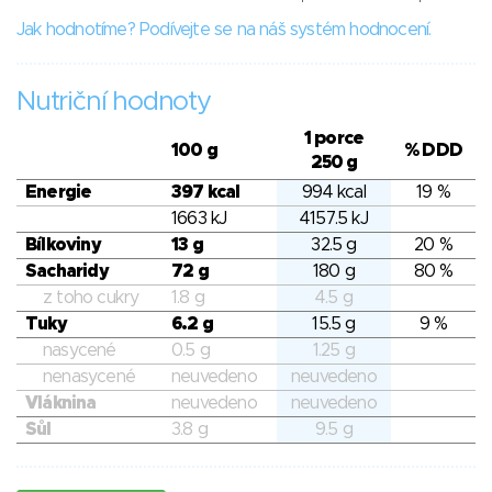
Jak hodnotíme? Podívejte se na náš systém hodnocení.
Nutriční hodnoty
1 porce
100 g
% DDD
250 g
Energie
397 kcal
994 kcal
19 %
1663 kJ
4157.5 kJ
Bílkoviny
13 g
32.5 g
20 %
Sacharidy
72 g
180 g
80 %
z toho cukry
1.8 g
4.5 g
Tuky
6.2 g
15.5 g
9 %
nasycené
0.5 g
1.25 g
nenasycené
neuvedeno
neuvedeno
Vláknina
neuvedeno
neuvedeno
Sůl
3.8 g
9.5 g