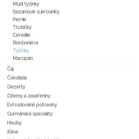
Müsli tyčinky
Sezamové cukrovinky
Perník
Trubičky
Cereálie
Bonboniéra
Tyčinky
Marcipán
Čaj
Čokoláda
Dezerty
Džemy a zavařeniny
Extrudované potraviny
Gurmánské speciality
Houby
Káva