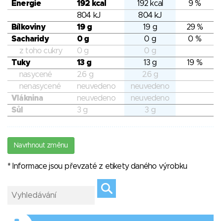
Energie
192 kcal
192 kcal
9 %
804 kJ
804 kJ
Bílkoviny
19 g
19 g
29 %
Sacharidy
0 g
0 g
0 %
z toho cukry
0 g
0 g
Tuky
13 g
13 g
19 %
nasycené
2.6 g
2.6 g
nenasycené
neuvedeno
neuvedeno
Vláknina
neuvedeno
neuvedeno
Sůl
3 g
3 g
Navrhnout změnu
* Informace jsou převzaté z etikety daného výrobku