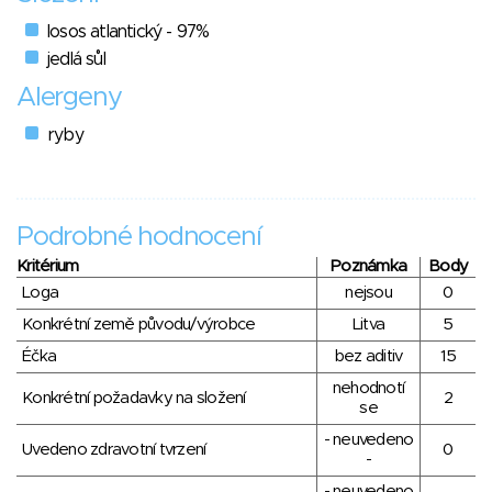
losos atlantický - 97%
jedlá sůl
Alergeny
ryby
Podrobné hodnocení
Kritérium
Poznámka
Body
Loga
nejsou
0
Konkrétní země původu/výrobce
Litva
5
Éčka
bez aditiv
15
nehodnotí
Konkrétní požadavky na složení
2
se
- neuvedeno
Uvedeno zdravotní tvrzení
0
-
- neuvedeno