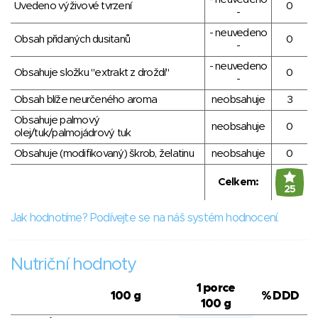
Uvedeno výživové tvrzení
0
-
- neuvedeno
Obsah přidaných dusitanů
0
-
- neuvedeno
Obsahuje složku "extrakt z droždí"
0
-
Obsah blíže neurčeného aroma
neobsahuje
3
Obsahuje palmový
neobsahuje
0
olej/tuk/palmojádrový tuk
Obsahuje (modifikovaný) škrob, želatinu
neobsahuje
0
Celkem:
25
Jak hodnotíme? Podívejte se na náš systém hodnocení.
Nutriční hodnoty
1 porce
100 g
% DDD
100 g