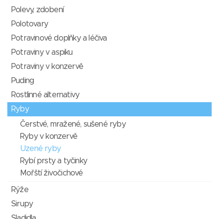
Polevy, zdobení
Polotovary
Potravinové doplňky a léčiva
Potraviny v aspiku
Potraviny v konzervě
Puding
Rostlinné alternativy
Ryby
Čerstvé, mražené, sušené ryby
Ryby v konzervě
Uzené ryby
Rybí prsty a tyčinky
Mořští živočichové
Rýže
Sirupy
Sladidla