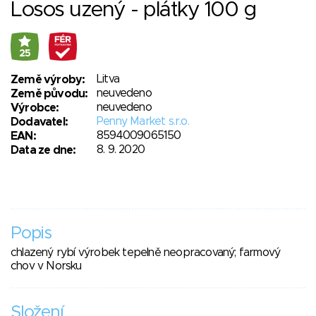
Losos uzený - plátky 100 g
25
Litva
Země výroby:
neuvedeno
Země původu:
neuvedeno
Výrobce:
Penny Market s.r.o.
Dodavatel:
8594009065150
EAN:
8. 9. 2020
Data ze dne:
Popis
chlazený rybí výrobek tepelně neopracovaný; farmový
chov v Norsku
Složení