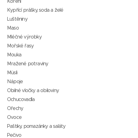
Koření
Kypřící prášky, soda a želé
Luštěniny
Maso
Mléčné výrobky
Mořské řasy
Mouka
Mražené potraviny
Müsli
Nápoje
Obilné vločky a obiloviny
Ochucovadla
Ořechy
Ovoce
Paštiky, pomazánky a saláty
Pečivo