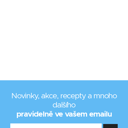
Novinky, akce, recepty a mnoho
dalšího
pravidelně ve vašem emailu