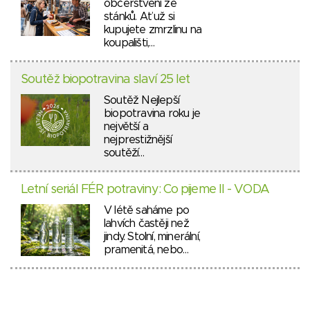
občerstvení ze
stánků. Ať už si
kupujete zmrzlinu na
koupališti,…
Soutěž biopotravina slaví 25 let
Soutěž Nejlepší
biopotravina roku je
největší a
nejprestižnější
soutěží…
Letní seriál FÉR potraviny: Co pijeme II - VODA
V létě saháme po
lahvích častěji než
jindy. Stolní, minerální,
pramenitá, nebo…