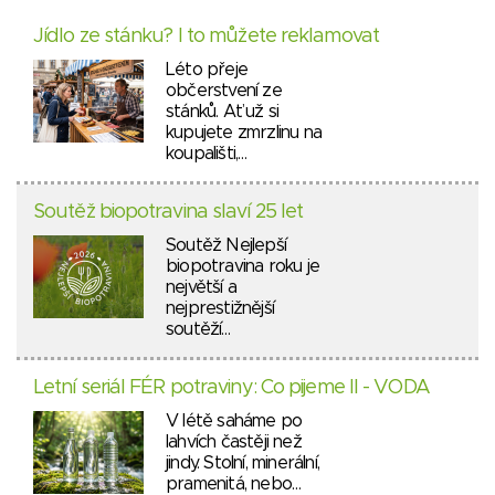
Jídlo ze stánku? I to můžete reklamovat
Léto přeje
občerstvení ze
stánků. Ať už si
kupujete zmrzlinu na
koupališti,…
Soutěž biopotravina slaví 25 let
Soutěž Nejlepší
biopotravina roku je
největší a
nejprestižnější
soutěží…
Letní seriál FÉR potraviny: Co pijeme II - VODA
V létě saháme po
lahvích častěji než
jindy. Stolní, minerální,
pramenitá, nebo…