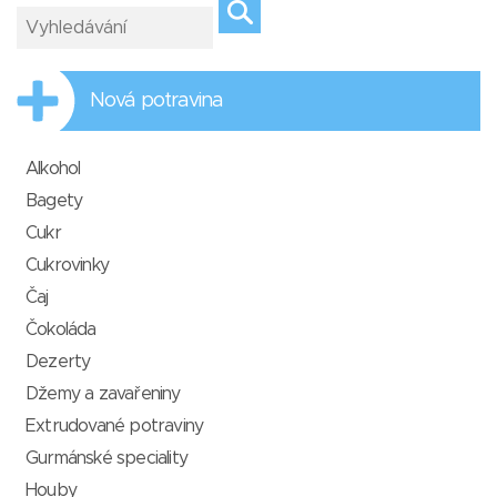
Nová potravina
Alkohol
Bagety
Cukr
Cukrovinky
Čaj
Čokoláda
Dezerty
Džemy a zavařeniny
Extrudované potraviny
Gurmánské speciality
Houby