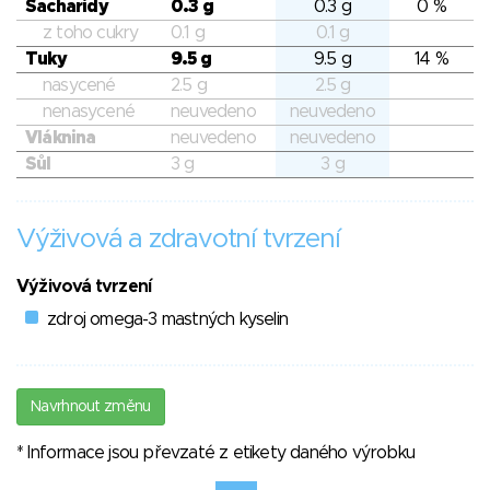
Sacharidy
0.3 g
0.3 g
0 %
z toho cukry
0.1 g
0.1 g
Tuky
9.5 g
9.5 g
14 %
nasycené
2.5 g
2.5 g
nenasycené
neuvedeno
neuvedeno
Vláknina
neuvedeno
neuvedeno
Sůl
3 g
3 g
Výživová a zdravotní tvrzení
Výživová tvrzení
zdroj omega-3 mastných kyselin
Navrhnout změnu
* Informace jsou převzaté z etikety daného výrobku