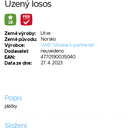
Uzený losos
28
Litva
Země výroby:
Norsko
Země původu:
UAB "Vičiunai ir partneriai"
Výrobce:
neuvedeno
Dodavatel:
4770190035040
EAN:
27. 4. 2023
Data ze dne:
Popis
plátky
Složení