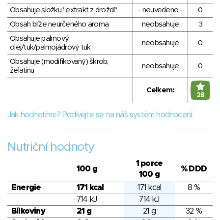
Obsahuje složku "extrakt z droždí"
- neuvedeno -
0
Obsah blíže neurčeného aroma
neobsahuje
3
Obsahuje palmový
neobsahuje
0
olej/tuk/palmojádrový tuk
Obsahuje (modifikovaný) škrob,
neobsahuje
0
želatinu
Celkem:
28
Jak hodnotíme? Podívejte se na náš systém hodnocení.
Nutriční hodnoty
1 porce
100 g
% DDD
100 g
Energie
171 kcal
171 kcal
8 %
714 kJ
714 kJ
Bílkoviny
21 g
21 g
32 %