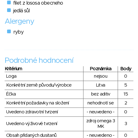
filet z lososa obecneho
jedlá sůl
Alergeny
ryby
Podrobné hodnocení
Kritérium
Poznámka
Body
Loga
nejsou
0
Konkrétní země původu/výrobce
Litva
5
Éčka
bez aditiv
15
Konkrétní požadavky na složení
nehodnotí se
2
Uvedeno zdravotní tvrzení
- neuvedeno -
0
zdroj omega 3
Uvedeno výživové tvrzení
3
MK
Obsah přidaných dusitanů
- neuvedeno -
0