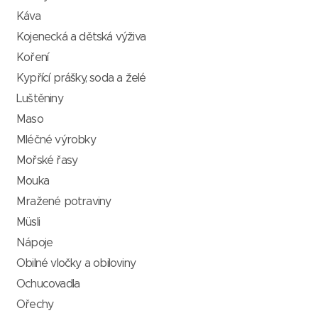
Káva
Kojenecká a dětská výživa
Koření
Kypřící prášky, soda a želé
Luštěniny
Maso
Mléčné výrobky
Mořské řasy
Mouka
Mražené potraviny
Müsli
Nápoje
Obilné vločky a obiloviny
Ochucovadla
Ořechy