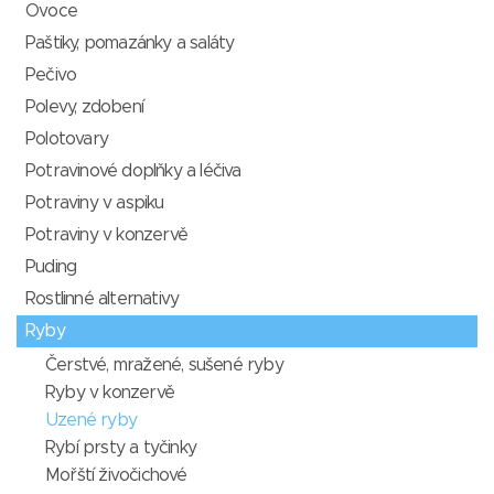
Ovoce
Paštiky, pomazánky a saláty
Pečivo
Polevy, zdobení
Polotovary
Potravinové doplňky a léčiva
Potraviny v aspiku
Potraviny v konzervě
Puding
Rostlinné alternativy
Ryby
Čerstvé, mražené, sušené ryby
Ryby v konzervě
Uzené ryby
Rybí prsty a tyčinky
Mořští živočichové