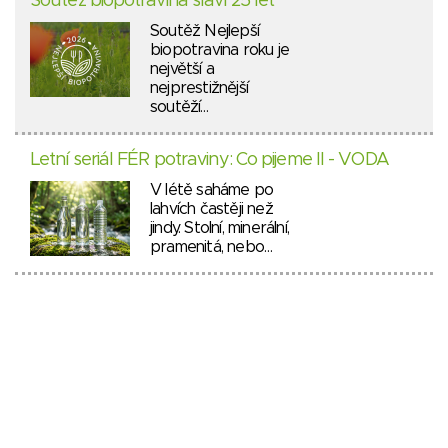
Soutěž biopotravina slaví 25 let
Soutěž Nejlepší
biopotravina roku je
největší a
nejprestižnější
soutěží…
Letní seriál FÉR potraviny: Co pijeme II - VODA
V létě saháme po
lahvích častěji než
jindy. Stolní, minerální,
pramenitá, nebo…