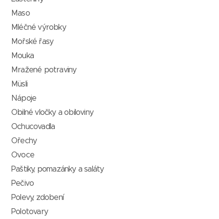
Maso
Mléčné výrobky
Mořské řasy
Mouka
Mražené potraviny
Müsli
Nápoje
Obilné vločky a obiloviny
Ochucovadla
Ořechy
Ovoce
Paštiky, pomazánky a saláty
Pečivo
Polevy, zdobení
Polotovary