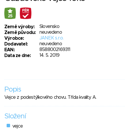
25
Slovensko
Země výroby:
neuvedeno
Země původu:
JANEK s.r.o.
Výrobce:
neuvedeno
Dodavatel:
8588002169311
EAN:
14. 5. 2019
Data ze dne:
Popis
Vejce z podestýlkového chovu. Třída kvality A.
Složení
vejce