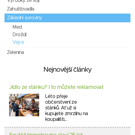
Výrobky ze sóji
Zahušťovadla
Základní suroviny
Med
Droždí
Vejce
Zelenina
Nejnovější články
Jídlo ze stánku? I to můžete reklamovat
Léto přeje
občerstvení ze
stánků. Ať už si
kupujete zmrzlinu na
koupališti,…