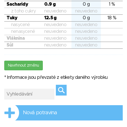
Sacharidy
0.9 g
0 g
1 %
z toho cukry
neuvedeno
neuvedeno
Tuky
12.5 g
0 g
18 %
nasycené
neuvedeno
neuvedeno
nenasycené
neuvedeno
neuvedeno
Vláknina
neuvedeno
neuvedeno
Sůl
neuvedeno
neuvedeno
Navrhnout změnu
* Informace jsou převzaté z etikety daného výrobku
Nová potravina