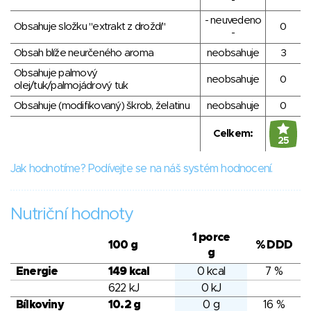
-
- neuvedeno
Obsahuje složku "extrakt z droždí"
0
-
Obsah blíže neurčeného aroma
neobsahuje
3
Obsahuje palmový
neobsahuje
0
olej/tuk/palmojádrový tuk
Obsahuje (modifikovaný) škrob, želatinu
neobsahuje
0
Celkem:
25
Jak hodnotíme? Podívejte se na náš systém hodnocení.
Nutriční hodnoty
1 porce
100 g
% DDD
g
Energie
149 kcal
0 kcal
7 %
622 kJ
0 kJ
Bílkoviny
10.2 g
0 g
16 %