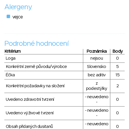
Alergeny
vejce
Podrobné hodnocení
Kritérium
Poznámka
Body
Loga
nejsou
0
Konkrétní země původu/výrobce
Slovensko
5
Éčka
bez aditiv
15
z
Konkrétní požadavky na složení
2
podestýlky
- neuvedeno
Uvedeno zdravotní tvrzení
0
-
- neuvedeno
Uvedeno výživové tvrzení
0
-
- neuvedeno
Obsah přidaných dusitanů
0