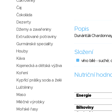
Cukrovinky
Čaj
Čokoláda
Dezerty
Popis
Džemy a zavařeniny
Dunántúlii Chardonnay 
Extrudované potraviny
Gurmánské speciality
Houby
Složení
Káva
víno bílé - suché
Kojenecká a dětská výživa
Koření
Nutriční hodn
Kypřící prášky, soda a želé
Luštěniny
Maso
Energie
Mléčné výrobky
Bílkoviny
Mořské řasy