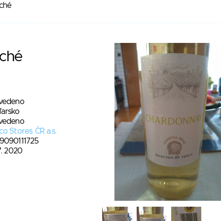
uché
uché
vedeno
arsko
vedeno
o Stores ČR a.s.
9090111725
7. 2020