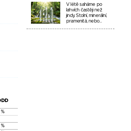
V létě saháme po
lahvích častěji než
jindy. Stolní, minerální,
pramenitá, nebo…
DDD
 %
 %