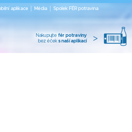
bilní aplikace
Média
Spolek FÉR potravina
Nakupujte
fér potraviny
>
bez éček
s naší aplikací