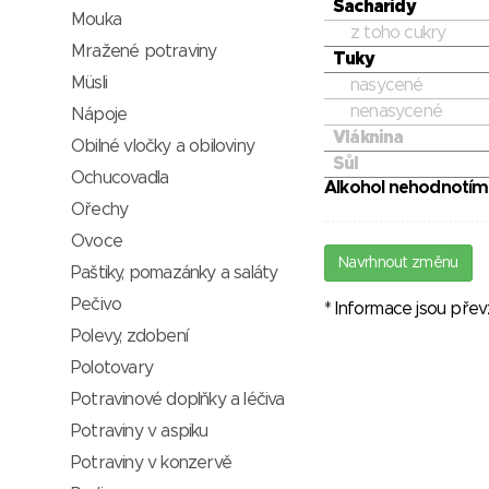
Sacharidy
Mouka
z toho cukry
Mražené potraviny
Tuky
Müsli
nasycené
nenasycené
Nápoje
Vláknina
Obilné vločky a obiloviny
Sůl
Ochucovadla
Alkohol nehodnotím
Ořechy
Ovoce
Navrhnout změnu
Paštiky, pomazánky a saláty
Pečivo
* Informace jsou pře
Polevy, zdobení
Polotovary
Potravinové doplňky a léčiva
Potraviny v aspiku
Potraviny v konzervě