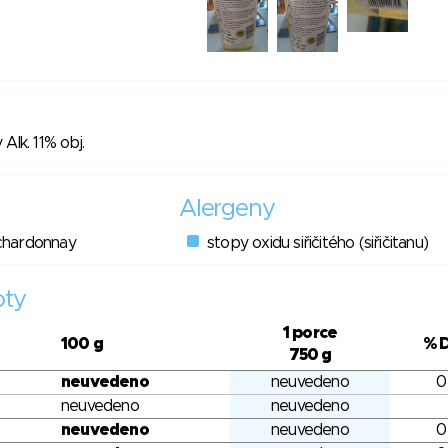
Alk. 11% obj.
Alergeny
; chardonnay
stopy oxidu siřičitého (siřičitanu)
oty
1 porce
100 g
% 
750 g
neuvedeno
neuvedeno
0
neuvedeno
neuvedeno
neuvedeno
neuvedeno
0