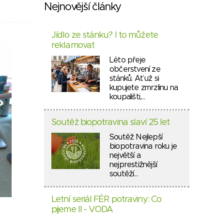
Nejnovější články
Jídlo ze stánku? I to můžete
reklamovat
Léto přeje
občerstvení ze
stánků. Ať už si
kupujete zmrzlinu na
koupališti,…
Soutěž biopotravina slaví 25 let
Soutěž Nejlepší
biopotravina roku je
největší a
nejprestižnější
soutěží…
Letní seriál FÉR potraviny: Co
pijeme II - VODA