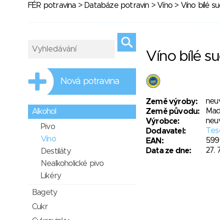
FÉR potravina
>
Databáze potravin
>
Víno
> Víno bílé s
Víno bílé s
Nová potravina
neu
Země výroby:
Maď
Alkohol
Země původu:
neu
Výrobce:
Pivo
Tesc
Dodavatel:
Víno
599
EAN:
27. 
Data ze dne:
Destiláty
Nealkoholické pivo
Likéry
Bagety
Cukr