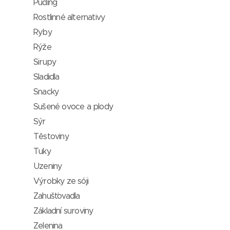
Puding
Rostlinné alternativy
Ryby
Rýže
Sirupy
Sladidla
Snacky
Sušené ovoce a plody
Sýr
Těstoviny
Tuky
Uzeniny
Výrobky ze sóji
Zahušťovadla
Základní suroviny
Zelenina