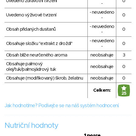
Uvedeno zdravotní tvrzení
0
-
- neuvedeno
Uvedeno výživové tvrzení
0
-
- neuvedeno
Obsah přidaných dusitanů
0
-
- neuvedeno
Obsahuje složku "extrakt z droždí"
0
-
Obsah blíže neurčeného aroma
neobsahuje
3
Obsahuje palmový
neobsahuje
0
olej/tuk/palmojádrový tuk
Obsahuje (modifikovaný) škrob, želatinu
neobsahuje
0
Celkem:
25
Jak hodnotíme? Podívejte se na náš systém hodnocení.
Nutriční hodnoty
1 porce