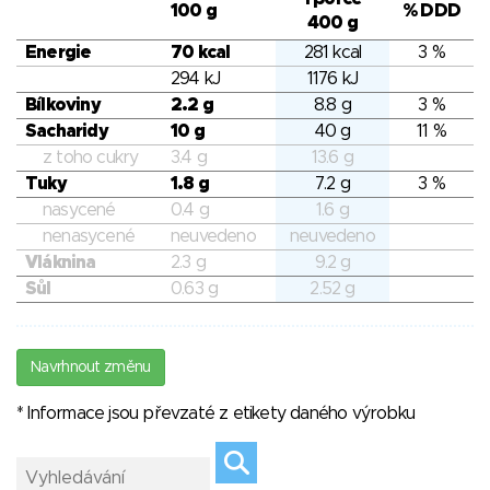
100 g
% DDD
400 g
Energie
70 kcal
281 kcal
3 %
294 kJ
1176 kJ
Bílkoviny
2.2 g
8.8 g
3 %
Sacharidy
10 g
40 g
11 %
z toho cukry
3.4 g
13.6 g
Tuky
1.8 g
7.2 g
3 %
nasycené
0.4 g
1.6 g
nenasycené
neuvedeno
neuvedeno
Vláknina
2.3 g
9.2 g
Sůl
0.63 g
2.52 g
Navrhnout změnu
* Informace jsou převzaté z etikety daného výrobku