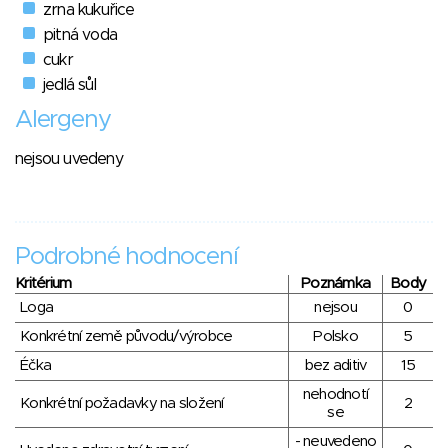
zrna kukuřice
pitná voda
cukr
jedlá sůl
Alergeny
nejsou uvedeny
Podrobné hodnocení
Kritérium
Poznámka
Body
Loga
nejsou
0
Konkrétní země původu/výrobce
Polsko
5
Éčka
bez aditiv
15
nehodnotí
Konkrétní požadavky na složení
2
se
- neuvedeno