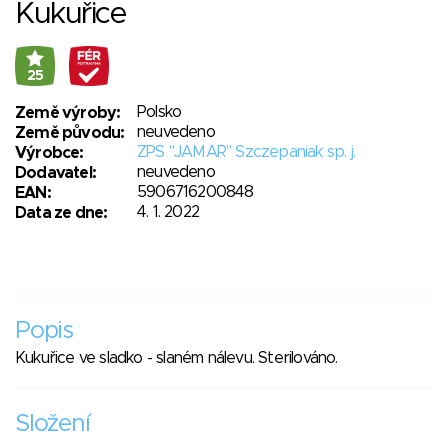
Kukuřice
25
Polsko
Země výroby:
neuvedeno
Země původu:
ZPS "JAMAR" Szczepaniak sp. j.
Výrobce:
neuvedeno
Dodavatel:
5906716200848
EAN:
4. 1. 2022
Data ze dne:
Popis
Kukuřice ve sladko - slaném nálevu. Sterilováno.
Složení