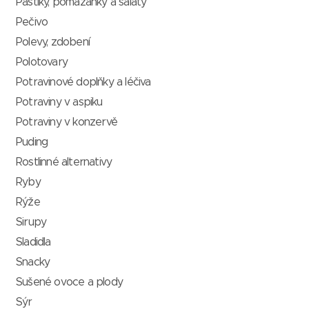
Paštiky, pomazánky a saláty
Pečivo
Polevy, zdobení
Polotovary
Potravinové doplňky a léčiva
Potraviny v aspiku
Potraviny v konzervě
Puding
Rostlinné alternativy
Ryby
Rýže
Sirupy
Sladidla
Snacky
Sušené ovoce a plody
Sýr