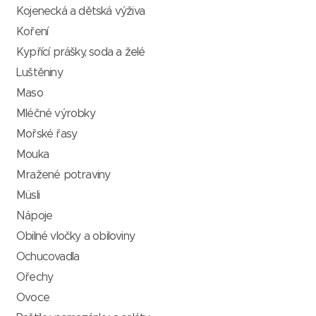
Kojenecká a dětská výživa
Koření
Kypřící prášky, soda a želé
Luštěniny
Maso
Mléčné výrobky
Mořské řasy
Mouka
Mražené potraviny
Müsli
Nápoje
Obilné vločky a obiloviny
Ochucovadla
Ořechy
Ovoce