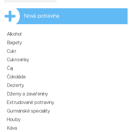
Nová potravina
Alkohol
Bagety
Cukr
Cukrovinky
Čaj
Čokoláda
Dezerty
Džemy a zavařeniny
Extrudované potraviny
Gurmánské speciality
Houby
Káva