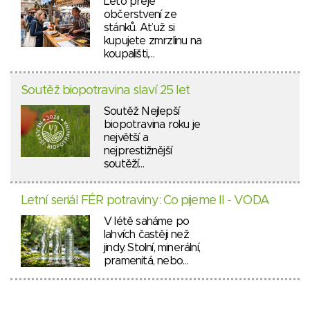
Léto přeje
občerstvení ze
stánků. Ať už si
kupujete zmrzlinu na
koupališti,…
Soutěž biopotravina slaví 25 let
Soutěž Nejlepší
biopotravina roku je
největší a
nejprestižnější
soutěží…
Letní seriál FÉR potraviny: Co pijeme II - VODA
V létě saháme po
lahvích častěji než
jindy. Stolní, minerální,
pramenitá, nebo…