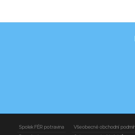
Spolek FÉR potravina
Všeobecné obchodní podmí