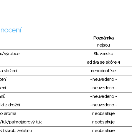
nocení
Poznámka
nejsou
du/výrobce
Slovensko
aditiva se skóre 4
a složení
nehodnotí se
zení
- neuvedeno -
ení
- neuvedeno -
anů
- neuvedeno -
kt z droždí"
- neuvedeno -
ho aroma
neobsahuje
/tuk/palmojádrový tuk
neobsahuje
) škrob, želatinu
neobsahuje