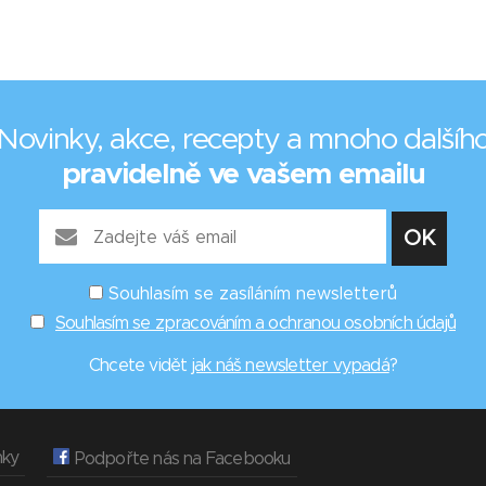
Novinky, akce, recepty a mnoho dalšíh
pravidelně ve vašem emailu
Souhlasím se zasíláním newsletterů
Souhlasím se zpracováním a ochranou osobních údajů
Chcete vidět
jak náš newsletter vypadá
?
nky
Podpořte nás na Facebooku