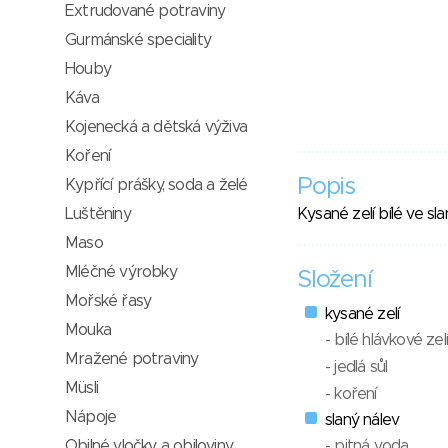
Extrudované potraviny
Gurmánské speciality
Houby
Káva
Kojenecká a dětská výživa
Koření
Popis
Kypřící prášky, soda a želé
Luštěniny
Kysané zelí bílé ve sl
Maso
Mléčné výrobky
Složení
Mořské řasy
kysané zelí
Mouka
- bílé hlávkové zelí
Mražené potraviny
- jedlá sůl
Müsli
- koření
Nápoje
slaný nálev
Obilné vločky a obiloviny
- pitná voda