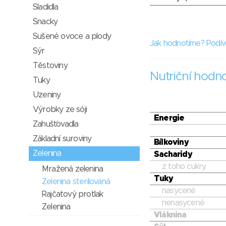
Sladidla
Snacky
Sušené ovoce a plody
Jak hodnotíme? Podív
Sýr
Těstoviny
Nutriční hodn
Tuky
Uzeniny
Výrobky ze sóji
Energie
Zahušťovadla
Základní suroviny
Bílkoviny
Zelenina
Sacharidy
z toho cukry
Mražená zelenina
Tuky
Zelenina sterilovaná
nasycené
Rajčatový protlak
nenasycené
Zelenina
Vláknina