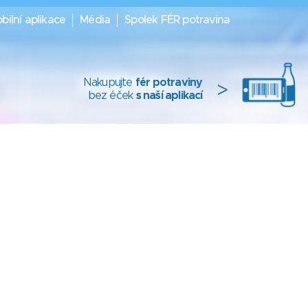
bilní aplikace
Média
Spolek FÉR potravina
Nakupujte
fér potraviny
>
bez éček
s naší aplikací