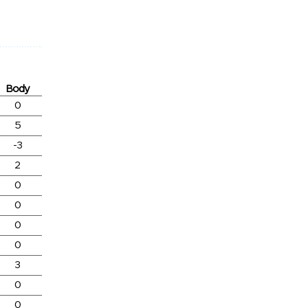
Body
0
5
-3
2
0
0
0
0
3
0
0