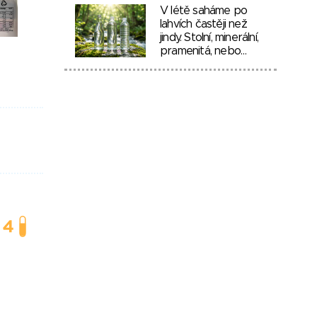
V létě saháme po
lahvích častěji než
jindy. Stolní, minerální,
pramenitá, nebo…