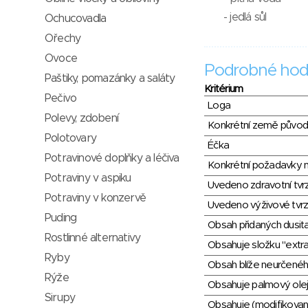
- jedlá sůl
Ochucovadla
Ořechy
Ovoce
Podrobné hod
Paštiky, pomazánky a saláty
Kritérium
Pečivo
Loga
Polevy, zdobení
Konkrétní země půvo
Polotovary
Éčka
Potravinové doplňky a léčiva
Konkrétní požadavky n
Potraviny v aspiku
Uvedeno zdravotní tvr
Potraviny v konzervě
Uvedeno výživové tvrz
Puding
Obsah přidaných dusit
Rostlinné alternativy
Obsahuje složku "extra
Ryby
Obsah blíže neurčené
Rýže
Obsahuje palmový olej
Sirupy
Obsahuje (modifikovaný