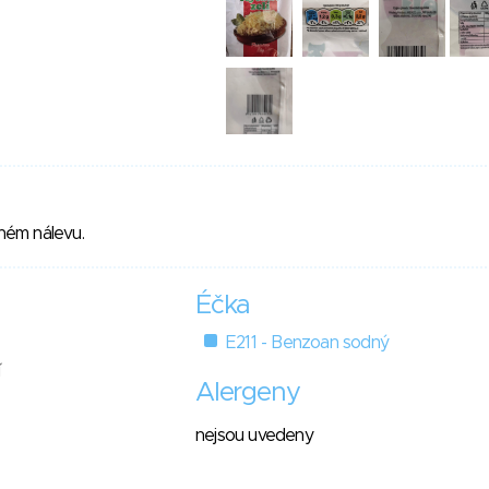
aném nálevu.
Éčka
E211 - Benzoan sodný
Alergeny
nejsou uvedeny