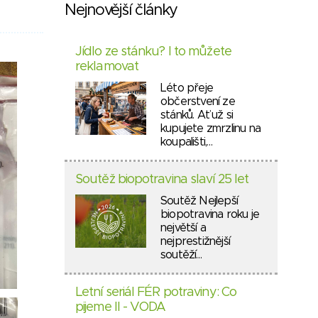
Nejnovější články
Jídlo ze stánku? I to můžete
reklamovat
Léto přeje
občerstvení ze
stánků. Ať už si
kupujete zmrzlinu na
koupališti,…
Soutěž biopotravina slaví 25 let
Soutěž Nejlepší
biopotravina roku je
největší a
nejprestižnější
soutěží…
Letní seriál FÉR potraviny: Co
pijeme II - VODA