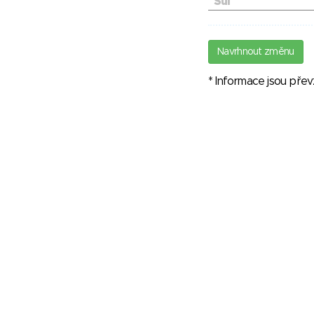
Sůl
Navrhnout změnu
* Informace jsou pře