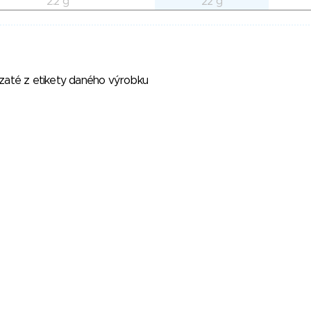
2.2 g
22 g
vzaté z etikety daného výrobku