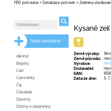
FÉR potravina
>
Databáze potravin
>
Zelenina sterilova
Kysané zelí
Nová potravina
7
Slo
Země výroby:
Alkohol
neu
Země původu:
Bagety
AND
Výrobce:
neu
Dodavatel:
Cukr
858
EAN:
Cukrovinky
5. 7
Data ze dne:
Čaj
Čokoláda
Dezerty
Džemy a zavařeniny