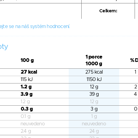
Celkem:
ejte se na náš systém hodnocení.
oty
1 porce
100 g
% 
1000 g
27 kcal
275 kcal
1
115 kJ
1150 kJ
1.2 g
12 g
2
3.9 g
39 g
4
1.2 g
12 g
0.3 g
3 g
0
0.1 g
1 g
neuvedeno
neuvedeno
2.4 g
24 g