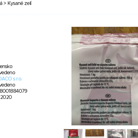
ná
> Kysané zelí
vensko
vedeno
ACO s.r.o.
vedeno
8001884079
. 2020