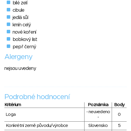
bílé zelí
cibule
jedlá sůl
kmín celý
nové koření
bobkový list
pepř černý
Alergeny
nejsou uvedeny
Podrobné hodnocení
Kritérium
Poznámka
Body
- neuvedeno
Loga
0
-
Konkrétní země původu/výrobce
Slovensko
5