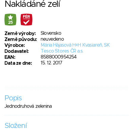
Nakládáné zelí
25
Slovensko
Země výroby:
neuvedeno
Země původu:
Mária Hájasová H+H Kvasiareň, SK
Výrobce:
Tesco Stores ČR a.s.
Dodavatel:
8588000954254
EAN:
15. 12. 2017
Data ze dne:
Popis
Jednodruhová zelenina
Složení