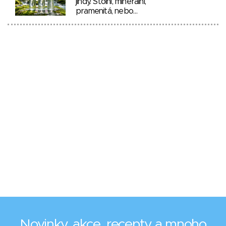
jindy. Stolní, minerální,
pramenitá, nebo…
Novinky, akce, recepty a mnoho