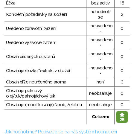
Éčka
bez aditiv
15
nehodnotí
Konkrétní požadavky na složení
2
se
- neuvedeno
Uvedeno zdravotní tvrzení
0
-
- neuvedeno
Uvedeno výživové tvrzení
0
-
- neuvedeno
Obsah přidaných dusitanů
0
-
- neuvedeno
Obsahuje složku "extrakt z droždí"
0
-
Obsah blíže neurčeného aroma
není
3
Obsahuje palmový
neobsahuje
0
olej/tuk/palmojádrový tuk
Obsahuje (modifikovaný) škrob, želatinu
neobsahuje
0
Celkem:
25
Jak hodnotíme? Podívejte se na náš systém hodnocení.