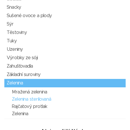
Snacky
Sušené ovoce a plody
Sýr
Těstoviny
Tuky
Uzeniny
Výrobky ze sóji
Zahušťovadla
Základní suroviny
Zelenina
Mražená zelenina
Zelenina sterilovaná
Rajčatový protlak
Zelenina