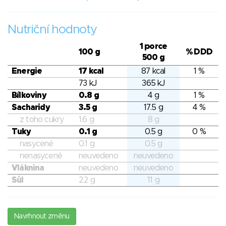
Nutriční hodnoty
1 porce
100 g
% DDD
500 g
Energie
17 kcal
87 kcal
1 %
73 kJ
365 kJ
Bílkoviny
0.8 g
4 g
1 %
Sacharidy
3.5 g
17.5 g
4 %
z toho cukry
1.6 g
8 g
Tuky
0.1 g
0.5 g
0 %
nasycené
0.1 g
0.5 g
nenasycené
neuvedeno
neuvedeno
Vláknina
neuvedeno
neuvedeno
Sůl
2.2 g
11 g
Navrhnout změnu