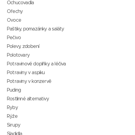
Ochucovadla
Ořechy
Ovoce
Paštiky, pomazánky a saláty
Pečivo
Polevy, zdobení
Polotovary
Potravinové doplňky a léčiva
Potraviny v aspiku
Potraviny v konzervě
Puding
Rostlinné alternativy
Ryby
Rýže
Sirupy
Sladidla