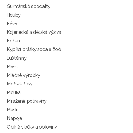
Gurmánské speciality
Houby
Káva
Kojenecká a dětská výživa
Koření
Kypřící prášky, soda a želé
Luštěniny
Maso
Mléčné výrobky
Mořské řasy
Mouka
Mražené potraviny
Müsli
Nápoje
Obilné vločky a obiloviny