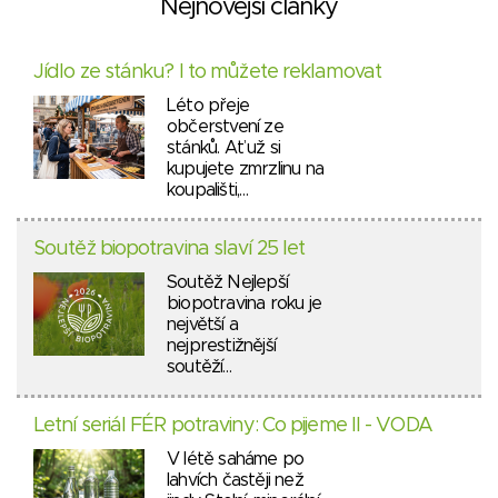
Nejnovější články
Jídlo ze stánku? I to můžete reklamovat
Léto přeje
občerstvení ze
stánků. Ať už si
kupujete zmrzlinu na
koupališti,…
Soutěž biopotravina slaví 25 let
Soutěž Nejlepší
biopotravina roku je
největší a
nejprestižnější
soutěží…
Letní seriál FÉR potraviny: Co pijeme II - VODA
V létě saháme po
lahvích častěji než