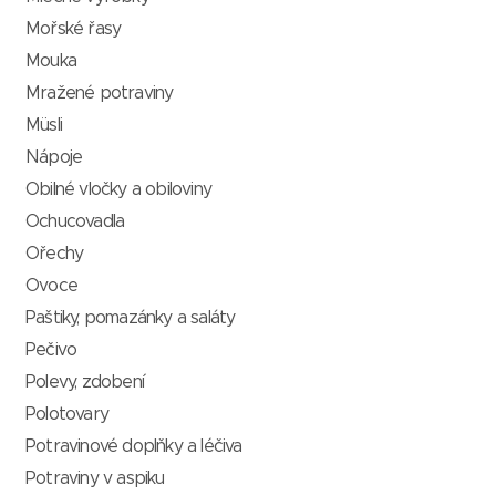
Mořské řasy
Mouka
Mražené potraviny
Müsli
Nápoje
Obilné vločky a obiloviny
Ochucovadla
Ořechy
Ovoce
Paštiky, pomazánky a saláty
Pečivo
Polevy, zdobení
Polotovary
Potravinové doplňky a léčiva
Potraviny v aspiku