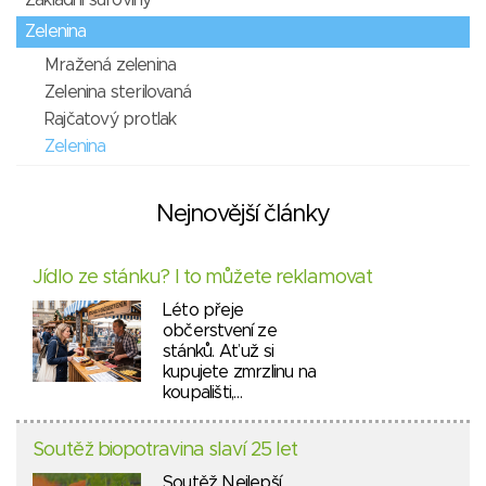
Zelenina
Mražená zelenina
Zelenina sterilovaná
Rajčatový protlak
Zelenina
Nejnovější články
Jídlo ze stánku? I to můžete reklamovat
Léto přeje
občerstvení ze
stánků. Ať už si
kupujete zmrzlinu na
koupališti,…
Soutěž biopotravina slaví 25 let
Soutěž Nejlepší