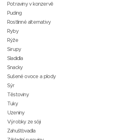
Potraviny v konzervě
Puding
Rostlinné alternativy
Ryby
Rýže
Sirupy
Sladidla
Snacky
Sušené ovoce a plody
Sýr
Těstoviny
Tuky
Uzeniny
Výrobky ze sóji
Zahušťovadla
Základní suroviny