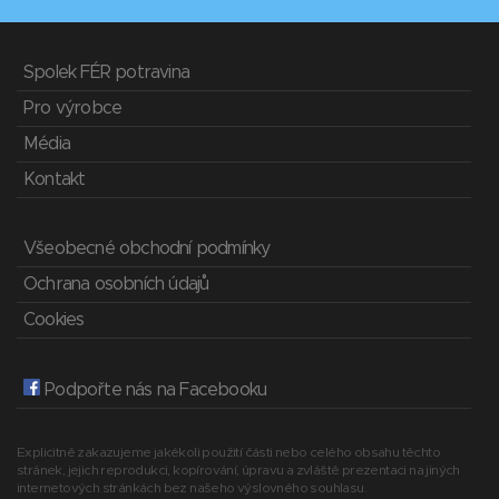
Spolek FÉR potravina
Pro výrobce
Média
Kontakt
Všeobecné obchodní podmínky
Ochrana osobních údajů
Cookies
Podpořte nás na Facebooku
Explicitně zakazujeme jakékoli použití části nebo celého obsahu těchto
stránek, jejich reprodukci, kopírování, úpravu a zvláště prezentaci na jiných
internetových stránkách bez našeho výslovného souhlasu.