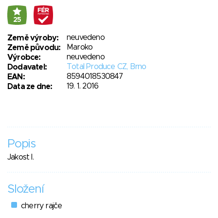
25
neuvedeno
Země výroby:
Maroko
Země původu:
neuvedeno
Výrobce:
Total Produce CZ, Brno
Dodavatel:
8594018530847
EAN:
19. 1. 2016
Data ze dne:
Popis
Jakost I.
Složení
cherry rajče