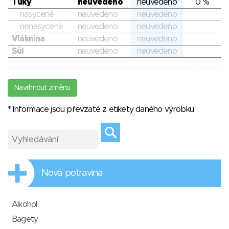
Tuky
neuvedeno
neuvedeno
0 %
nasycené
neuvedeno
neuvedeno
nenasycené
neuvedeno
neuvedeno
Vláknina
neuvedeno
neuvedeno
Sůl
neuvedeno
neuvedeno
Navrhnout změnu
* Informace jsou převzaté z etikety daného výrobku
Nová potravina
Alkohol
Bagety