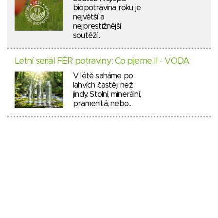
biopotravina roku je
největší a
nejprestižnější
soutěží…
Letní seriál FÉR potraviny: Co pijeme II - VODA
V létě saháme po
lahvích častěji než
jindy. Stolní, minerální,
pramenitá, nebo…