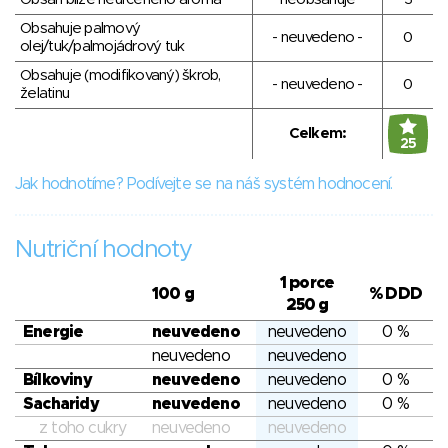
Obsahuje palmový
- neuvedeno -
0
olej/tuk/palmojádrový tuk
Obsahuje (modifikovaný) škrob,
- neuvedeno -
0
želatinu
Celkem:
25
Jak hodnotíme? Podívejte se na náš systém hodnocení.
Nutriční hodnoty
1 porce
100 g
% DDD
250 g
Energie
neuvedeno
neuvedeno
0 %
neuvedeno
neuvedeno
Bílkoviny
neuvedeno
neuvedeno
0 %
Sacharidy
neuvedeno
neuvedeno
0 %
z toho cukry
neuvedeno
neuvedeno