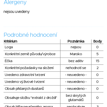
Alergeny
nejsou uvedeny
Podrobné hodnocení
Kritérium
Poznámka
Body
Loga
nejsou
0
Konkrétní země původu/výrobce
Maroko
5
Éčka
bez aditiv
15
Konkrétní požadavky na složení
nehodnotí se
2
Uvedeno zdravotní tvrzení
- neuvedeno -
0
Uvedeno výživové tvrzení
- neuvedeno -
0
Obsah přidaných dusitanů
- neuvedeno -
0
bez skrytých
Obsahuje složku "extrakt z droždí"
0
glutamátů
Obsah blíže neurčeného aroma
neobsahuje
3