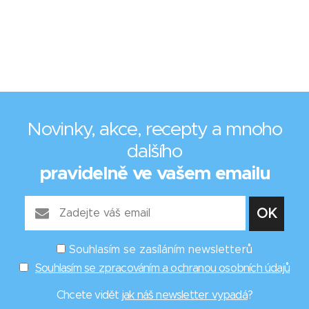
Novinky, akce, recepty a mnoho
dalšího
pravidelně ve vašem emailu
Souhlasím se zasíláním newsletterů
Souhlasím se zpracováním a ochranou osobních údajů
Chcete vidět
jak náš newsletter vypadá
?