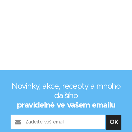
Novinky, akce, recepty a mnoho
dalšího
pravidelně ve vašem emailu