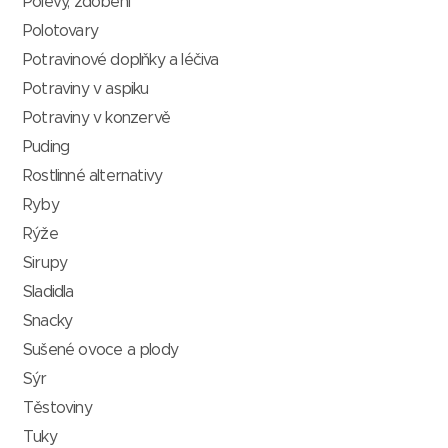
Polevy, zdobení
Polotovary
Potravinové doplňky a léčiva
Potraviny v aspiku
Potraviny v konzervě
Puding
Rostlinné alternativy
Ryby
Rýže
Sirupy
Sladidla
Snacky
Sušené ovoce a plody
Sýr
Těstoviny
Tuky