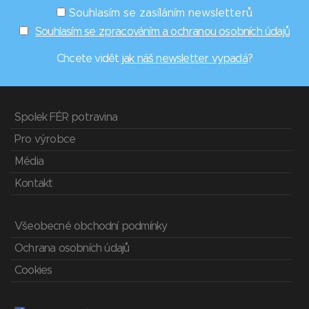
Souhlasím se zasíláním newsletterů
Souhlasím se zpracováním a ochranou osobních údajů
Chcete vidět
jak náš newsletter vypadá
?
Spolek FÉR potravina
Pro výrobce
Média
Kontakt
Všeobecné obchodní podmínky
Ochrana osobních údajů
Cookies