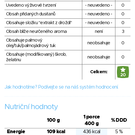
Uvedeno výživové tvrzení
- neuvedeno -
0
Obsah přidaných dusitanů
- neuvedeno -
0
Obsahuje složku "extrakt z droždí"
- neuvedeno -
0
Obsah blíže neurčeného aroma
není
3
Obsahuje palmový
neobsahuje
0
olej/tuk/palmojádrový tuk
Obsahuje (modifikovaný) škrob,
neobsahuje
0
želatinu
Celkem:
20
Jak hodnotíme? Podívejte se na náš systém hodnocení.
Nutriční hodnoty
1 porce
100 g
% DDD
400 g
Energie
109 kcal
436 kcal
5 %