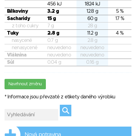
456 kJ
1824 kJ
Bílkoviny
3.2 g
12.8 g
5 %
Sacharidy
15 g
60 g
17 %
z toho cukry
7 g
28 g
Tuky
2.8 g
11.2 g
4 %
nasycené
0.7 g
2.8 g
nenasycené
neuvedeno
neuvedeno
Vláknina
neuvedeno
neuvedeno
Sůl
0.04 g
0.16 g
Navrhnout změnu
* Informace jsou převzaté z etikety daného výrobku
Nová potravina