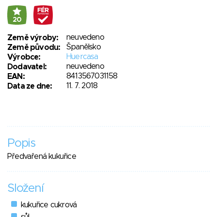
20
neuvedeno
Země výroby:
Španělsko
Země původu:
Huercasa
Výrobce:
neuvedeno
Dodavatel:
8413567031158
EAN:
11. 7. 2018
Data ze dne:
Popis
Předvařená kukuřice
Složení
kukuřice cukrová
sůl