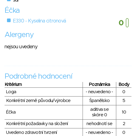
Éčka
E330 - Kyselina citronová
Alergeny
nejsou uvedeny
Podrobné hodnocení
Kritérium
Poznámka
Body
Loga
- neuvedeno -
0
Konkrétní země původu/výrobce
Španělsko
5
aditiva se
Éčka
10
skóre 0
Konkrétní požadavky na složení
nehodnotí se
2
Uvedeno zdravotní tvrzení
- neuvedeno -
0