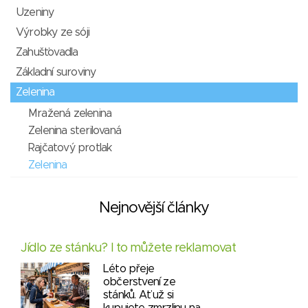
Uzeniny
Výrobky ze sóji
Zahušťovadla
Základní suroviny
Zelenina
Mražená zelenina
Zelenina sterilovaná
Rajčatový protlak
Zelenina
Nejnovější články
Jídlo ze stánku? I to můžete reklamovat
Léto přeje
občerstvení ze
stánků. Ať už si
kupujete zmrzlinu na