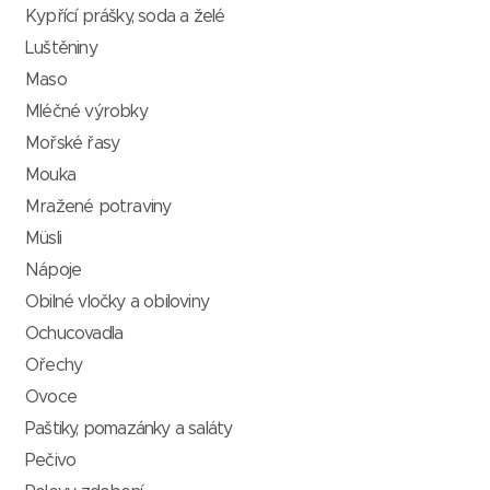
Kypřící prášky, soda a želé
Luštěniny
Maso
Mléčné výrobky
Mořské řasy
Mouka
Mražené potraviny
Müsli
Nápoje
Obilné vločky a obiloviny
Ochucovadla
Ořechy
Ovoce
Paštiky, pomazánky a saláty
Pečivo