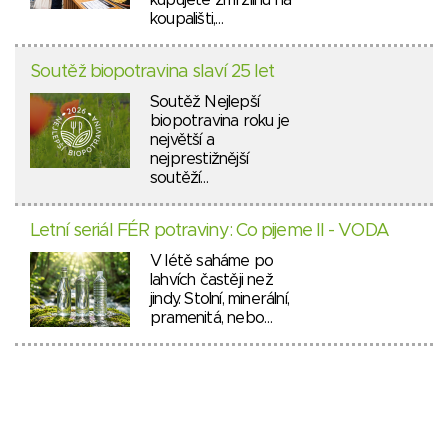
koupališti,…
Soutěž biopotravina slaví 25 let
Soutěž Nejlepší
biopotravina roku je
největší a
nejprestižnější
soutěží…
Letní seriál FÉR potraviny: Co pijeme II - VODA
V létě saháme po
lahvích častěji než
jindy. Stolní, minerální,
pramenitá, nebo…