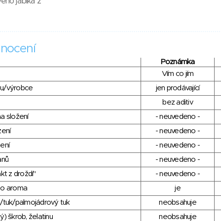
vého jablka z
nocení
Poznámka
Vím co jím
du/výrobce
jen prodávající
bez aditiv
a složení
- neuvedeno -
zení
- neuvedeno -
ení
- neuvedeno -
anů
- neuvedeno -
kt z droždí"
- neuvedeno -
ho aroma
je
/tuk/palmojádrový tuk
neobsahuje
) škrob, želatinu
neobsahuje