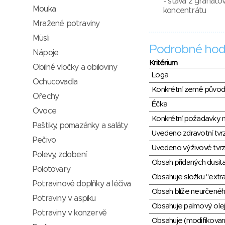
- šťáva z granáto
Mouka
koncentrátu
Mražené potraviny
Müsli
Podrobné hod
Nápoje
Kritérium
Obilné vločky a obiloviny
Loga
Ochucovadla
Konkrétní země půvo
Ořechy
Éčka
Ovoce
Konkrétní požadavky n
Paštiky, pomazánky a saláty
Uvedeno zdravotní tvr
Pečivo
Uvedeno výživové tvrz
Polevy, zdobení
Obsah přidaných dusit
Polotovary
Obsahuje složku "extra
Potravinové doplňky a léčiva
Obsah blíže neurčené
Potraviny v aspiku
Obsahuje palmový olej
Potraviny v konzervě
Obsahuje (modifikovaný