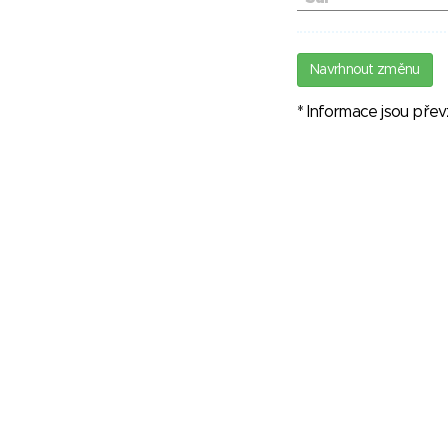
Navrhnout změnu
* Informace jsou pře