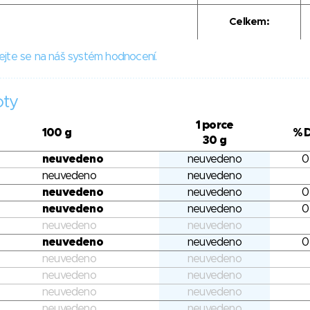
Celkem:
ejte se na náš systém hodnocení.
oty
1 porce
100 g
% 
30 g
neuvedeno
neuvedeno
0
neuvedeno
neuvedeno
neuvedeno
neuvedeno
0
neuvedeno
neuvedeno
0
neuvedeno
neuvedeno
neuvedeno
neuvedeno
0
neuvedeno
neuvedeno
neuvedeno
neuvedeno
neuvedeno
neuvedeno
neuvedeno
neuvedeno