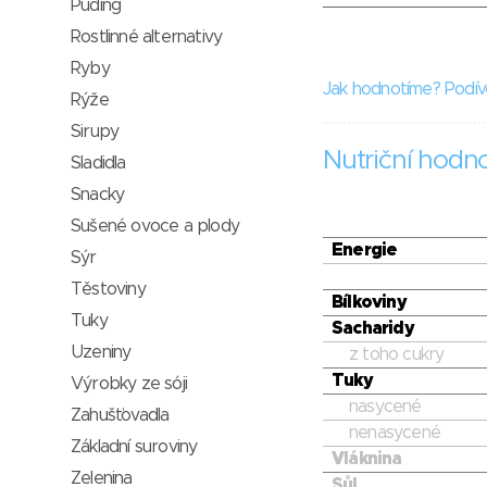
Puding
Rostlinné alternativy
Ryby
Jak hodnotíme? Podív
Rýže
Sirupy
Nutriční hodn
Sladidla
Snacky
Sušené ovoce a plody
Energie
Sýr
Těstoviny
Bílkoviny
Tuky
Sacharidy
Uzeniny
z toho cukry
Tuky
Výrobky ze sóji
nasycené
Zahušťovadla
nenasycené
Základní suroviny
Vláknina
Zelenina
Sůl