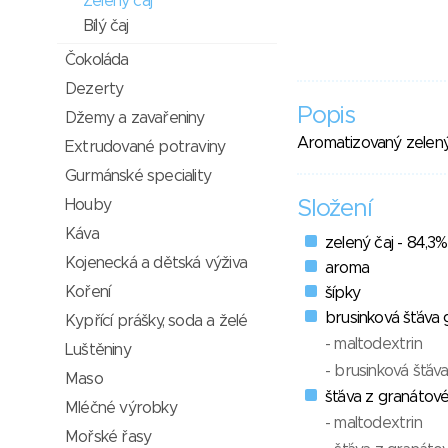
Zelený čaj
Bílý čaj
Čokoláda
Dezerty
Popis
Džemy a zavařeniny
Aromatizovaný zelený 
Extrudované potraviny
Gurmánské speciality
Houby
Složení
Káva
zelený čaj - 84,3%
Kojenecká a dětská výživa
aroma
Koření
šípky
brusinková šťáva 
Kypřící prášky, soda a želé
- maltodextrin
Luštěniny
- brusinková šťáv
Maso
šťáva z granátové
Mléčné výrobky
- maltodextrin
Mořské řasy