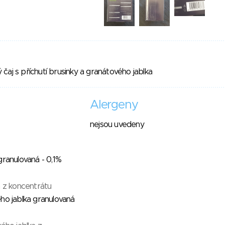
čaj s příchutí brusinky a granátového jablka
Alergeny
nejsou uvedeny
granulovaná - 0,1%
a z koncentrátu
ho jablka granulovaná