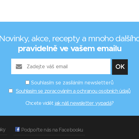
Novinky, akce, recepty a mnoho dalšíh
pravidelně ve vašem emailu
Souhlasím se zasíláním newsletterů
Souhlasím se zpracováním a ochranou osobních údajů
Chcete vidět
jak náš newsletter vypadá
?
nky
Podpořte nás na Facebooku