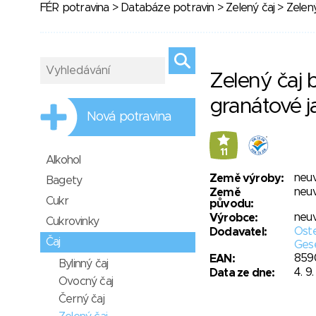
FÉR potravina
>
Databáze potravin
>
Zelený čaj
> Zelený
Zelený čaj 
granátové j
Nová potravina
11
Alkohol
neu
Země výroby:
Bagety
neu
Země
Cukr
původu:
neu
Výrobce:
Cukrovinky
Oste
Dodavatel:
Čaj
Gese
859
EAN:
Bylinný čaj
4. 9
Data ze dne:
Ovocný čaj
Černý čaj