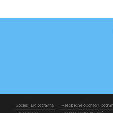
Spolek FÉR potravina
Všeobecné obchodní podmí