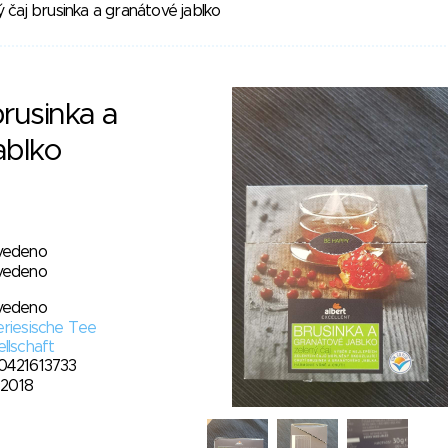
 čaj brusinka a granátové jablko
brusinka a
ablko
vedeno
vedeno
vedeno
riesische Tee
llschaft
0421613733
. 2018