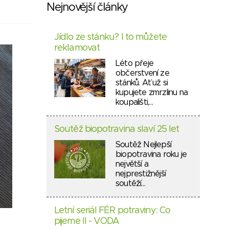
Nejnovější články
Jídlo ze stánku? I to můžete
reklamovat
Léto přeje
občerstvení ze
stánků. Ať už si
kupujete zmrzlinu na
koupališti,…
Soutěž biopotravina slaví 25 let
Soutěž Nejlepší
biopotravina roku je
největší a
nejprestižnější
soutěží…
Letní seriál FÉR potraviny: Co
pijeme II - VODA