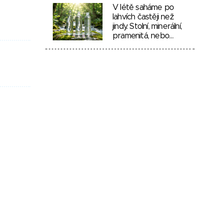
V létě saháme po
lahvích častěji než
jindy. Stolní, minerální,
pramenitá, nebo…