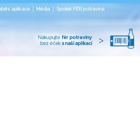
bilní aplikace
Média
Spolek FÉR potravina
Nakupujte
fér potraviny
>
bez éček
s naší aplikací