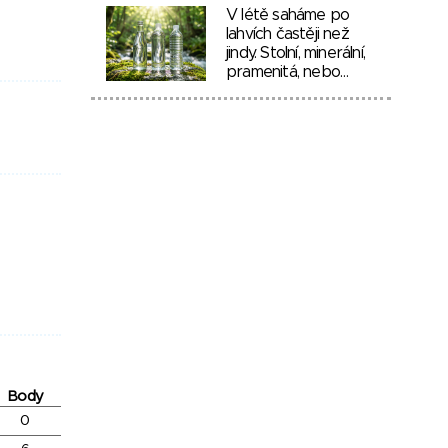
V létě saháme po
lahvích častěji než
jindy. Stolní, minerální,
pramenitá, nebo…
Body
0