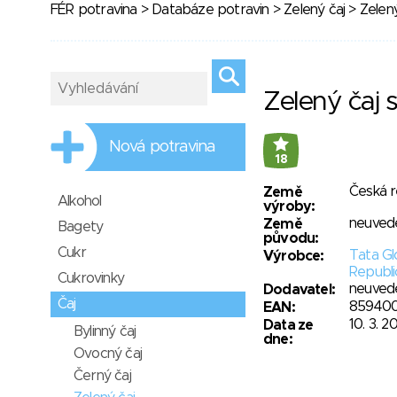
FÉR potravina
>
Databáze potravin
>
Zelený čaj
> Zelený
Zelený čaj 
Nová potravina
18
Česká r
Země
Alkohol
výroby:
neuved
Země
Bagety
původu:
Cukr
Tata G
Výrobce:
Republic
Cukrovinky
neuved
Dodavatel:
Čaj
859400
EAN:
10. 3. 2
Data ze
Bylinný čaj
dne:
Ovocný čaj
Černý čaj