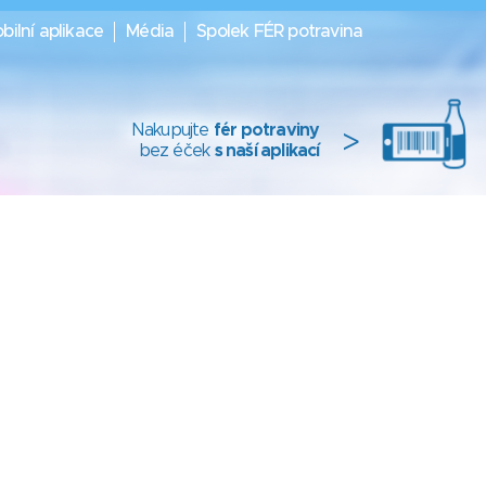
bilní aplikace
Média
Spolek FÉR potravina
Nakupujte
fér potraviny
>
bez éček
s naší aplikací