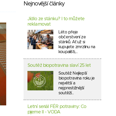
Nejnovější články
Jídlo ze stánku? I to můžete
reklamovat
Léto přeje
občerstvení ze
stánků. Ať už si
kupujete zmrzlinu na
koupališti,…
Soutěž biopotravina slaví 25 let
Soutěž Nejlepší
biopotravina roku je
největší a
nejprestižnější
soutěží…
Letní seriál FÉR potraviny: Co
pijeme II - VODA