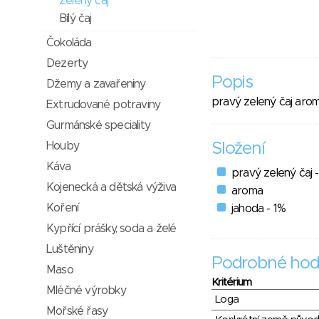
Zelený čaj
Bílý čaj
Čokoláda
Dezerty
Popis
Džemy a zavařeniny
pravý zelený čaj aro
Extrudované potraviny
Gurmánské speciality
Houby
Složení
Káva
pravý zelený čaj 
Kojenecká a dětská výživa
aroma
Koření
jahoda - 1%
Kypřící prášky, soda a želé
Luštěniny
Podrobné hod
Maso
Kritérium
Mléčné výrobky
Loga
Mořské řasy