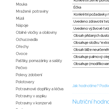
Konkrétní země půvo
Mouka
Éčka
Mražené potraviny
Konkrétní požadavky n
Müsli
Uvedeno zdravotní tvr
Nápoje
Uvedeno výživové tvrz
Obilné vločky a obiloviny
Obsah přidaných dusit
Ochucovadla
Obsahuje složku "extra
Ořechy
Obsah blíže neurčené
Ovoce
Obsahuje palmový olej
Paštiky, pomazánky a saláty
Obsahuje (modifikovaný
Pečivo
Polevy, zdobení
Polotovary
Jak hodnotíme? Podív
Potravinové doplňky a léčiva
Potraviny v aspiku
Nutriční hodn
Potraviny v konzervě