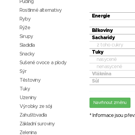
Puding
Rostlinné alternativy
Energie
Ryby
Rýže
Bílkoviny
Sirupy
Sacharidy
z toho cukry
Sladidla
Tuky
Snacky
nasycené
Sušené ovoce a plody
nenasycené
Sýr
Vláknina
Těstoviny
Sůl
Tuky
Uzeniny
Navrhnout změnu
Výrobky ze sóji
Zahušťovadla
* Informace jsou pře
Základní suroviny
Zelenina