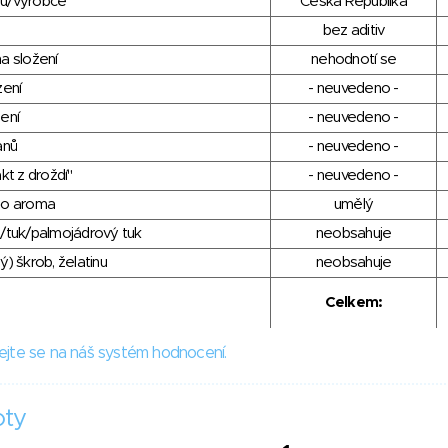
du/výrobce
Česká Republika
bez aditiv
a složení
nehodnotí se
zení
- neuvedeno -
ení
- neuvedeno -
anů
- neuvedeno -
kt z droždí"
- neuvedeno -
ho aroma
umělý
/tuk/palmojádrový tuk
neobsahuje
) škrob, želatinu
neobsahuje
Celkem:
ejte se na náš systém hodnocení.
oty