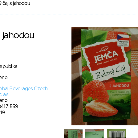
 čaj s jahodou
s jahodou
epublika
eno
lobal Beverages Czech
 a.s.
eno
4171559
019