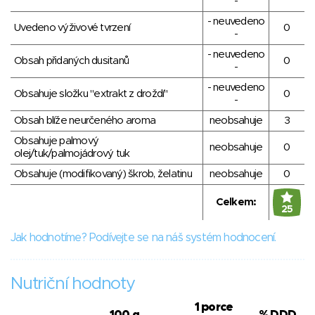
-
- neuvedeno
Uvedeno výživové tvrzení
0
-
- neuvedeno
Obsah přidaných dusitanů
0
-
- neuvedeno
Obsahuje složku "extrakt z droždí"
0
-
Obsah blíže neurčeného aroma
neobsahuje
3
Obsahuje palmový
neobsahuje
0
olej/tuk/palmojádrový tuk
Obsahuje (modifikovaný) škrob, želatinu
neobsahuje
0
Celkem:
25
Jak hodnotíme? Podívejte se na náš systém hodnocení.
Nutriční hodnoty
1 porce