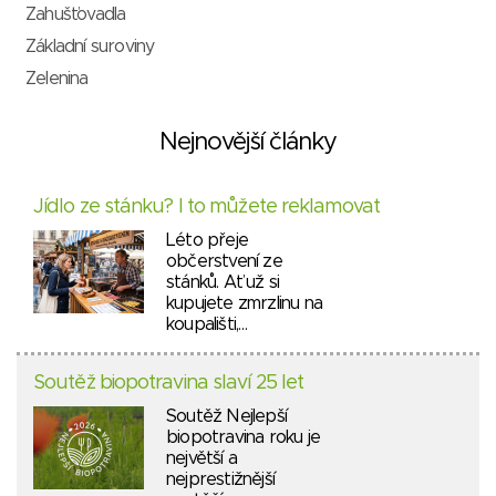
Zahušťovadla
Základní suroviny
Zelenina
Nejnovější články
Jídlo ze stánku? I to můžete reklamovat
Léto přeje
občerstvení ze
stánků. Ať už si
kupujete zmrzlinu na
koupališti,…
Soutěž biopotravina slaví 25 let
Soutěž Nejlepší
biopotravina roku je
největší a
nejprestižnější