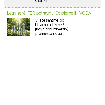
soutěží…
Letní seriál FÉR potraviny: Co pijeme II - VODA
V létě saháme po
lahvích častěji než
jindy. Stolní, minerální,
pramenitá, nebo…