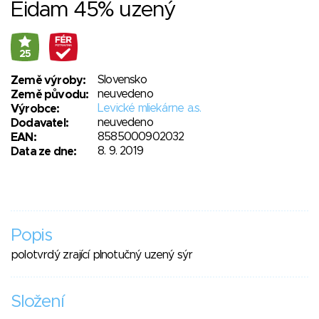
Eidam 45% uzený
25
Slovensko
Země výroby:
neuvedeno
Země původu:
Levické mliekárne a.s.
Výrobce:
neuvedeno
Dodavatel:
8585000902032
EAN:
8. 9. 2019
Data ze dne:
Popis
polotvrdý zrající plnotučný uzený sýr
Složení