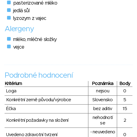
pasterizované mléko
jedlá sůl
lyzozym z vajec
Alergeny
mléko, mléčné složky
vejce
Podrobné hodnocení
Kritérium
Poznámka
Body
Loga
nejsou
0
Konkrétní země původu/výrobce
Slovensko
5
Éčka
bez aditiv
15
nehodnotí
Konkrétní požadavky na složení
2
se
- neuvedeno
Uvedeno zdravotní tvrzení
0