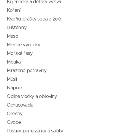
Kojenecká a dětská výživa
Koření
Kypřící prášky, soda a želé
Luštěniny
Maso
Mléčné výrobky
Mořské řasy
Mouka
Mražené potraviny
Müsli
Nápoje
Obilné vločky a obiloviny
Ochucovadla
Ořechy
Ovoce
Paštiky, pomazánky a saláty