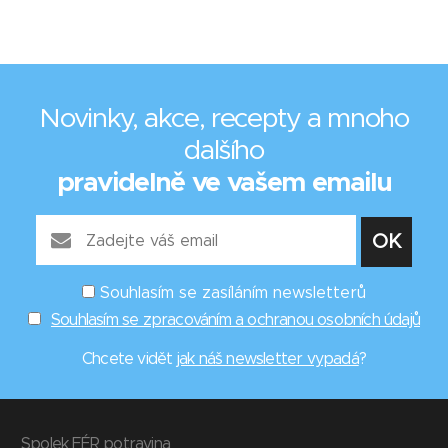
Novinky, akce, recepty a mnoho
dalšího
pravidelně ve vašem emailu
Souhlasím se zasíláním newsletterů
Souhlasím se zpracováním a ochranou osobních údajů
Chcete vidět
jak náš newsletter vypadá
?
Spolek FÉR potravina