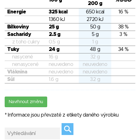
100 g
% DDD
200 g
Energie
325 kcal
650 kcal
16 %
1360 kJ
2720 kJ
Bílkoviny
25 g
50 g
38 %
Sacharidy
2.5 g
5 g
3 %
z toho cukry
0.5 g
1 g
Tuky
24 g
48 g
34 %
nasycené
16 g
32 g
nenasycené
neuvedeno
neuvedeno
Vláknina
neuvedeno
neuvedeno
Sůl
1.6 g
3.2 g
Navrhnout změnu
* Informace jsou převzaté z etikety daného výrobku