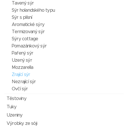
Tavený sýr
Sýr holandského typu
Sýr s plísní
Aromatické sýry
Termizovaný sýr
Sýry cottage
Pomazánkový sýr
Pařený sýr
Uzený sýr
Mozzarella
Zrající sýr
Nezrající sýr
Ovčí sýr
Těstoviny
Tuky
Uzeniny
Výrobky ze sóji