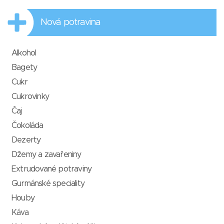
Nová potravina
Alkohol
Bagety
Cukr
Cukrovinky
Čaj
Čokoláda
Dezerty
Džemy a zavařeniny
Extrudované potraviny
Gurmánské speciality
Houby
Káva