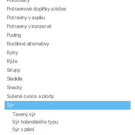
Polotovary
Potravinové doplňky a léčiva
Potraviny v aspiku
Potraviny v konzervě
Puding
Rostlinné alternativy
Ryby
Rýže
Sirupy
Sladidla
Snacky
Sušené ovoce a plody
Sýr
Tavený sýr
Sýr holandského typu
Sýr s plísní