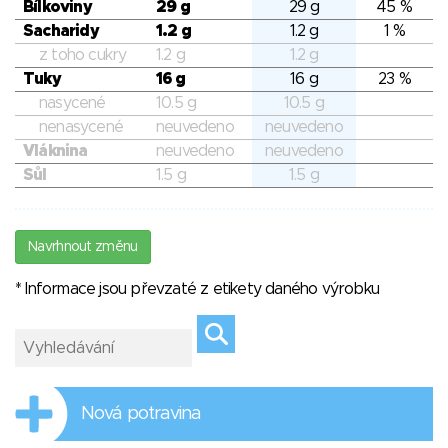
Bílkoviny
29 g
29 g
45 %
Sacharidy
1.2 g
1.2 g
1 %
z toho cukry
1.2 g
1.2 g
Tuky
16 g
16 g
23 %
nasycené
10.5 g
10.5 g
nenasycené
neuvedeno
neuvedeno
Vláknina
neuvedeno
neuvedeno
Sůl
1.5 g
1.5 g
Navrhnout změnu
* Informace jsou převzaté z etikety daného výrobku
Nová potravina