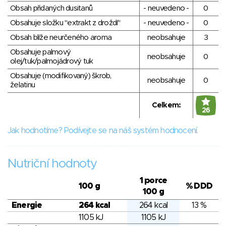
Obsah přidaných dusitanů
- neuvedeno -
0
Obsahuje složku "extrakt z droždí"
- neuvedeno -
0
Obsah blíže neurčeného aroma
neobsahuje
3
Obsahuje palmový
neobsahuje
0
olej/tuk/palmojádrový tuk
Obsahuje (modifikovaný) škrob,
neobsahuje
0
želatinu
Celkem:
26
Jak hodnotíme? Podívejte se na náš systém hodnocení.
Nutriční hodnoty
1 porce
100 g
% DDD
100 g
Energie
264 kcal
264 kcal
13 %
1105 kJ
1105 kJ