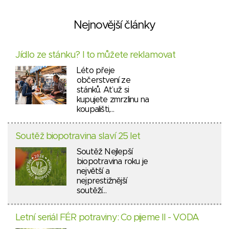
Nejnovější články
Jídlo ze stánku? I to můžete reklamovat
Léto přeje
občerstvení ze
stánků. Ať už si
kupujete zmrzlinu na
koupališti,…
Soutěž biopotravina slaví 25 let
Soutěž Nejlepší
biopotravina roku je
největší a
nejprestižnější
soutěží…
Letní seriál FÉR potraviny: Co pijeme II - VODA