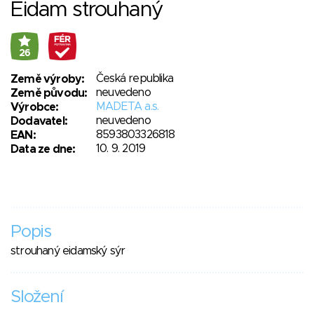
Eidam strouhaný
26
Česká republika
Země výroby:
neuvedeno
Země původu:
MADETA a.s.
Výrobce:
neuvedeno
Dodavatel:
8593803326818
EAN:
10. 9. 2019
Data ze dne:
Popis
strouhaný eidamský sýr
Složení