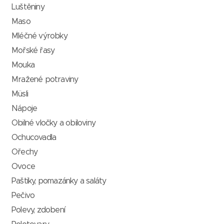
Luštěniny
Maso
Mléčné výrobky
Mořské řasy
Mouka
Mražené potraviny
Müsli
Nápoje
Obilné vločky a obiloviny
Ochucovadla
Ořechy
Ovoce
Paštiky, pomazánky a saláty
Pečivo
Polevy, zdobení