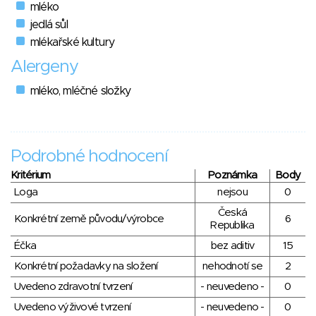
mléko
jedlá sůl
mlékařské kultury
Alergeny
mléko, mléčné složky
Podrobné hodnocení
Kritérium
Poznámka
Body
Loga
nejsou
0
Česká
Konkrétní země původu/výrobce
6
Republika
Éčka
bez aditiv
15
Konkrétní požadavky na složení
nehodnotí se
2
Uvedeno zdravotní tvrzení
- neuvedeno -
0
Uvedeno výživové tvrzení
- neuvedeno -
0