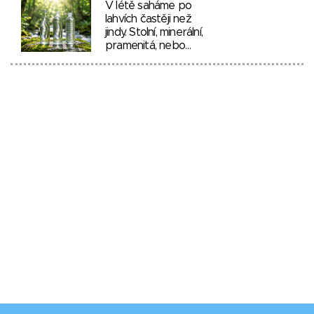
V létě saháme po
lahvích častěji než
jindy. Stolní, minerální,
pramenitá, nebo…