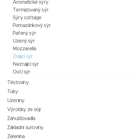
Aromatické sýry
Termizovaný sýr
Sýry cottage
Pomazánkový sýr
Pařený sýr
Uzený sýr
Mozzarella
Zrající sýr
Nezrající sýr
Ovčí sýr
Těstoviny
Tuky
Uzeniny
Výrobky ze sóji
Zahušťovadla
Základní suroviny
Zelenina