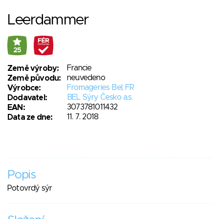
Leerdammer
25
Francie
Země výroby:
neuvedeno
Země původu:
Fromageries Bel, FR
Výrobce:
BEL Sýry Česko a.s.
Dodavatel:
3073781011432
EAN:
11. 7. 2018
Data ze dne:
Popis
Potovrdý sýr