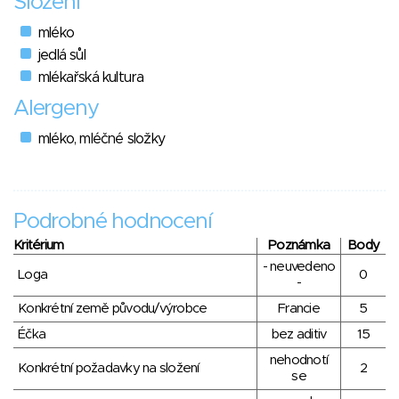
Složení
mléko
jedlá sůl
mlékařská kultura
Alergeny
mléko, mléčné složky
Podrobné hodnocení
Kritérium
Poznámka
Body
- neuvedeno
Loga
0
-
Konkrétní země původu/výrobce
Francie
5
Éčka
bez aditiv
15
nehodnotí
Konkrétní požadavky na složení
2
se