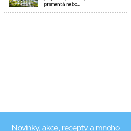
pramenitá, nebo…
Novinky, akce, recepty a mnoho