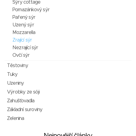
Sýry cottage
Pomazánkový sýr
Pařený sýr
Uzený sýr
Mozzarella
Zrající sýr
Nezrající sýr
Ovčí sýr
Těstoviny
Tuky
Uzeniny
Výrobky ze sóji
Zahušťovadla
Základní suroviny
Zelenina