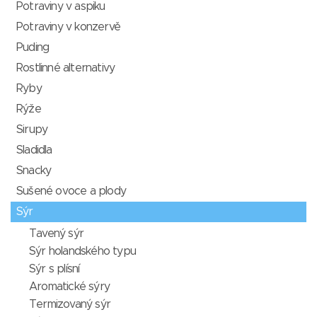
Potraviny v aspiku
Potraviny v konzervě
Puding
Rostlinné alternativy
Ryby
Rýže
Sirupy
Sladidla
Snacky
Sušené ovoce a plody
Sýr
Tavený sýr
Sýr holandského typu
Sýr s plísní
Aromatické sýry
Termizovaný sýr