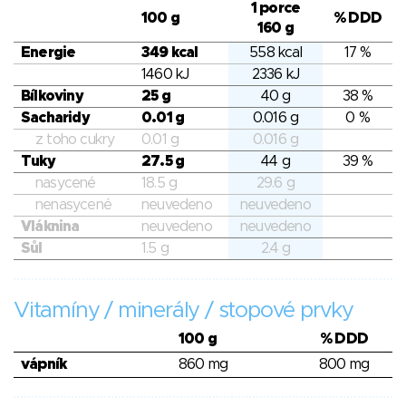
1 porce
100 g
% DDD
160 g
Energie
349 kcal
558 kcal
17 %
1460 kJ
2336 kJ
Bílkoviny
25 g
40 g
38 %
Sacharidy
0.01 g
0.016 g
0 %
z toho cukry
0.01 g
0.016 g
Tuky
27.5 g
44 g
39 %
nasycené
18.5 g
29.6 g
nenasycené
neuvedeno
neuvedeno
Vláknina
neuvedeno
neuvedeno
Sůl
1.5 g
2.4 g
Vitamíny / minerály / stopové prvky
100 g
% DDD
vápník
860 mg
800 mg