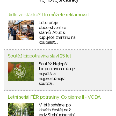
Nejnovější články
Jídlo ze stánku? I to můžete reklamovat
Léto přeje
občerstvení ze
stánků. Ať už si
kupujete zmrzlinu na
koupališti,…
Soutěž biopotravina slaví 25 let
Soutěž Nejlepší
biopotravina roku je
největší a
nejprestižnější
soutěží…
Letní seriál FÉR potraviny: Co pijeme II - VODA
V létě saháme po
lahvích častěji než
jindy. Stolní, minerální,