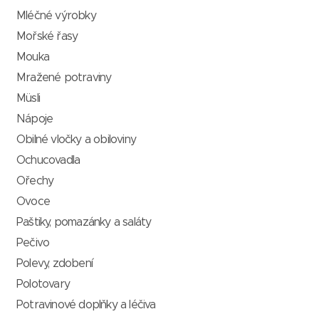
Mléčné výrobky
Mořské řasy
Mouka
Mražené potraviny
Müsli
Nápoje
Obilné vločky a obiloviny
Ochucovadla
Ořechy
Ovoce
Paštiky, pomazánky a saláty
Pečivo
Polevy, zdobení
Polotovary
Potravinové doplňky a léčiva