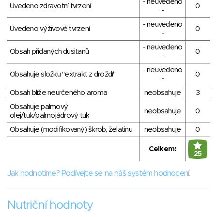
- neuvedeno
Uvedeno zdravotní tvrzení
0
-
- neuvedeno
Uvedeno výživové tvrzení
0
-
- neuvedeno
Obsah přidaných dusitanů
0
-
- neuvedeno
Obsahuje složku "extrakt z droždí"
0
-
Obsah blíže neurčeného aroma
neobsahuje
3
Obsahuje palmový
neobsahuje
0
olej/tuk/palmojádrový tuk
Obsahuje (modifikovaný) škrob, želatinu
neobsahuje
0
Celkem:
25
Jak hodnotíme? Podívejte se na náš systém hodnocení.
Nutriční hodnoty