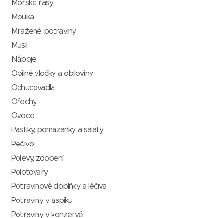
Mořské řasy
Mouka
Mražené potraviny
Müsli
Nápoje
Obilné vločky a obiloviny
Ochucovadla
Ořechy
Ovoce
Paštiky, pomazánky a saláty
Pečivo
Polevy, zdobení
Polotovary
Potravinové doplňky a léčiva
Potraviny v aspiku
Potraviny v konzervě