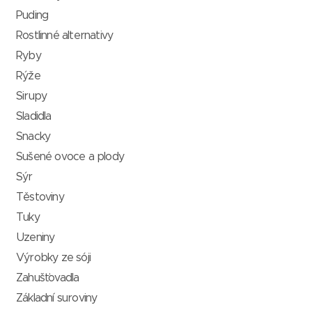
Puding
Rostlinné alternativy
Ryby
Rýže
Sirupy
Sladidla
Snacky
Sušené ovoce a plody
Sýr
Těstoviny
Tuky
Uzeniny
Výrobky ze sóji
Zahušťovadla
Základní suroviny