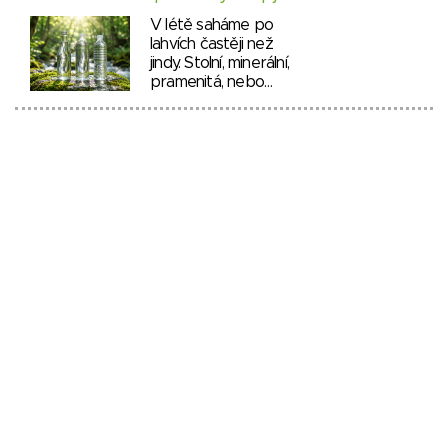
V létě saháme po
lahvích častěji než
jindy. Stolní, minerální,
pramenitá, nebo…