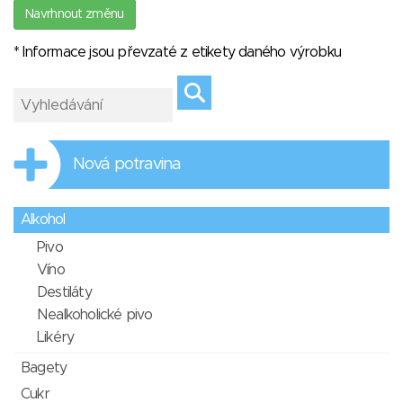
Navrhnout změnu
* Informace jsou převzaté z etikety daného výrobku
Nová potravina
Alkohol
Pivo
Víno
Destiláty
Nealkoholické pivo
Likéry
Bagety
Cukr