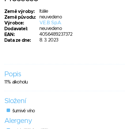
Itálie
Země výroby:
neuvedeno
Země původu:
V.E.B. Sp.A.
Výrobce:
neuvedeno
Dodavatel:
4056489237372
EAN:
8. 3. 2023
Data ze dne:
Popis
11% alkoholu
Složení
šumivé víno
Alergeny