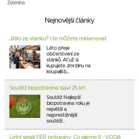
Zelenina
Nejnovější články
Jídlo ze stánku? I to můžete reklamovat
Léto přeje
občerstvení ze
stánků. Ať už si
kupujete zmrzlinu na
koupališti,…
Soutěž biopotravina slaví 25 let
Soutěž Nejlepší
biopotravina roku je
největší a
nejprestižnější
soutěží…
Letní seriál FÉR potraviny: Co pijeme II - VODA