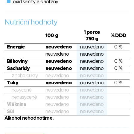
oxid siřičitý a siřičitany
Nutriční hodnoty
1 porce
100 g
% DDD
750 g
Energie
neuvedeno
neuvedeno
0 %
neuvedeno
neuvedeno
Bílkoviny
neuvedeno
neuvedeno
0 %
Sacharidy
neuvedeno
neuvedeno
0 %
z toho cukry
neuvedeno
neuvedeno
Tuky
neuvedeno
neuvedeno
0 %
nasycené
neuvedeno
neuvedeno
nenasycené
neuvedeno
neuvedeno
Vláknina
neuvedeno
neuvedeno
Sůl
neuvedeno
neuvedeno
Alkohol nehodnotíme.