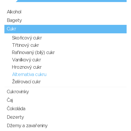
Alkohol
Bagety
Cukr
Skořicový cukr
Třtinový cukr
Rafinovaný (bílý) cukr
Vanilkový cukr
Hroznový cukr
Alternativa cukru
Želírovací cukr
Cukrovinky
Čaj
Čokoláda
Dezerty
Džemy a zavařeniny