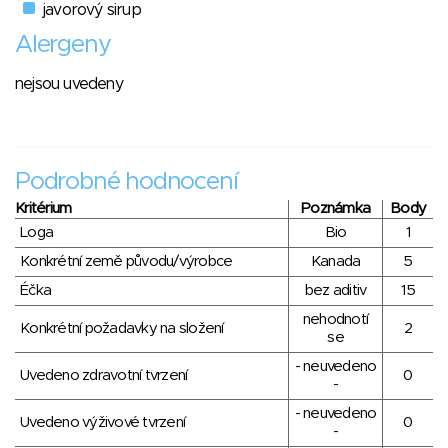
javorový sirup
Alergeny
nejsou uvedeny
Podrobné hodnocení
Kritérium
Poznámka
Body
Loga
Bio
1
Konkrétní země původu/výrobce
Kanada
5
Éčka
bez aditiv
15
nehodnotí
Konkrétní požadavky na složení
2
se
- neuvedeno
Uvedeno zdravotní tvrzení
0
-
- neuvedeno
Uvedeno výživové tvrzení
0
-