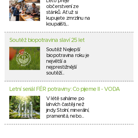
Léto přeje
občerstvení ze
stánků. Ať už si
kupujete zmrzlinu na
koupališti,…
Soutěž biopotravina slaví 25 let
Soutěž Nejlepší
biopotravina roku je
největší a
nejprestižnější
soutěží…
Letní seriál FÉR potraviny: Co pijeme II - VODA
V létě saháme po
lahvích častěji než
jindy. Stolní, minerální,
pramenitá, nebo…