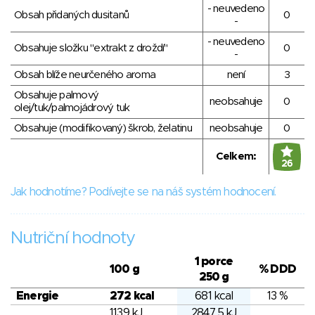
- neuvedeno
Obsah přidaných dusitanů
0
-
- neuvedeno
Obsahuje složku "extrakt z droždí"
0
-
Obsah blíže neurčeného aroma
není
3
Obsahuje palmový
neobsahuje
0
olej/tuk/palmojádrový tuk
Obsahuje (modifikovaný) škrob, želatinu
neobsahuje
0
Celkem:
26
Jak hodnotíme? Podívejte se na náš systém hodnocení.
Nutriční hodnoty
1 porce
100 g
% DDD
250 g
Energie
272 kcal
681 kcal
13 %
1139 kJ
2847.5 kJ