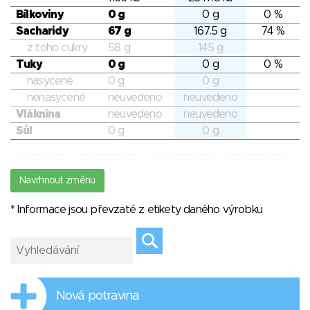
Bílkoviny
0 g
0 g
0 %
Sacharidy
67 g
167.5 g
74 %
z toho cukry
58 g
145 g
Tuky
0 g
0 g
0 %
nasycené
0 g
0 g
nenasycené
neuvedeno
neuvedeno
Vláknina
neuvedeno
neuvedeno
Sůl
0 g
0 g
Navrhnout změnu
* Informace jsou převzaté z etikety daného výrobku
Nová potravina