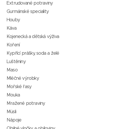
Extrudované potraviny
Gurmánské speciality
Houby
Káva
Kojenecká a dětská výživa
Koření
Kypřící prášky, soda a želé
Luštěniny
Maso
Mléčné výrobky
Mořské řasy
Mouka
Mražené potraviny
Müsli
Nápoje
Obilné vločky a obiloviny