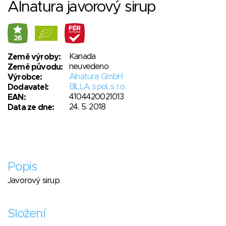
Alnatura javorový sirup
26
Kanada
Země výroby:
neuvedeno
Země původu:
Alnatura GmbH
Výrobce:
BILLA, spol. s r.o.
Dodavatel:
4104420021013
EAN:
24. 5. 2018
Data ze dne:
Popis
Javorový sirup
Složení