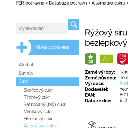
FÉR potravina
>
Databáze potravin
>
Alternativa cukru
>
Rýžový sir
bezlepkový
Nová potravina
26
Alkohol
Itáli
Země výroby:
Bagety
neu
Země původu:
Cukr
Prob
Výrobce:
neu
Dodavatel:
Skořicový cukr
801
EAN:
Třtinový cukr
8. 3
Data ze dne:
Rafinovaný (bílý) cukr
Vanilkový cukr
Hroznový cukr
Alternativa cukru