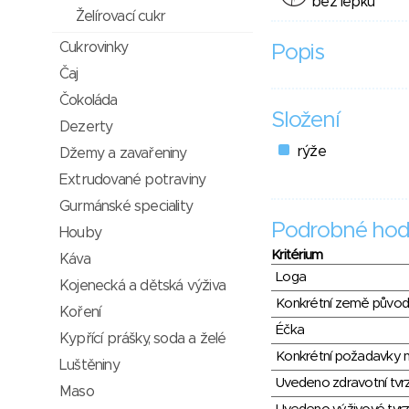
bez lepku
Želírovací cukr
Cukrovinky
Popis
Čaj
Čokoláda
Složení
Dezerty
rýže
Džemy a zavařeniny
Extrudované potraviny
Gurmánské speciality
Podrobné hod
Houby
Kritérium
Káva
Loga
Kojenecká a dětská výživa
Konkrétní země půvo
Koření
Éčka
Kypřící prášky, soda a želé
Konkrétní požadavky n
Luštěniny
Uvedeno zdravotní tvr
Maso