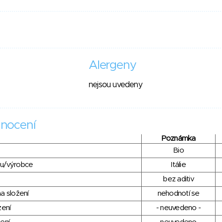
Alergeny
nejsou uvedeny
nocení
Poznámka
Bio
du/výrobce
Itálie
bez aditiv
a složení
nehodnotí se
zení
- neuvedeno -