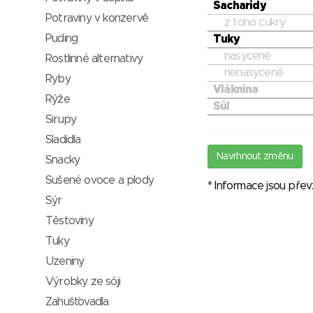
Sacharidy
Potraviny v konzervě
z toho cukry
Puding
Tuky
nasycené
Rostlinné alternativy
nenasycené
Ryby
Vláknina
Rýže
Sůl
Sirupy
Sladidla
Navrhnout změnu
Snacky
Sušené ovoce a plody
* Informace jsou pře
Sýr
Těstoviny
Tuky
Uzeniny
Výrobky ze sóji
Zahušťovadla