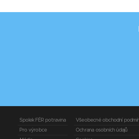
Spolek FÉR potravina
Všeobecné obchodní podmí
Pro výrobce
Ochrana osobních údajů