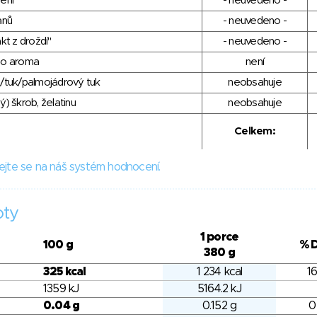
ení
- neuvedeno -
anů
- neuvedeno -
kt z droždí"
- neuvedeno -
ho aroma
není
/tuk/palmojádrový tuk
neobsahuje
) škrob, želatinu
neobsahuje
Celkem:
ejte se na náš systém hodnocení.
oty
1 porce
100 g
% 
380 g
325 kcal
1 234 kcal
1
1359 kJ
5164.2 kJ
0.04 g
0.152 g
0