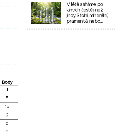
V létě saháme po
lahvích častěji než
jindy. Stolní, minerální,
pramenitá, nebo…
Body
1
5
15
2
0