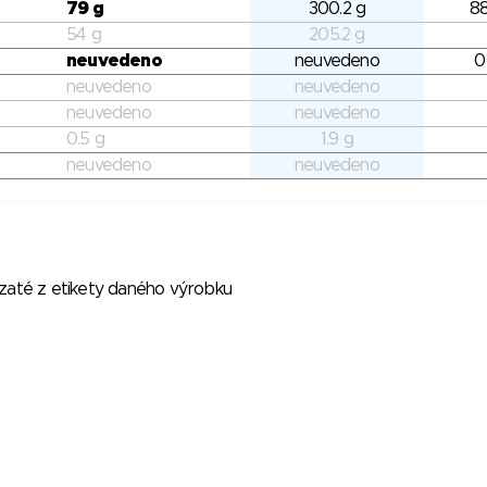
79 g
300.2 g
8
54 g
205.2 g
neuvedeno
neuvedeno
0
neuvedeno
neuvedeno
neuvedeno
neuvedeno
0.5 g
1.9 g
neuvedeno
neuvedeno
vzaté z etikety daného výrobku