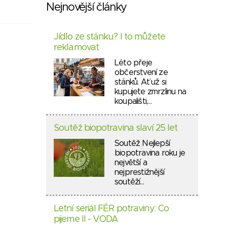
Nejnovější články
Jídlo ze stánku? I to můžete
reklamovat
Léto přeje
občerstvení ze
stánků. Ať už si
kupujete zmrzlinu na
koupališti,…
Soutěž biopotravina slaví 25 let
Soutěž Nejlepší
biopotravina roku je
největší a
nejprestižnější
soutěží…
Letní seriál FÉR potraviny: Co
pijeme II - VODA