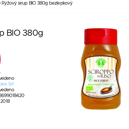
 Rýžový sirup BIO 380g bezlepkový
up BIO 380g
e
vedeno
ios Srl
vedeno
8699018420
. 2018