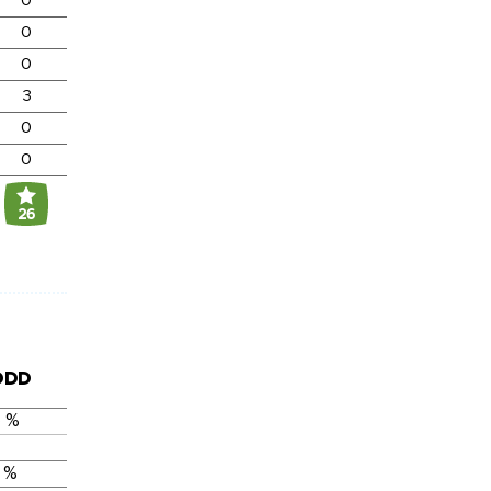
0
0
0
3
0
0
26
DDD
6 %
 %