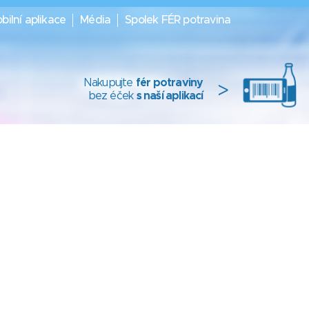
bilní aplikace
Média
Spolek FÉR potravina
Nakupujte
fér potraviny
>
bez éček
s naší aplikací