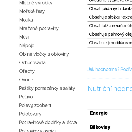
Uvedeno výživové tvrz
Mléčné výrobky
Obsah přidaných dusit
Mořské řasy
Obsahuje složku "extra
Mouka
Obsah blíže neurčené
Mražené potraviny
Obsahuje palmový olej
Müsli
Obsahuje (modifikovaný
Nápoje
Obilné vločky a obiloviny
Ochucovadla
Jak hodnotíme? Podív
Ořechy
Ovoce
Nutriční hodn
Paštiky, pomazánky a saláty
Pečivo
Polevy, zdobení
Energie
Polotovary
Potravinové doplňky a léčiva
Bílkoviny
Potraviny v aspiku