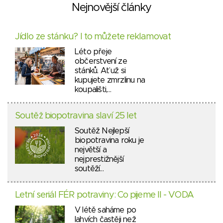
Nejnovější články
Jídlo ze stánku? I to můžete reklamovat
Léto přeje
občerstvení ze
stánků. Ať už si
kupujete zmrzlinu na
koupališti,…
Soutěž biopotravina slaví 25 let
Soutěž Nejlepší
biopotravina roku je
největší a
nejprestižnější
soutěží…
Letní seriál FÉR potraviny: Co pijeme II - VODA
V létě saháme po
lahvích častěji než