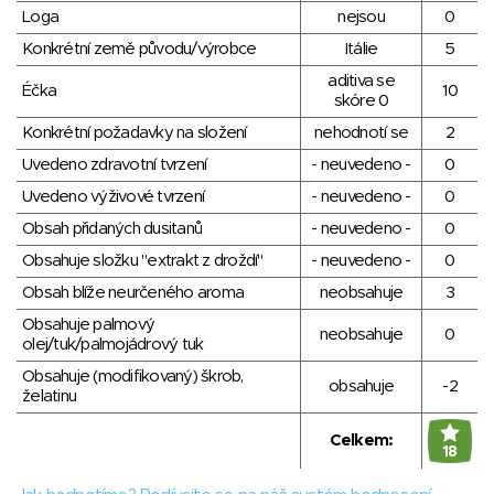
Loga
nejsou
0
Konkrétní země původu/výrobce
Itálie
5
aditiva se
Éčka
10
skóre 0
Konkrétní požadavky na složení
nehodnotí se
2
Uvedeno zdravotní tvrzení
- neuvedeno -
0
Uvedeno výživové tvrzení
- neuvedeno -
0
Obsah přidaných dusitanů
- neuvedeno -
0
Obsahuje složku "extrakt z droždí"
- neuvedeno -
0
Obsah blíže neurčeného aroma
neobsahuje
3
Obsahuje palmový
neobsahuje
0
olej/tuk/palmojádrový tuk
Obsahuje (modifikovaný) škrob,
obsahuje
-2
želatinu
Celkem:
18