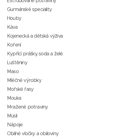
Extrudované potraviny
Gurmánské speciality
Houby
Káva
Kojenecká a dětská výživa
Koření
Kypřící prášky, soda a želé
Luštěniny
Maso
Mléčné výrobky
Mořské řasy
Mouka
Mražené potraviny
Müsli
Nápoje
Obilné vločky a obiloviny