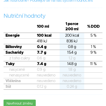
Jak hodnotíme? Podívejte se na náš systém hodnocení.
Nutriční hodnoty
1 porce
100 ml
% DDD
200 ml
Energie
100 kcal
200 kcal
5 %
418 kJ
836 kJ
Bílkoviny
0.4 g
0.8 g
1 %
Sacharidy
7.7 g
15.4 g
9 %
z toho cukry
0.6 g
1.2 g
Tuky
7.4 g
14.8 g
11 %
nasycené
0.9 g
1.8 g
nenasycené
neuvedeno
neuvedeno
Vláknina
neuvedeno
neuvedeno
Sůl
0.12 g
0.24 g
Navrhnout změnu