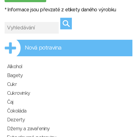
* Informace jsou převzaté z etikety daného výrobku
Nová potravina
Alkohol
Bagety
Cukr
Cukrovinky
Čaj
Čokoláda
Dezerty
Džemy a zavařeniny