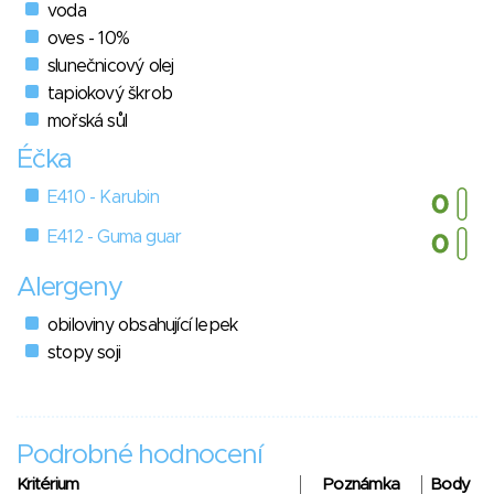
voda
oves - 10%
slunečnicový olej
tapiokový škrob
mořská sůl
Éčka
E410 - Karubin
E412 - Guma guar
Alergeny
obiloviny obsahující lepek
stopy soji
Podrobné hodnocení
Kritérium
Poznámka
Body