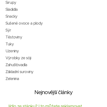
Sirupy
Sladidla
Snacky
Sušené ovoce a plody
Sýr
Těstoviny
Tuky
Uzeniny
Výrobky ze sóji
Zahušťovadla
Základní suroviny
Zelenina
Nejnovější články
Jídlo ze stánku? I to můžete reklamovat