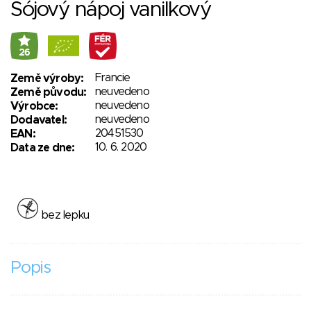
Sójový nápoj vanilkový
26
Francie
Země výroby:
neuvedeno
Země původu:
neuvedeno
Výrobce:
neuvedeno
Dodavatel:
20451530
EAN:
10. 6. 2020
Data ze dne:
bez lepku
Popis