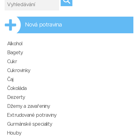
Nová potravina
Alkohol
Bagety
Cukr
Cukrovinky
Čaj
Čokoláda
Dezerty
Džemy a zavařeniny
Extrudované potraviny
Gurmánské speciality
Houby