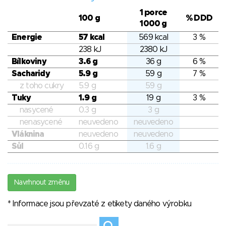
1 porce
100 g
% DDD
1000 g
Energie
57 kcal
569 kcal
3 %
238 kJ
2380 kJ
Bílkoviny
3.6 g
36 g
6 %
Sacharidy
5.9 g
59 g
7 %
z toho cukry
5.9 g
59 g
Tuky
1.9 g
19 g
3 %
nasycené
0.3 g
3 g
nenasycené
neuvedeno
neuvedeno
Vláknina
neuvedeno
neuvedeno
Sůl
0.16 g
1.6 g
Navrhnout změnu
* Informace jsou převzaté z etikety daného výrobku