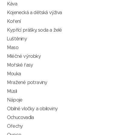
Káva
Kojenecká a dětská výživa
Koření
Kypřící prášky, soda a želé
Luštěniny
Maso
Mléčné výrobky
Mořské řasy
Mouka
Mražené potraviny
Müsli
Nápoje
Obilné vločky a obiloviny
Ochucovadla
Ořechy