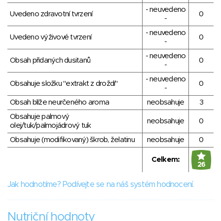
- neuvedeno
Uvedeno zdravotní tvrzení
0
-
- neuvedeno
Uvedeno výživové tvrzení
0
-
- neuvedeno
Obsah přidaných dusitanů
0
-
- neuvedeno
Obsahuje složku "extrakt z droždí"
0
-
Obsah blíže neurčeného aroma
neobsahuje
3
Obsahuje palmový
neobsahuje
0
olej/tuk/palmojádrový tuk
Obsahuje (modifikovaný) škrob, želatinu
neobsahuje
0
Celkem:
26
Jak hodnotíme? Podívejte se na náš systém hodnocení.
Nutriční hodnoty