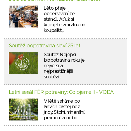
Léto přeje
občerstvení ze
stánků. Ať už si
kupujete zmrzlinu na
koupališti,…
Soutěž biopotravina slaví 25 let
Soutěž Nejlepší
biopotravina roku je
největší a
nejprestižnější
soutěží…
Letní seriál FÉR potraviny: Co pijeme II - VODA
V létě saháme po
lahvích častěji než
jindy. Stolní, minerální,
pramenitá, nebo…