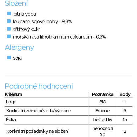
Složení
pitná voda
loupané sojové boby - 9,3%
třtinový cukr
mořská řasa lithothamnium calcareum - 0,3%
Alergeny
soja
Podrobné hodnocení
Kritérium
Poznámka
Body
Loga
BIO
1
Konkrétní země původu/výrobce
Francie
5
Éčka
bez aditiv
15
nehodnotí
Konkrétní požadavky na složení
2
se