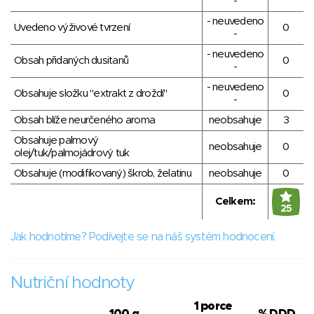
-
- neuvedeno
Uvedeno výživové tvrzení
0
-
- neuvedeno
Obsah přidaných dusitanů
0
-
- neuvedeno
Obsahuje složku "extrakt z droždí"
0
-
Obsah blíže neurčeného aroma
neobsahuje
3
Obsahuje palmový
neobsahuje
0
olej/tuk/palmojádrový tuk
Obsahuje (modifikovaný) škrob, želatinu
neobsahuje
0
Celkem:
25
Jak hodnotíme? Podívejte se na náš systém hodnocení.
Nutriční hodnoty
1 porce