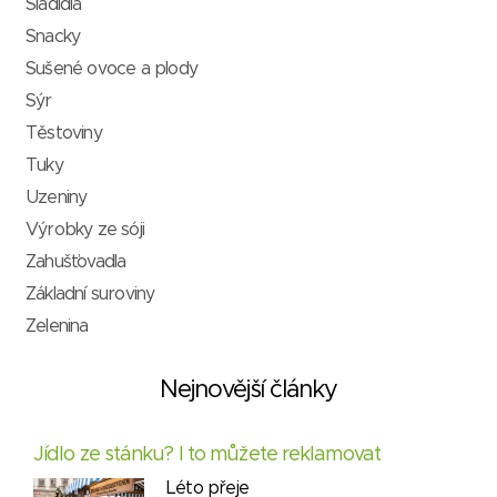
Sladidla
Snacky
Sušené ovoce a plody
Sýr
Těstoviny
Tuky
Uzeniny
Výrobky ze sóji
Zahušťovadla
Základní suroviny
Zelenina
Nejnovější články
Jídlo ze stánku? I to můžete reklamovat
Léto přeje