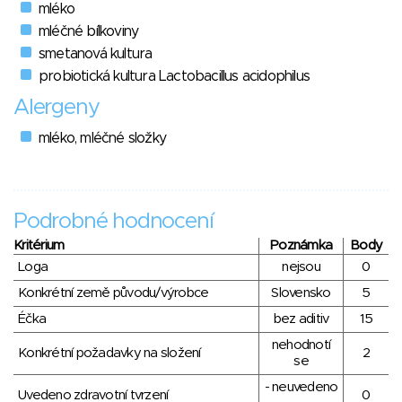
mléko
mléčné bílkoviny
smetanová kultura
probiotická kultura Lactobacillus acidophilus
Alergeny
mléko, mléčné složky
Podrobné hodnocení
Kritérium
Poznámka
Body
Loga
nejsou
0
Konkrétní země původu/výrobce
Slovensko
5
Éčka
bez aditiv
15
nehodnotí
Konkrétní požadavky na složení
2
se
- neuvedeno
Uvedeno zdravotní tvrzení
0