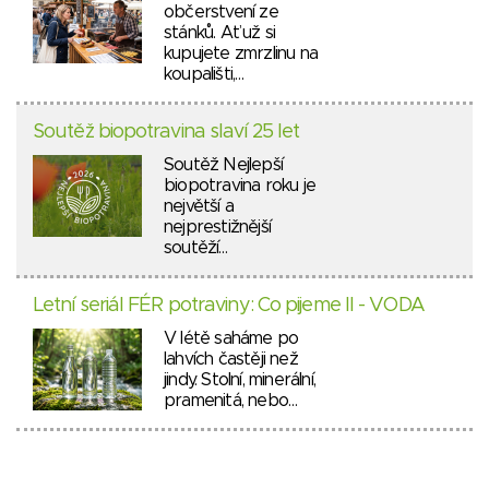
občerstvení ze
stánků. Ať už si
kupujete zmrzlinu na
koupališti,…
Soutěž biopotravina slaví 25 let
Soutěž Nejlepší
biopotravina roku je
největší a
nejprestižnější
soutěží…
Letní seriál FÉR potraviny: Co pijeme II - VODA
V létě saháme po
lahvích častěji než
jindy. Stolní, minerální,
pramenitá, nebo…