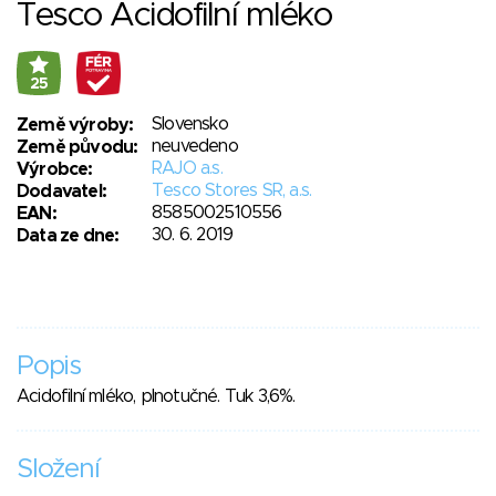
Tesco Acidofilní mléko
25
Slovensko
Země výroby:
neuvedeno
Země původu:
RAJO a.s.
Výrobce:
Tesco Stores SR, a.s.
Dodavatel:
8585002510556
EAN:
30. 6. 2019
Data ze dne:
Popis
Acidofilní mléko, plnotučné. Tuk 3,6%.
Složení