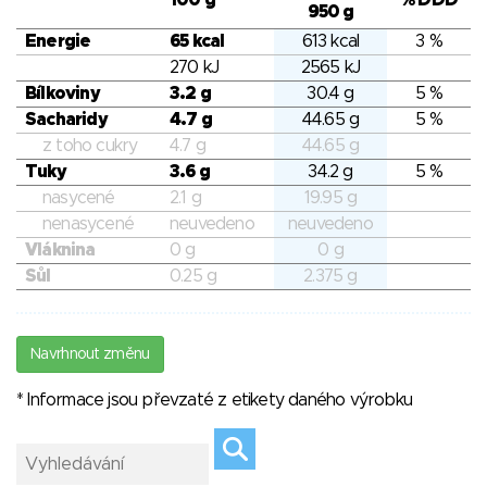
100 g
% DDD
950 g
Energie
65 kcal
613 kcal
3 %
270 kJ
2565 kJ
Bílkoviny
3.2 g
30.4 g
5 %
Sacharidy
4.7 g
44.65 g
5 %
z toho cukry
4.7 g
44.65 g
Tuky
3.6 g
34.2 g
5 %
nasycené
2.1 g
19.95 g
nenasycené
neuvedeno
neuvedeno
Vláknina
0 g
0 g
Sůl
0.25 g
2.375 g
Navrhnout změnu
* Informace jsou převzaté z etikety daného výrobku