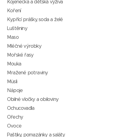
Kojenecká a dětská výživa
Koření
Kypřící prášky, soda a želé
Luštěniny
Maso
Mléčné výrobky
Mořské řasy
Mouka
Mražené potraviny
Müsli
Nápoje
Obilné vločky a obiloviny
Ochucovadla
Ořechy
Ovoce
Paštiky, pomazánky a saláty