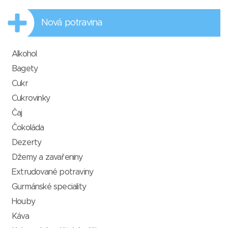
Nová potravina
Alkohol
Bagety
Cukr
Cukrovinky
Čaj
Čokoláda
Dezerty
Džemy a zavařeniny
Extrudované potraviny
Gurmánské speciality
Houby
Káva