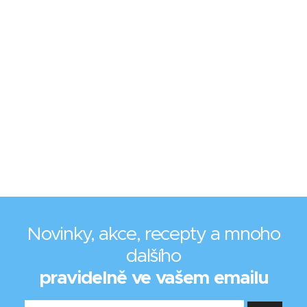
Novinky, akce, recepty a mnoho
dalšího
pravidelně ve vašem emailu