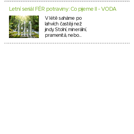
Letní seriál FÉR potraviny: Co pijeme II - VODA
V létě saháme po
lahvích častěji než
jindy. Stolní, minerální,
pramenitá, nebo…