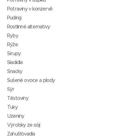
Potraviny v aspiku
Potraviny v konzervě
Puding
Rostlinné alternativy
Ryby
Rýže
Sirupy
Sladidla
Snacky
Sušené ovoce a plody
Sýr
Těstoviny
Tuky
Uzeniny
Výrobky ze sóji
Zahušťovadla