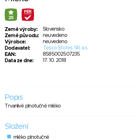
25
Slovensko
Země výroby:
neuvedeno
Země původu:
neuvedeno
Výrobce:
Tesco Stores SR, a.s.
Dodavatel:
8585002507235
EAN:
17. 10. 2018
Data ze dne:
Popis
Trvanlivé plnotučné mléko
Složení
mléko plnotučné