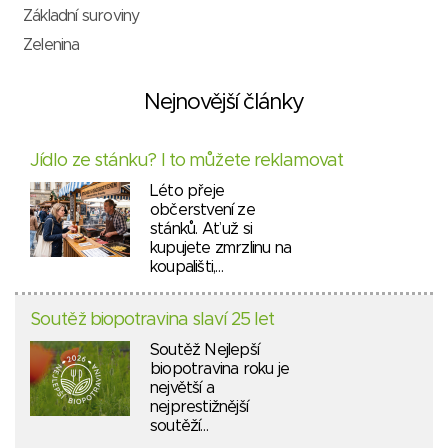
Základní suroviny
Zelenina
Nejnovější články
Jídlo ze stánku? I to můžete reklamovat
Léto přeje
občerstvení ze
stánků. Ať už si
kupujete zmrzlinu na
koupališti,…
Soutěž biopotravina slaví 25 let
Soutěž Nejlepší
biopotravina roku je
největší a
nejprestižnější
soutěží…