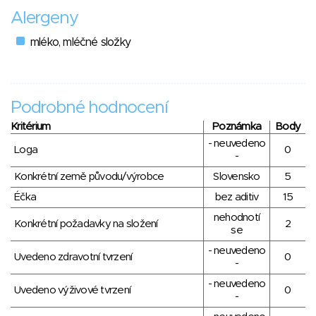
Alergeny
mléko, mléčné složky
Podrobné hodnocení
Kritérium
Poznámka
Body
- neuvedeno
Loga
0
-
Konkrétní země původu/výrobce
Slovensko
5
Éčka
bez aditiv
15
nehodnotí
Konkrétní požadavky na složení
2
se
- neuvedeno
Uvedeno zdravotní tvrzení
0
-
- neuvedeno
Uvedeno výživové tvrzení
0
-