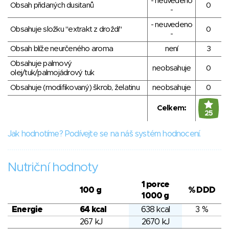
- neuvedeno
Obsah přidaných dusitanů
0
-
- neuvedeno
Obsahuje složku "extrakt z droždí"
0
-
Obsah blíže neurčeného aroma
není
3
Obsahuje palmový
neobsahuje
0
olej/tuk/palmojádrový tuk
Obsahuje (modifikovaný) škrob, želatinu
neobsahuje
0
Celkem:
25
Jak hodnotíme? Podívejte se na náš systém hodnocení.
Nutriční hodnoty
1 porce
100 g
% DDD
1000 g
Energie
64 kcal
638 kcal
3 %
267 kJ
2670 kJ