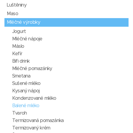
Luštěniny
Maso
Mléčné výrobky
Jogurt
Mléčné nápoje
Máslo
Kefír
Bifi drink
Mléčné pomazánky
Smetana
Sušené mléko
Kysaný nápoj
Kondenzované mléko
Balené mléko
Tvaroh
Termizovaná pomazánka
Termizovaný krém