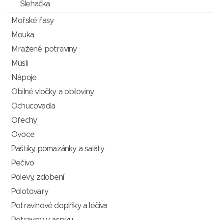
Šlehačka
Mořské řasy
Mouka
Mražené potraviny
Müsli
Nápoje
Obilné vločky a obiloviny
Ochucovadla
Ořechy
Ovoce
Paštiky, pomazánky a saláty
Pečivo
Polevy, zdobení
Polotovary
Potravinové doplňky a léčiva