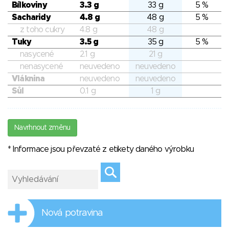
Bílkoviny
3.3 g
33 g
5 %
Sacharidy
4.8 g
48 g
5 %
z toho cukry
4.8 g
48 g
Tuky
3.5 g
35 g
5 %
nasycené
2.1 g
21 g
nenasycené
neuvedeno
neuvedeno
Vláknina
neuvedeno
neuvedeno
Sůl
0.1 g
1 g
Navrhnout změnu
* Informace jsou převzaté z etikety daného výrobku
Nová potravina