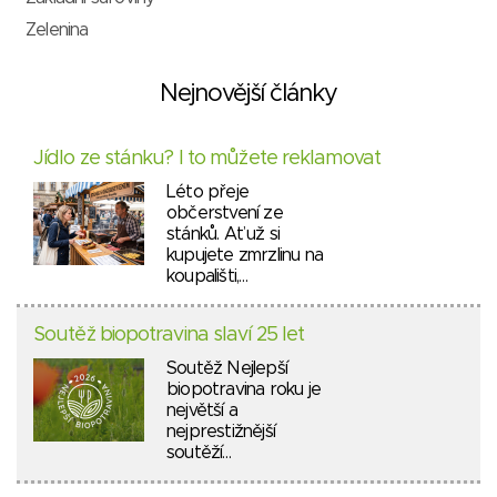
Zelenina
Nejnovější články
Jídlo ze stánku? I to můžete reklamovat
Léto přeje
občerstvení ze
stánků. Ať už si
kupujete zmrzlinu na
koupališti,…
Soutěž biopotravina slaví 25 let
Soutěž Nejlepší
biopotravina roku je
největší a
nejprestižnější
soutěží…