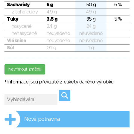
Sacharidy
5 g
50 g
6 %
z toho cukry
4.9 g
49 g
Tuky
3.5 g
35 g
5 %
nasycené
2.4 g
24 g
nenasycené
neuvedeno
neuvedeno
Vláknina
neuvedeno
neuvedeno
Sůl
0.1 g
1 g
Navrhnout změnu
* Informace jsou převzaté z etikety daného výrobku
Nová potravina