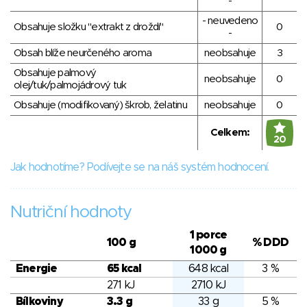
-
- neuvedeno
Obsahuje složku "extrakt z droždí"
0
-
Obsah blíže neurčeného aroma
neobsahuje
3
Obsahuje palmový
neobsahuje
0
olej/tuk/palmojádrový tuk
Obsahuje (modifikovaný) škrob, želatinu
neobsahuje
0
Celkem:
20
Jak hodnotíme? Podívejte se na náš systém hodnocení.
Nutriční hodnoty
1 porce
100 g
% DDD
1000 g
Energie
65 kcal
648 kcal
3 %
271 kJ
2710 kJ
Bílkoviny
3.3 g
33 g
5 %