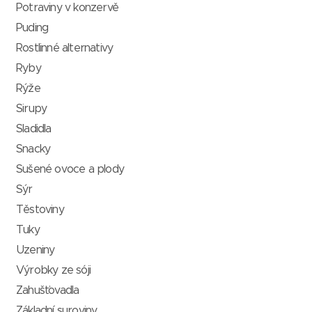
Potraviny v konzervě
Puding
Rostlinné alternativy
Ryby
Rýže
Sirupy
Sladidla
Snacky
Sušené ovoce a plody
Sýr
Těstoviny
Tuky
Uzeniny
Výrobky ze sóji
Zahušťovadla
Základní suroviny