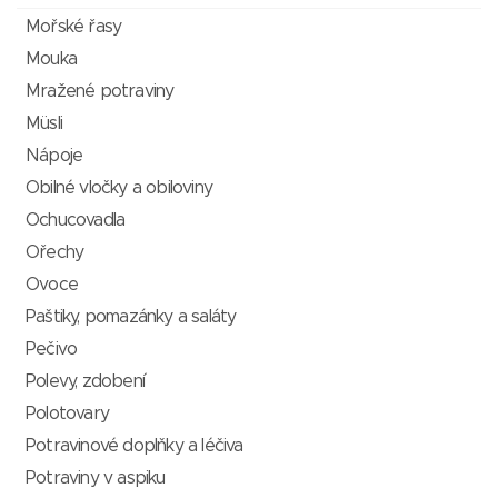
Mořské řasy
Mouka
Mražené potraviny
Müsli
Nápoje
Obilné vločky a obiloviny
Ochucovadla
Ořechy
Ovoce
Paštiky, pomazánky a saláty
Pečivo
Polevy, zdobení
Polotovary
Potravinové doplňky a léčiva
Potraviny v aspiku