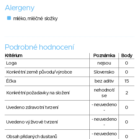
Alergeny
mléko, mléčné složky
Podrobné hodnocení
Kritérium
Poznámka
Body
Loga
nejsou
0
Konkrétní země původu/výrobce
Slovensko
0
Éčka
bez aditiv
15
nehodnotí
Konkrétní požadavky na složení
2
se
- neuvedeno
Uvedeno zdravotní tvrzení
0
-
- neuvedeno
Uvedeno výživové tvrzení
0
-
- neuvedeno
Obsah přidaných dusitanů
0