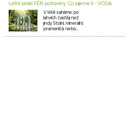
Letní seriál FÉR potraviny: Co pijeme II - VODA
V létě saháme po
lahvích častěji než
jindy. Stolní, minerální,
pramenitá, nebo…