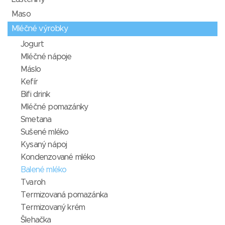
Maso
Mléčné výrobky
Jogurt
Mléčné nápoje
Máslo
Kefír
Bifi drink
Mléčné pomazánky
Smetana
Sušené mléko
Kysaný nápoj
Kondenzované mléko
Balené mléko
Tvaroh
Termizovaná pomazánka
Termizovaný krém
Šlehačka