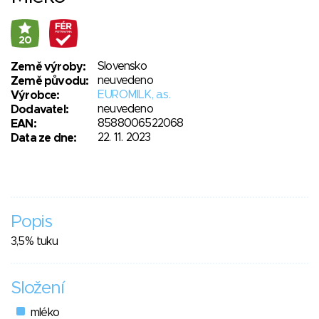
20
Slovensko
Země výroby:
neuvedeno
Země původu:
EUROMILK, a.s.
Výrobce:
neuvedeno
Dodavatel:
8588006522068
EAN:
22. 11. 2023
Data ze dne:
Popis
3,5% tuku
Složení
mléko