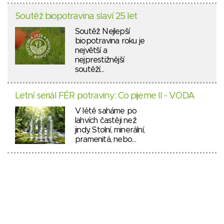
Soutěž biopotravina slaví 25 let
Soutěž Nejlepší
biopotravina roku je
největší a
nejprestižnější
soutěží…
Letní seriál FÉR potraviny: Co pijeme II - VODA
V létě saháme po
lahvích častěji než
jindy. Stolní, minerální,
pramenitá, nebo…