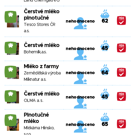
Land Chiemgau eG
Čerstvé mléko
26
plnotučné
62
nehodnoceno
Tesco Stores ČR
a.s.
Čerstvé mléko
26
45
nehodnoceno
Bohemilk,a.s.
Mléko z farmy
26
64
nehodnoceno
Zemědělská výroba
Milknatur a.s.
Čerstvé mléko
26
45
nehodnoceno
OLMA a. s.
Plnotučné
26
mléko
65
nehodnoceno
Mlékárna Hlinsko,
s.r.o.