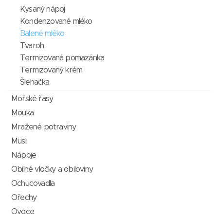
Kysaný nápoj
Kondenzované mléko
Balené mléko
Tvaroh
Termizovaná pomazánka
Termizovaný krém
Šlehačka
Mořské řasy
Mouka
Mražené potraviny
Müsli
Nápoje
Obilné vločky a obiloviny
Ochucovadla
Ořechy
Ovoce