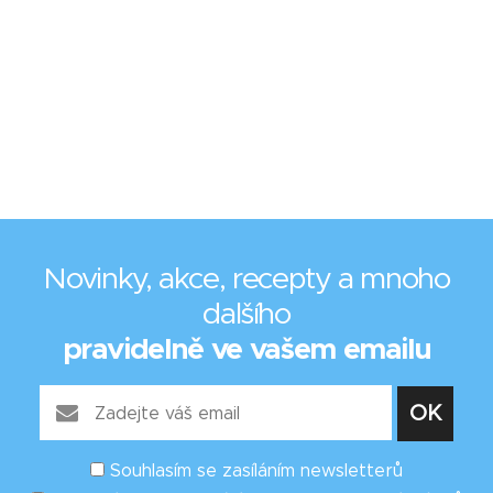
Novinky, akce, recepty a mnoho
dalšího
pravidelně ve vašem emailu
Souhlasím se zasíláním newsletterů