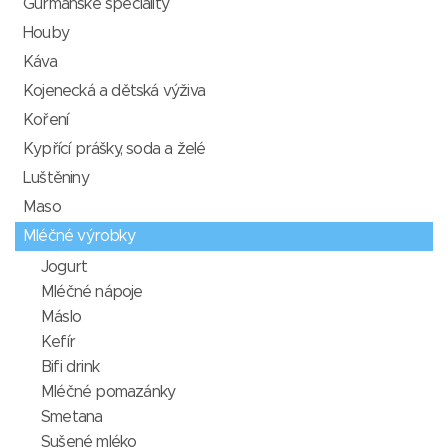
Gurmánské speciality
Houby
Káva
Kojenecká a dětská výživa
Koření
Kypřící prášky, soda a želé
Luštěniny
Maso
Mléčné výrobky
Jogurt
Mléčné nápoje
Máslo
Kefír
Bifi drink
Mléčné pomazánky
Smetana
Sušené mléko