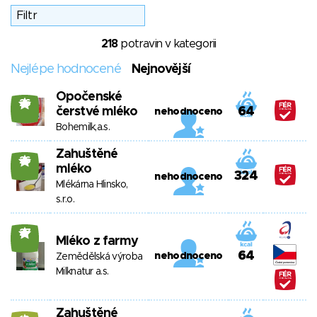
218
potravin v kategorii
Nejlépe hodnocené
Nejnovější
Opočenské
26
čerstvé mléko
64
nehodnoceno
Bohemilk,a.s.
Zahuštěné
26
mléko
324
nehodnoceno
Mlékárna Hlinsko,
s.r.o.
27
Mléko z farmy
64
nehodnoceno
Zemědělská výroba
Milknatur a.s.
Zahuštěné