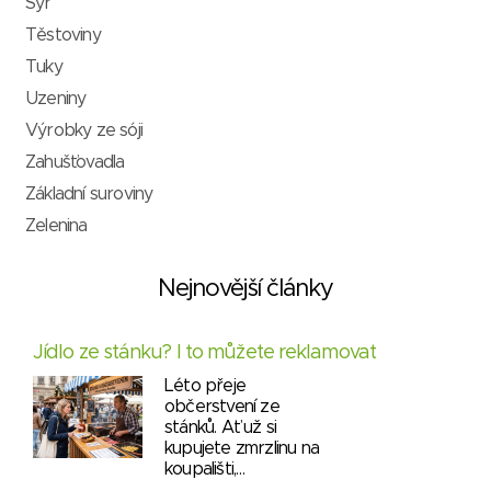
Sýr
Těstoviny
Tuky
Uzeniny
Výrobky ze sóji
Zahušťovadla
Základní suroviny
Zelenina
Nejnovější články
Jídlo ze stánku? I to můžete reklamovat
Léto přeje
občerstvení ze
stánků. Ať už si
kupujete zmrzlinu na
koupališti,…