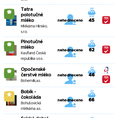
Tatra
26
polotučné
mléko
45
nehodnoceno
Mlékárna Hlinsko,
s.r.o.
Plnotučné
26
mléko
62
nehodnoceno
Kaufland Česká
republika v.o.s.
Opočenské
26
čerstvé mléko
46
nehodnoceno
Bohemilk,a.s.
Bobík -
8
čokoláda
66
nehodnoceno
Bohušovická
mlékárna a.s.