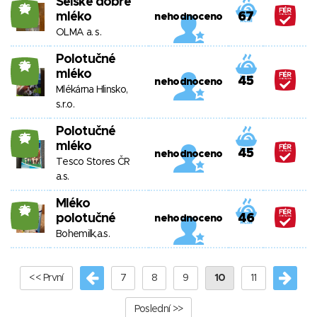
Selské dobré
26
mléko
67
nehodnoceno
OLMA a. s.
Polotučné
26
mléko
45
nehodnoceno
Mlékárna Hlinsko,
s.r.o.
Polotučné
25
mléko
45
nehodnoceno
Tesco Stores ČR
a.s.
Mléko
26
polotučné
46
nehodnoceno
Bohemilk,a.s.
<< První
7
8
9
10
11
Poslední >>