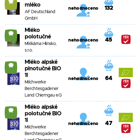
10
mléko
132
nehodnoceno
AF Deutschland
GmbH
Mléko
26
polotučné
45
nehodnoceno
Mlékárna Hlinsko,
s.r.o.
Mléko alpské
25
plnotučné BIO
1l
64
nehodnoceno
Milchwerke
Berchtesgadener
Land Chiemgau eG
Mléko alpské
26
polotučné BIO
1l
47
nehodnoceno
Milchwerke
Berchtesgadener