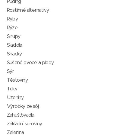
Puding
Rostlinné alternativy
Ryby
Rýže
Sirupy
Sladidla
Snacky
Sušené ovoce a plody
Sýr
Těstoviny
Tuky
Uzeniny
Výrobky ze sóji
Zahušťovadla
Základní suroviny
Zelenina