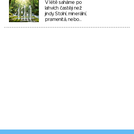
V létě saháme po
lahvích častěji než
jindy. Stolní, minerální,
pramenitá, nebo…