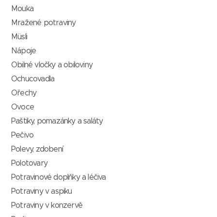
Mouka
Mražené potraviny
Müsli
Nápoje
Obilné vločky a obiloviny
Ochucovadla
Ořechy
Ovoce
Paštiky, pomazánky a saláty
Pečivo
Polevy, zdobení
Polotovary
Potravinové doplňky a léčiva
Potraviny v aspiku
Potraviny v konzervě