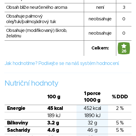
Obsah blíže neurčeného aroma
není
3
Obsahuje palmový
neobsahuje
0
olej/tuk/palmojádrový tuk
Obsahuje (modifikovaný) škrob,
neobsahuje
0
želatinu
Celkem:
26
Jak hodnotíme? Podívejte se na náš systém hodnocení.
Nutriční hodnoty
1 porce
100 g
% DDD
1000 g
Energie
45 kcal
452 kcal
2 %
189 kJ
1890 kJ
Bílkoviny
3.2 g
32 g
5 %
Sacharidy
4.6 g
46 g
5 %