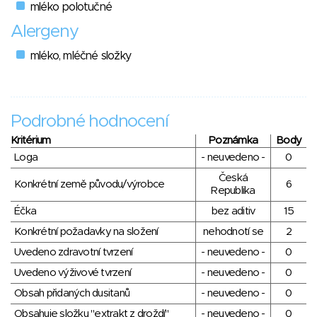
mléko polotučné
Alergeny
mléko, mléčné složky
Podrobné hodnocení
Kritérium
Poznámka
Body
Loga
- neuvedeno -
0
Česká
Konkrétní země původu/výrobce
6
Republika
Éčka
bez aditiv
15
Konkrétní požadavky na složení
nehodnotí se
2
Uvedeno zdravotní tvrzení
- neuvedeno -
0
Uvedeno výživové tvrzení
- neuvedeno -
0
Obsah přidaných dusitanů
- neuvedeno -
0
Obsahuje složku "extrakt z droždí"
- neuvedeno -
0