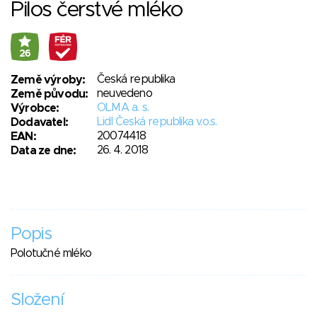
Pilos čerstvé mléko
26
Česká republika
Země výroby:
neuvedeno
Země původu:
OLMA a. s.
Výrobce:
Lidl Česká republika v.o.s.
Dodavatel:
20074418
EAN:
26. 4. 2018
Data ze dne:
Popis
Polotučné mléko
Složení