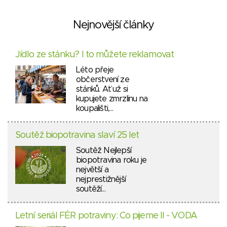
Nejnovější články
Jídlo ze stánku? I to můžete reklamovat
Léto přeje
občerstvení ze
stánků. Ať už si
kupujete zmrzlinu na
koupališti,…
Soutěž biopotravina slaví 25 let
Soutěž Nejlepší
biopotravina roku je
největší a
nejprestižnější
soutěží…
Letní seriál FÉR potraviny: Co pijeme II - VODA