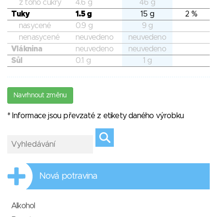
z toho cukry
4.6 g
46 g
Tuky
1.5 g
15 g
2 %
nasycené
0.9 g
9 g
nenasycené
neuvedeno
neuvedeno
Vláknina
neuvedeno
neuvedeno
Sůl
0.1 g
1 g
Navrhnout změnu
* Informace jsou převzaté z etikety daného výrobku
Nová potravina
Alkohol