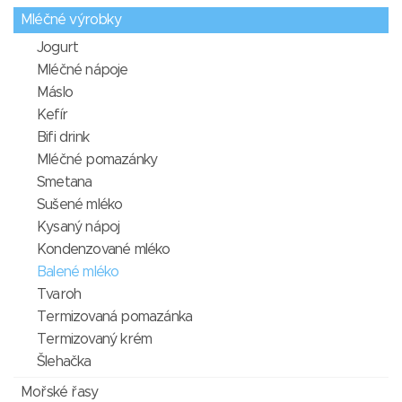
Mléčné výrobky
Jogurt
Mléčné nápoje
Máslo
Kefír
Bifi drink
Mléčné pomazánky
Smetana
Sušené mléko
Kysaný nápoj
Kondenzované mléko
Balené mléko
Tvaroh
Termizovaná pomazánka
Termizovaný krém
Šlehačka
Mořské řasy