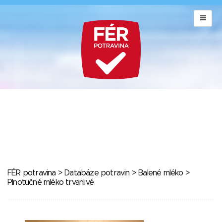
FÉR potravina
>
Databáze potravin
>
Balené mléko
>
Plnotučné mléko trvanlivé