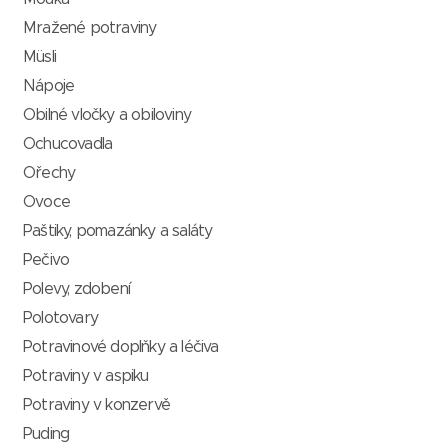
Mražené potraviny
Müsli
Nápoje
Obilné vločky a obiloviny
Ochucovadla
Ořechy
Ovoce
Paštiky, pomazánky a saláty
Pečivo
Polevy, zdobení
Polotovary
Potravinové doplňky a léčiva
Potraviny v aspiku
Potraviny v konzervě
Puding