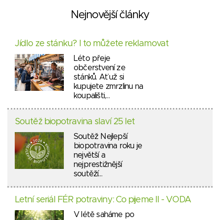
Nejnovější články
Jídlo ze stánku? I to můžete reklamovat
Léto přeje
občerstvení ze
stánků. Ať už si
kupujete zmrzlinu na
koupališti,…
Soutěž biopotravina slaví 25 let
Soutěž Nejlepší
biopotravina roku je
největší a
nejprestižnější
soutěží…
Letní seriál FÉR potraviny: Co pijeme II - VODA
V létě saháme po