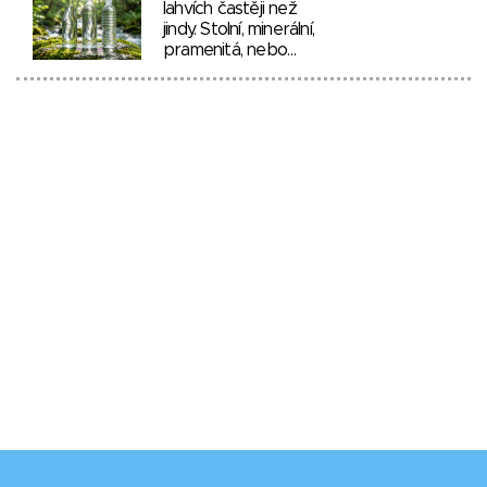
lahvích častěji než
jindy. Stolní, minerální,
pramenitá, nebo…