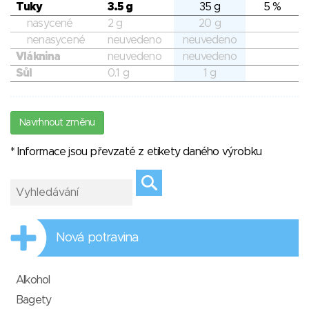
Tuky
3.5 g
35 g
5 %
nasycené
2 g
20 g
nenasycené
neuvedeno
neuvedeno
Vláknina
neuvedeno
neuvedeno
Sůl
0.1 g
1 g
Navrhnout změnu
* Informace jsou převzaté z etikety daného výrobku
Nová potravina
Alkohol
Bagety