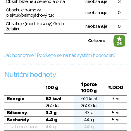
Obsah blíže neurčeného aroma
neobsahuje
3
Obsahuje palmový
neobsahuje
0
olej/tuk/palmojádrový tuk
Obsahuje (modifikovaný) škrob,
neobsahuje
0
želatinu
Celkem:
26
Jak hodnotíme? Podívejte se na náš systém hodnocení.
Nutriční hodnoty
1 porce
100 g
% DDD
1000 g
Energie
62 kcal
621 kcal
3 %
260 kJ
2600 kJ
Bílkoviny
3.3 g
33 g
5 %
Sacharidy
4.4 g
44 g
5 %
z toho cukry
4.4 g
44 g