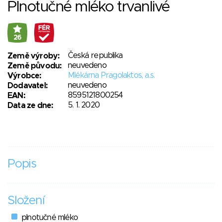
Plnotučné mléko trvanlivé
26
Česká republika
Země výroby:
neuvedeno
Země původu:
Mlékárna Pragolaktos, a.s.
Výrobce:
neuvedeno
Dodavatel:
8595121800254
EAN:
5. 1. 2020
Data ze dne:
Popis
Složení
plnotučné mléko