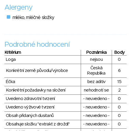
Alergeny
mléko, mléčné složky
Podrobné hodnocení
Kritérium
Poznámka
Body
Loga
nejsou
0
Česká
Konkrétní země původu/výrobce
6
Republika
Éčka
bez aditiv
15
Konkrétní požadavky na složení
nehodnotí se
2
Uvedeno zdravotní tvrzení
- neuvedeno -
0
Uvedeno výživové tvrzení
- neuvedeno -
0
Obsah přidaných dusitanů
- neuvedeno -
0
Obsahuje složku "extrakt z droždí"
- neuvedeno -
0