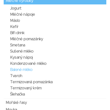
Mléčné výrobky
Jogurt
Mléčné nápoje
Máslo
Kefír
Bifi drink
Mléčné pomazánky
Smetana
Sušené mléko
Kysaný nápoj
Kondenzované mléko
Balené mléko
Tvaroh
Termizovaná pomazánka
Termizovaný krém
Šlehačka
Mořské řasy
Mouka