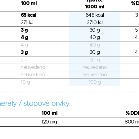
1 porce
100 ml
% 
1000 ml
65 kcal
648 kcal
3
271 kJ
2710 kJ
3 g
30 g
5
4 g
40 g
4
4 g
40 g
3 g
30 g
4
2 g
20 g
neuvedeno
neuvedeno
neuvedeno
neuvedeno
10 g
100 g
erály / stopové prvky
100 ml
% DD
120 mg
800 