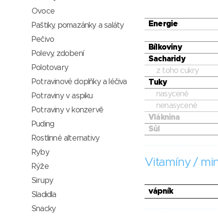
Ovoce
Energie
Paštiky, pomazánky a saláty
Pečivo
Bílkoviny
Polevy, zdobení
Sacharidy
Polotovary
z toho cukry
Potravinové doplňky a léčiva
Tuky
nasycené
Potraviny v aspiku
nenasycené
Potraviny v konzervě
Vláknina
Puding
Sůl
Rostlinné alternativy
Ryby
Vitamíny / min
Rýže
Sirupy
vápník
Sladidla
Snacky