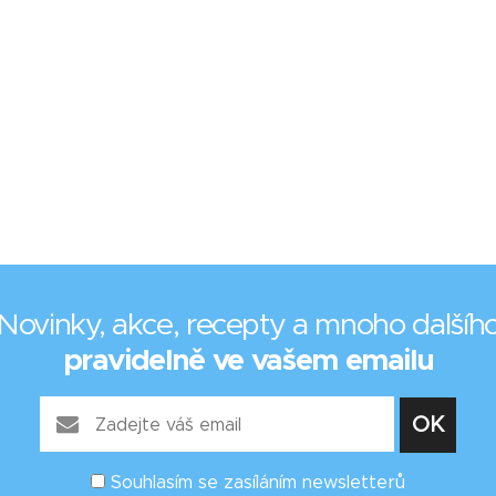
Novinky, akce, recepty a mnoho dalšíh
pravidelně ve vašem emailu
Souhlasím se zasíláním newsletterů