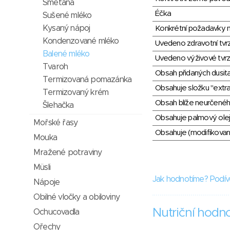
Smetana
Éčka
Sušené mléko
Kysaný nápoj
Konkrétní požadavky n
Kondenzované mléko
Uvedeno zdravotní tvr
Balené mléko
Uvedeno výživové tvrz
Tvaroh
Obsah přidaných dusit
Termizovaná pomazánka
Obsahuje složku "extra
Termizovaný krém
Obsah blíže neurčené
Šlehačka
Obsahuje palmový olej
Mořské řasy
Obsahuje (modifikovaný
Mouka
Mražené potraviny
Müsli
Jak hodnotíme? Podív
Nápoje
Obilné vločky a obiloviny
Nutriční hodn
Ochucovadla
Ořechy