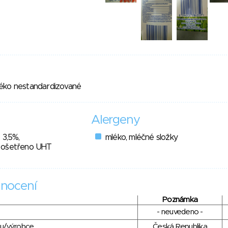
léko nestandardizované
Alergeny
 3,5%,
mléko, mléčné složky
 ošetřeno UHT
nocení
Poznámka
- neuvedeno -
du/výrobce
Česká Republika