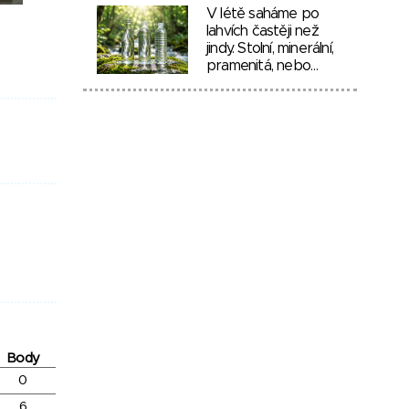
V létě saháme po
lahvích častěji než
jindy. Stolní, minerální,
pramenitá, nebo…
Body
0
6