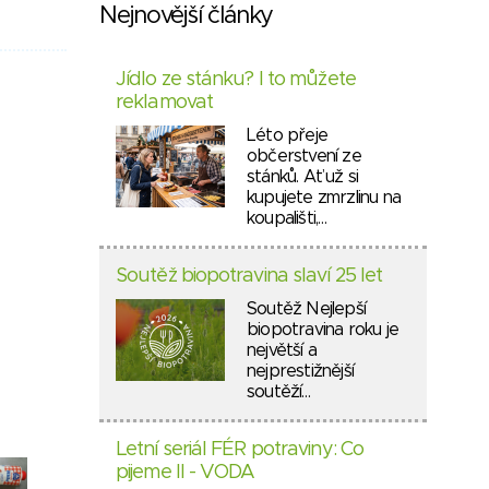
Nejnovější články
Jídlo ze stánku? I to můžete
reklamovat
Léto přeje
občerstvení ze
stánků. Ať už si
kupujete zmrzlinu na
koupališti,…
Soutěž biopotravina slaví 25 let
Soutěž Nejlepší
biopotravina roku je
největší a
nejprestižnější
soutěží…
Letní seriál FÉR potraviny: Co
pijeme II - VODA