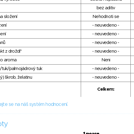
bez aditiv
a složení
Nehodnoti se
zení
- neuvedeno -
ení
- neuvedeno -
anů
- neuvedeno -
kt z droždí"
- neuvedeno -
ho aroma
Neni
/tuk/palmojádrový tuk
- neuvedeno -
) škrob, želatinu
- neuvedeno -
Celkem:
ejte se na náš systém hodnocení.
oty