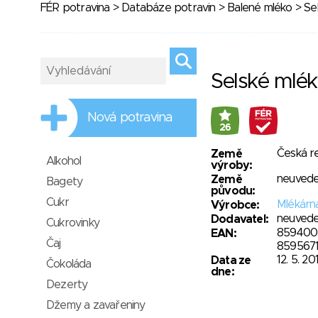
FÉR potravina
>
Databáze potravin
>
Balené mléko
> Se
Selské mlék
Nová potravina
26
Česká r
Země
Alkohol
výroby:
neuved
Země
Bagety
původu:
Cukr
Mlékárna
Výrobce:
neuved
Dodavatel:
Cukrovinky
859400
EAN:
Čaj
859567
12. 5. 20
Data ze
Čokoláda
dne:
Dezerty
Džemy a zavařeniny