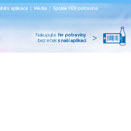
bilní aplikace
Média
Spolek FÉR potravina
Nakupujte
fér potraviny
>
bez éček
s naší aplikací