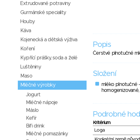
Extrudované potraviny
Gurmánské speciality
Houby
Káva
Kojenecká a dětská výživa
Popis
Koření
Čerstvé plnotučné m
Kypřící prášky, soda a želé
Luštěniny
Složení
Maso
mléko plnotučné -
Mléčné výrobky
homogenizované,
Jogurt
Mléčné nápoje
Máslo
Podrobné hod
Kefír
Kritérium
Bifi drink
Loga
Mléčné pomazánky
Konkrétní země půvo