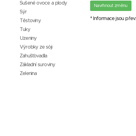
Sušené ovoce a plody
Navrhnout změnu
Sýr
* Informace jsou pře
Těstoviny
Tuky
Uzeniny
Výrobky ze sóji
Zahušťovadla
Základní suroviny
Zelenina