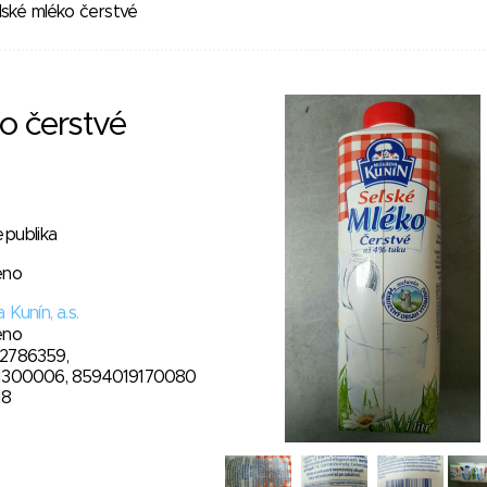
lské mléko čerstvé
o čerstvé
epublika
eno
 Kunín, a.s.
eno
2786359,
1300006, 8594019170080
18