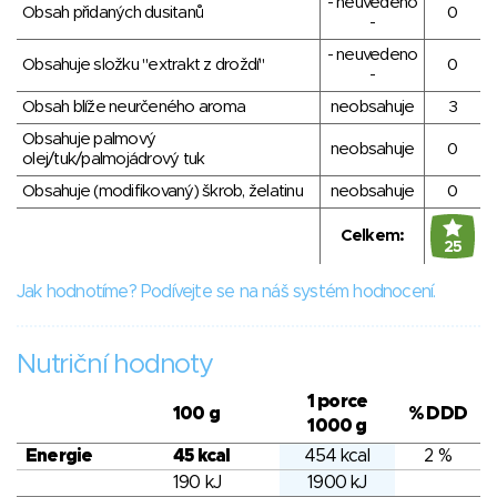
- neuvedeno
Obsah přidaných dusitanů
0
-
- neuvedeno
Obsahuje složku "extrakt z droždí"
0
-
Obsah blíže neurčeného aroma
neobsahuje
3
Obsahuje palmový
neobsahuje
0
olej/tuk/palmojádrový tuk
Obsahuje (modifikovaný) škrob, želatinu
neobsahuje
0
Celkem:
25
Jak hodnotíme? Podívejte se na náš systém hodnocení.
Nutriční hodnoty
1 porce
100 g
% DDD
1000 g
Energie
45 kcal
454 kcal
2 %
190 kJ
1900 kJ