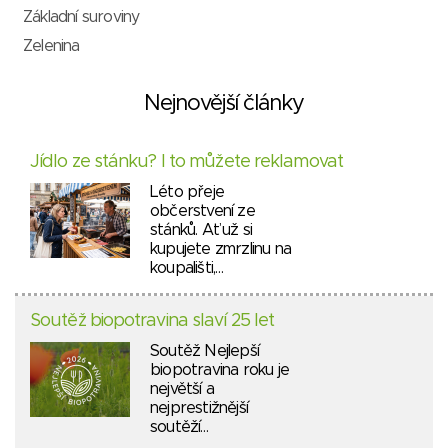
Základní suroviny
Zelenina
Nejnovější články
Jídlo ze stánku? I to můžete reklamovat
Léto přeje
občerstvení ze
stánků. Ať už si
kupujete zmrzlinu na
koupališti,…
Soutěž biopotravina slaví 25 let
Soutěž Nejlepší
biopotravina roku je
největší a
nejprestižnější
soutěží…