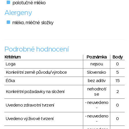
polotučné mléko
Alergeny
mléko, mléčné složky
Podrobné hodnocení
Kritérium
Poznámka
Body
Loga
nejsou
0
Konkrétní země původu/výrobce
Slovensko
5
Éčka
bez aditiv
15
nehodnotí
Konkrétní požadavky na složení
2
se
- neuvedeno
Uvedeno zdravotní tvrzení
0
-
- neuvedeno
Uvedeno výživové tvrzení
0
-