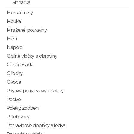
Šlehačka
Mořské řasy
Mouka
Mražené potraviny
Müsli
Nápoje
Obilné vločky a obiloviny
Ochucovadla
Ořechy
Ovoce
Paštiky, pomazánky a saláty
Pečivo
Polevy, zdobení
Polotovary
Potravinové doplňky a léčiva