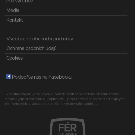
Pro výrobce
Média
Kontakt
Všeobecné obchodní podmínky
Ochrana osobních údajů
Cookies
Podpořte nás na Facebooku
Explicitně zakazujeme jakékoli použití části nebo celého obsahu těchto
stránek, jejich reprodukci, kopírování, úpravu a zvláště prezentaci na jiných
internetových stránkách bez našeho výslovného souhlasu.