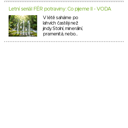
Letní seriál FÉR potraviny: Co pijeme II - VODA
V létě saháme po
lahvích častěji než
jindy. Stolní, minerální,
pramenitá, nebo…