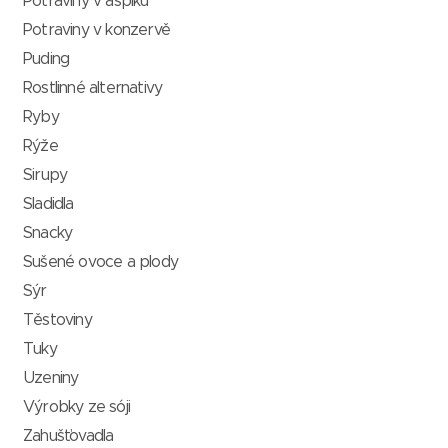
Potraviny v aspiku
Potraviny v konzervě
Puding
Rostlinné alternativy
Ryby
Rýže
Sirupy
Sladidla
Snacky
Sušené ovoce a plody
Sýr
Těstoviny
Tuky
Uzeniny
Výrobky ze sóji
Zahušťovadla