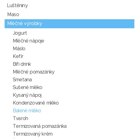
Luštěniny
Maso
Mléčné výrobky
Jogurt
Mléčné nápoje
Máslo
Kefír
Bifi drink
Mléčné pomazánky
Smetana
Sušené mléko
Kysaný nápoj
Kondenzované mléko
Balené mléko
Tvaroh
Termizovaná pomazánka
Termizovaný krém