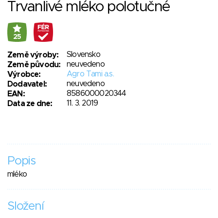
Trvanlivé mléko polotučné
25
Slovensko
Země výroby:
neuvedeno
Země původu:
Agro Tami a.s.
Výrobce:
neuvedeno
Dodavatel:
8586000020344
EAN:
11. 3. 2019
Data ze dne:
Popis
mléko
Složení