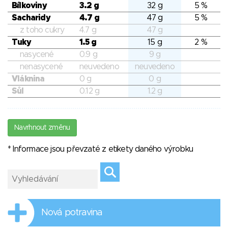
Bílkoviny
3.2 g
32 g
5 %
Sacharidy
4.7 g
47 g
5 %
z toho cukry
4.7 g
47 g
Tuky
1.5 g
15 g
2 %
nasycené
0.9 g
9 g
nenasycené
neuvedeno
neuvedeno
Vláknina
0 g
0 g
Sůl
0.12 g
1.2 g
Navrhnout změnu
* Informace jsou převzaté z etikety daného výrobku
Nová potravina