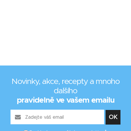
Novinky, akce, recepty a mnoho
dalšího
pravidelně ve vašem emailu