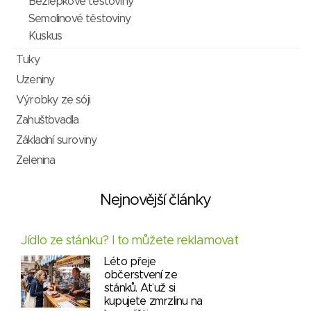
Bezlepkové těstoviny
Semolinové těstoviny
Kuskus
Tuky
Uzeniny
Výrobky ze sóji
Zahušťovadla
Základní suroviny
Zelenina
Nejnovější články
Jídlo ze stánku? I to můžete reklamovat
Léto přeje
občerstvení ze
stánků. Ať už si
kupujete zmrzlinu na