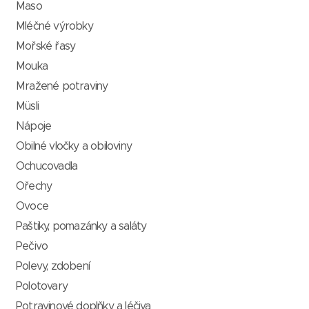
Maso
Mléčné výrobky
Mořské řasy
Mouka
Mražené potraviny
Müsli
Nápoje
Obilné vločky a obiloviny
Ochucovadla
Ořechy
Ovoce
Paštiky, pomazánky a saláty
Pečivo
Polevy, zdobení
Polotovary
Potravinové doplňky a léčiva