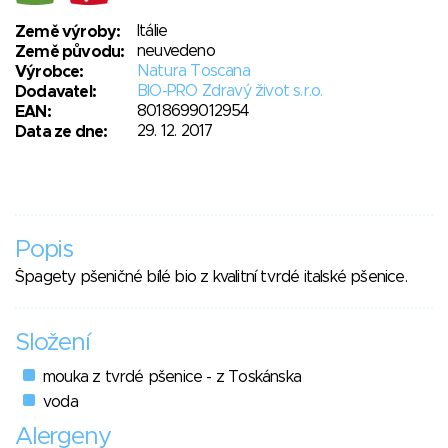
Itálie
Země výroby:
neuvedeno
Země původu:
Natura Toscana
Výrobce:
BIO-PRO Zdravý život s.r.o.
Dodavatel:
8018699012954
EAN:
29. 12. 2017
Data ze dne:
Popis
Špagety pšeničné bílé bio z kvalitní tvrdé italské pšenice.
Složení
mouka z tvrdé pšenice - z Toskánska
voda
Alergeny