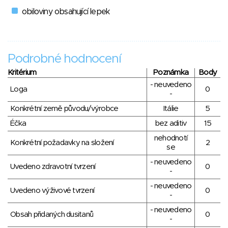
obiloviny obsahující lepek
Podrobné hodnocení
Kritérium
Poznámka
Body
- neuvedeno
Loga
0
-
Konkrétní země původu/výrobce
Itálie
5
Éčka
bez aditiv
15
nehodnotí
Konkrétní požadavky na složení
2
se
- neuvedeno
Uvedeno zdravotní tvrzení
0
-
- neuvedeno
Uvedeno výživové tvrzení
0
-
- neuvedeno
Obsah přidaných dusitanů
0
-