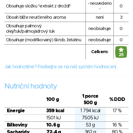
- neuvedeno
Obsahuje složku "extrakt z droždí"
0
-
Obsah blíže neurčeného aroma
není
3
Obsahuje palmový
neobsahuje
0
olej/tuk/palmojádrový tuk
Obsahuje (modifikovaný) škrob, želatinu
neobsahuje
0
Celkem:
25
Jak hodnotíme? Podívejte se na náš systém hodnocení.
Nutriční hodnoty
1 porce
100 g
% DDD
500 g
Energie
359 kcal
1 794 kcal
17 %
1501 kJ
7505 kJ
Bílkoviny
10.6 g
53 g
16 %
Sacharidy
72.4 g
362 g
80 %