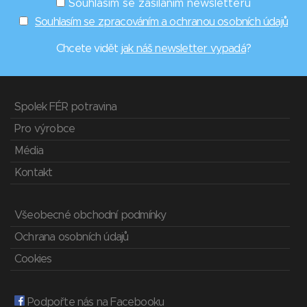
Souhlasím se zasíláním newsletterů
Souhlasím se zpracováním a ochranou osobních údajů
Chcete vidět
jak náš newsletter vypadá
?
Spolek FÉR potravina
Pro výrobce
Média
Kontakt
Všeobecné obchodní podmínky
Ochrana osobních údajů
Cookies
Podpořte nás na Facebooku