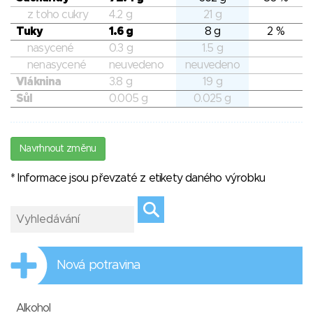
z toho cukry
4.2 g
21 g
Tuky
1.6 g
8 g
2 %
nasycené
0.3 g
1.5 g
nenasycené
neuvedeno
neuvedeno
Vláknina
3.8 g
19 g
Sůl
0.005 g
0.025 g
Navrhnout změnu
* Informace jsou převzaté z etikety daného výrobku
Nová potravina
Alkohol