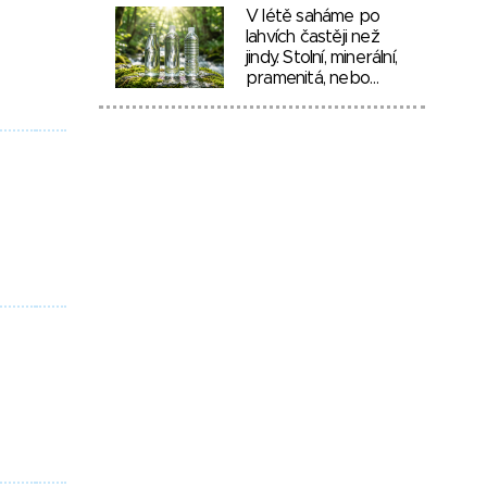
V létě saháme po
lahvích častěji než
jindy. Stolní, minerální,
pramenitá, nebo…