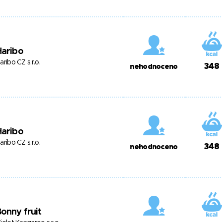
Haribo
aribo CZ s.r.o.
348
nehodnoceno
Haribo
aribo CZ s.r.o.
348
nehodnoceno
onny fruit