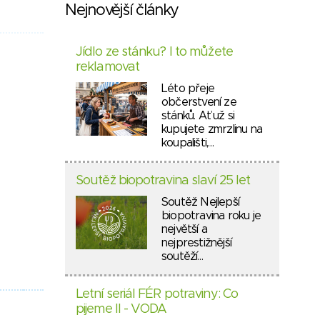
Nejnovější články
Jídlo ze stánku? I to můžete
reklamovat
Léto přeje
občerstvení ze
stánků. Ať už si
kupujete zmrzlinu na
koupališti,…
Soutěž biopotravina slaví 25 let
Soutěž Nejlepší
biopotravina roku je
největší a
nejprestižnější
soutěží…
Letní seriál FÉR potraviny: Co
pijeme II - VODA