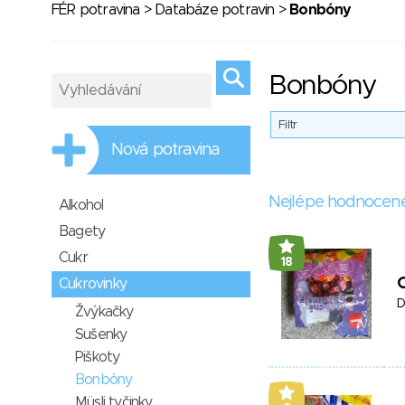
FÉR potravina
>
Databáze potravin
>
Bonbóny
Bonbóny
Filtr
Nová potravina
Nejlépe hodnocen
Alkohol
Bagety
Cukr
18
Cukrovinky
D
Žvýkačky
Sušenky
Piškoty
Bonbóny
Müsli tyčinky