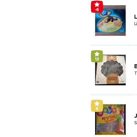
-6
L
13
B
T
6
J
S