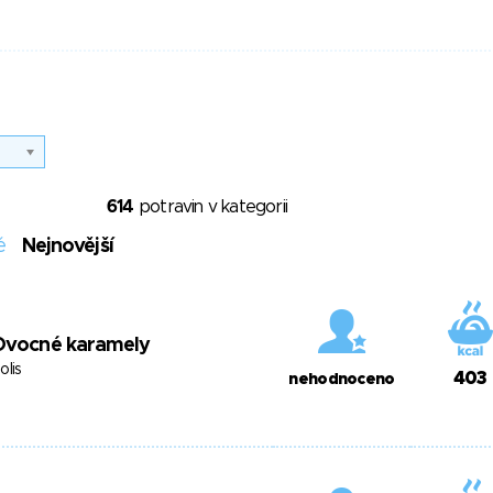
614
potravin v kategorii
é
Nejnovější
Ovocné karamely
olis
403
nehodnoceno