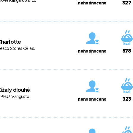
iolet Kangaroo s r.o.
327
nehodnoceno
harlotte
esco Stores ČR a.s.
578
nehodnoceno
ížaly dlouhé
.P.H.U. Vangusto
323
nehodnoceno