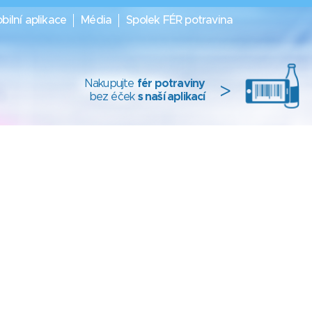
bilní aplikace
Média
Spolek FÉR potravina
Nakupujte
fér potraviny
>
bez éček
s naší aplikací