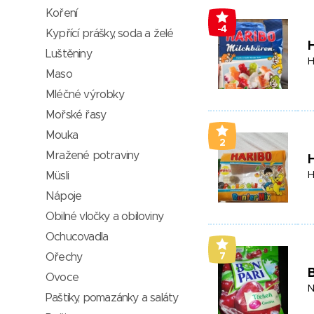
Koření
-4
Kypřící prášky, soda a želé
H
Luštěniny
H
Maso
Mléčné výrobky
Mořské řasy
Mouka
2
Mražené potraviny
H
Müsli
H
Nápoje
Obilné vločky a obiloviny
Ochucovadla
Ořechy
7
B
Ovoce
N
Paštiky, pomazánky a saláty