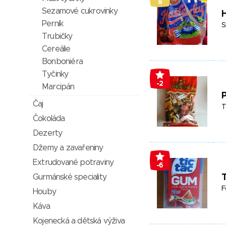
8
Sezamové cukrovinky
H
Perník
S
Trubičky
Cereálie
Bonboniéra
Tyčinky
-2
Marcipán
P
Čaj
T
Čokoláda
Dezerty
Džemy a zavařeniny
Extrudované potraviny
-6
Gurmánské speciality
T
F
Houby
Káva
Kojenecká a dětská výživa