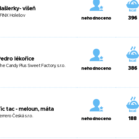
ašlerky- višeň
FINX Holešov
396
nehodnoceno
edro lékořice
he Candy Plus Sweet Factory, s.r.o.
386
nehodnoceno
ic tac - meloun, máta
errero Česká s.r.o.
188
nehodnoceno