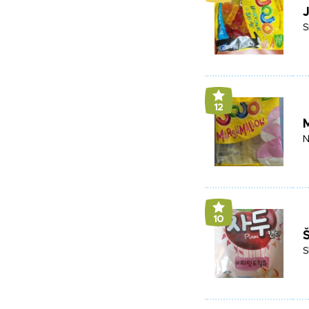
J
S
12
N
10
S