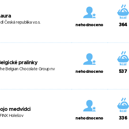
Laura
idl Česká republika v.o.s.
364
nehodnoceno
elgické pralinky
he Belgian Chocolate Group nv
537
nehodnoceno
ojo medvídci
FINX Holešov
336
nehodnoceno