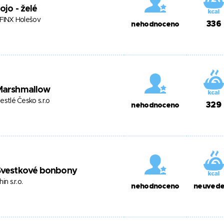
ojo - želé
FINX Holešov
336
nehodnoceno
Marshmallow
estlé Česko s.r.o
329
nehodnoceno
Švestkové bonbony
hin s.r.o.
nehodnoceno
neuved