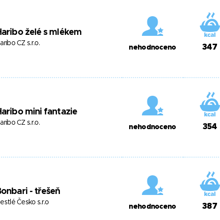
aribo želé s mlékem
aribo CZ s.r.o.
347
nehodnoceno
aribo mini fantazie
aribo CZ s.r.o.
354
nehodnoceno
onbari - třešeň
estlé Česko s.r.o
387
nehodnoceno