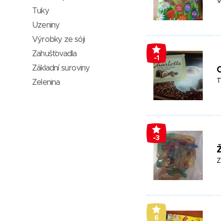
V
Tuky
Uzeniny
Výrobky ze sóji
Zahušťovadla
-1
Základní suroviny
C
T
Zelenina
-3
Ž
Z
6