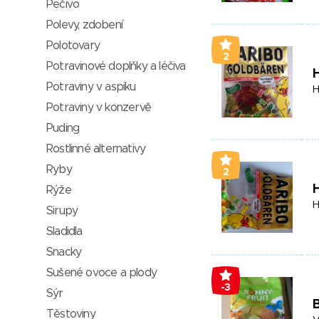
Pečivo
Polevy, zdobení
Polotovary
2
Potravinové doplňky a léčiva
Potraviny v aspiku
H
Potraviny v konzervě
Puding
Rostlinné alternativy
Ryby
2
Rýže
H
Sirupy
Sladidla
Snacky
Sušené ovoce a plody
-3
Sýr
B
Těstoviny