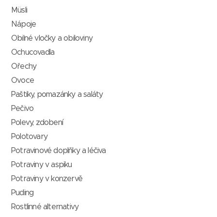
Müsli
Nápoje
Obilné vločky a obiloviny
Ochucovadla
Ořechy
Ovoce
Paštiky, pomazánky a saláty
Pečivo
Polevy, zdobení
Polotovary
Potravinové doplňky a léčiva
Potraviny v aspiku
Potraviny v konzervě
Puding
Rostlinné alternativy