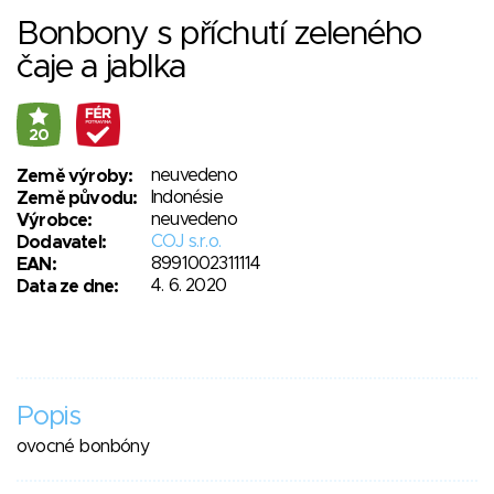
Bonbony s příchutí zeleného
čaje a jablka
20
neuvedeno
Země výroby:
Indonésie
Země původu:
neuvedeno
Výrobce:
COJ s.r.o.
Dodavatel:
8991002311114
EAN:
4. 6. 2020
Data ze dne:
Popis
ovocné bonbóny