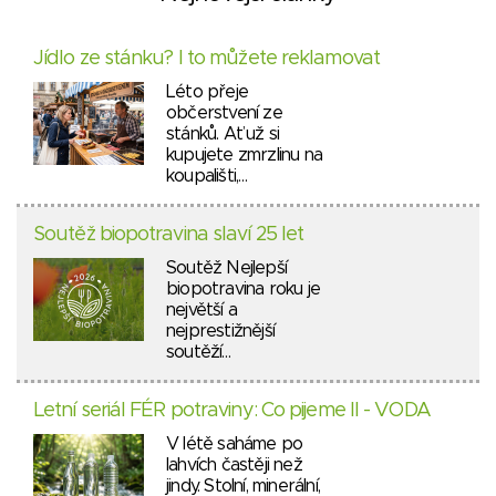
Jídlo ze stánku? I to můžete reklamovat
Léto přeje
občerstvení ze
stánků. Ať už si
kupujete zmrzlinu na
koupališti,…
Soutěž biopotravina slaví 25 let
Soutěž Nejlepší
biopotravina roku je
největší a
nejprestižnější
soutěží…
Letní seriál FÉR potraviny: Co pijeme II - VODA
V létě saháme po
lahvích častěji než
jindy. Stolní, minerální,