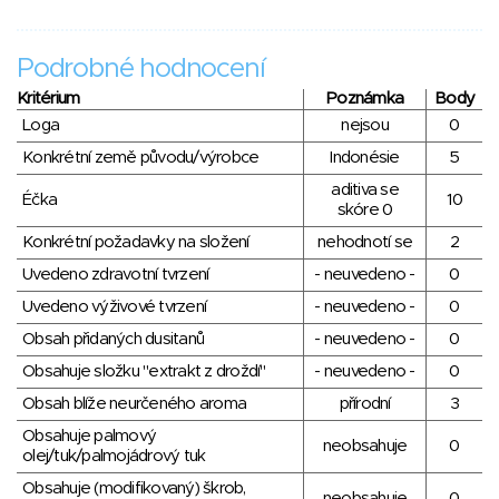
Podrobné hodnocení
Kritérium
Poznámka
Body
Loga
nejsou
0
Konkrétní země původu/výrobce
Indonésie
5
aditiva se
Éčka
10
skóre 0
Konkrétní požadavky na složení
nehodnotí se
2
Uvedeno zdravotní tvrzení
- neuvedeno -
0
Uvedeno výživové tvrzení
- neuvedeno -
0
Obsah přidaných dusitanů
- neuvedeno -
0
Obsahuje složku "extrakt z droždí"
- neuvedeno -
0
Obsah blíže neurčeného aroma
přírodní
3
Obsahuje palmový
neobsahuje
0
olej/tuk/palmojádrový tuk
Obsahuje (modifikovaný) škrob,
neobsahuje
0