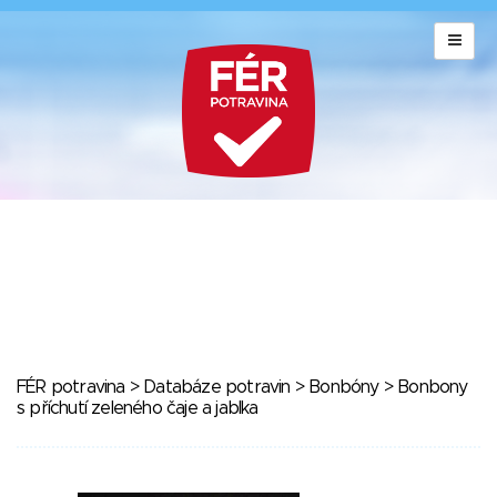
FÉR potravina
>
Databáze potravin
>
Bonbóny
> Bonbony
s příchutí zeleného čaje a jablka