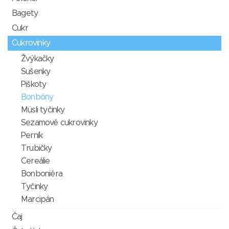
Bagety
Cukr
Cukrovinky
Žvýkačky
Sušenky
Piškoty
Bonbóny
Müsli tyčinky
Sezamové cukrovinky
Perník
Trubičky
Cereálie
Bonboniéra
Tyčinky
Marcipán
Čaj