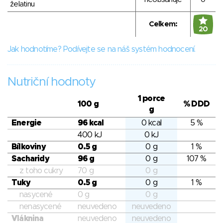
želatinu
Celkem:
20
Jak hodnotíme? Podívejte se na náš systém hodnocení.
Nutriční hodnoty
1 porce
100 g
% DDD
g
Energie
96 kcal
0 kcal
5 %
400 kJ
0 kJ
Bílkoviny
0.5 g
0 g
1 %
Sacharidy
96 g
0 g
107 %
z toho cukry
70 g
0 g
Tuky
0.5 g
0 g
1 %
nasycené
0 g
0 g
nenasycené
neuvedeno
neuvedeno
Vláknina
neuvedeno
neuvedeno