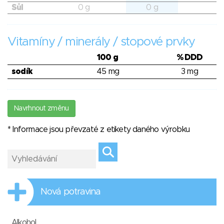
Sůl
0 g
0 g
Vitamíny / minerály / stopové prvky
100 g
% DDD
sodík
45 mg
3 mg
Navrhnout změnu
* Informace jsou převzaté z etikety daného výrobku
Nová potravina
Alkohol