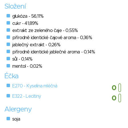
Složení
glukóza - 56,11%
cukr - 41,89%
extrakt ze zeleného čaje - 0,55%
přírodně identické čajové aroma - 0,36%
jablečný extrakt - 0,26%
přírodně identické jablečné aroma - 0,14%
sůl - 0,14%
mentol - 0,02%
Éčka
E270 - Kyselina mléčná
E322 - Lecitiny
Alergeny
soja