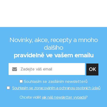
Novinky, akce, recepty a mnoho
dalšího
pravidelně ve vašem emailu
Souhlasím se zasíláním newsletterů
Souhlasím se zpracováním a ochranou osobních údajů
Chcete vidět
jak náš newsletter vypadá
?