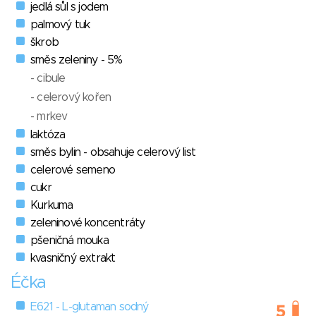
jedlá sůl s jodem
palmový tuk
škrob
směs zeleniny - 5%
- cibule
- celerový kořen
- mrkev
laktóza
směs bylin - obsahuje celerový list
celerové semeno
cukr
Kurkuma
zeleninové koncentráty
pšeničná mouka
kvasničný extrakt
Éčka
E621 - L-glutaman sodný