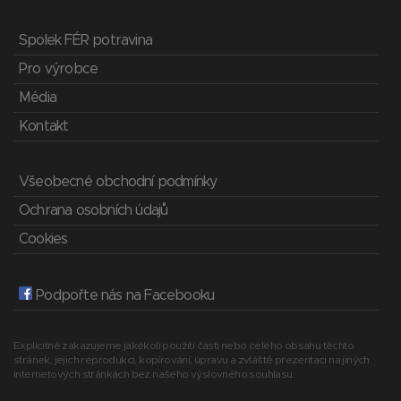
Spolek FÉR potravina
Pro výrobce
Média
Kontakt
Všeobecné obchodní podmínky
Ochrana osobních údajů
Cookies
Podpořte nás na Facebooku
Explicitně zakazujeme jakékoli použití části nebo celého obsahu těchto
stránek, jejich reprodukci, kopírování, úpravu a zvláště prezentaci na jiných
internetových stránkách bez našeho výslovného souhlasu.