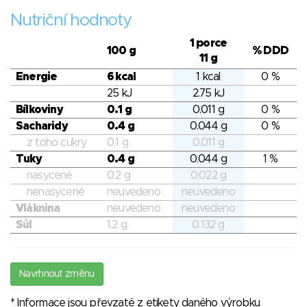
Nutriční hodnoty
1 porce
100 g
% DDD
11 g
Energie
6 kcal
1 kcal
0 %
25 kJ
2.75 kJ
Bílkoviny
0.1 g
0.011 g
0 %
Sacharidy
0.4 g
0.044 g
0 %
z toho cukry
0.1 g
0.011 g
Tuky
0.4 g
0.044 g
1 %
nasycené
0.2 g
0.022 g
nenasycené
neuvedeno
neuvedeno
Vláknina
neuvedeno
neuvedeno
Sůl
1.2 g
0.132 g
Navrhnout změnu
* Informace jsou převzaté z etikety daného výrobku