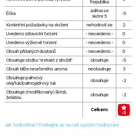
Republika
aditiva se
Éčka
-5
skóre 5
Konkrétní požadavky na složení
nehodnotí se
2
Uvedeno zdravotní tvrzení
- neuvedeno -
0
Uvedeno výživové tvrzení
- neuvedeno -
0
Obsah přidaných dusitanů
- neuvedeno -
0
Obsahuje složku "extrakt z droždí"
obsahuje
-5
Obsah blíže neurčeného aroma
neobsahuje
3
Obsahuje palmový
obsahuje
-2
olej/tuk/palmojádrový tuk
Obsahuje (modifikovaný) škrob,
obsahuje
-2
želatinu
Celkem:
-3
Jak hodnotíme? Podívejte se na náš systém hodnocení.