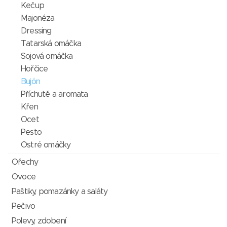
Kečup
Majonéza
Dressing
Tatarská omáčka
Sojová omáčka
Hořčice
Bujón
Příchutě a aromata
Křen
Ocet
Pesto
Ostré omáčky
Ořechy
Ovoce
Paštiky, pomazánky a saláty
Pečivo
Polevy, zdobení