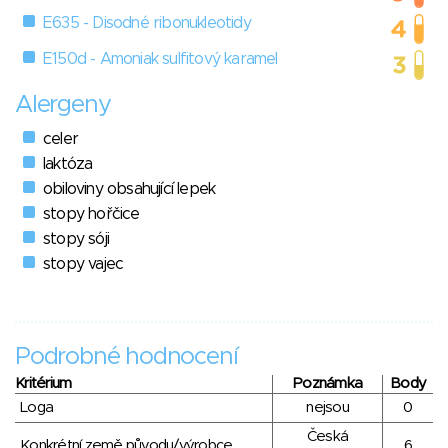
E635 - Disodné ribonukleotidy
E150d - Amoniak sulfitový karamel
Alergeny
celer
laktóza
obiloviny obsahující lepek
stopy hořčice
stopy sóji
stopy vajec
Podrobné hodnocení
Kritérium
Poznámka
Body
Loga
nejsou
0
Česká
Konkrétní země původu/výrobce
6