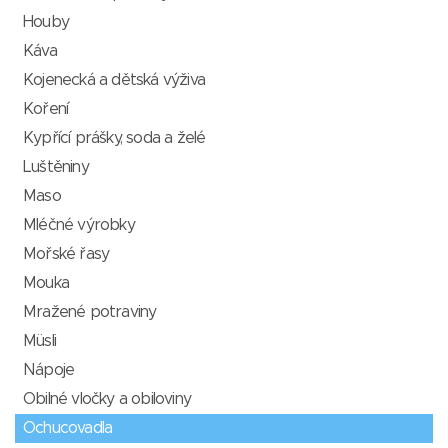
Houby
Káva
Kojenecká a dětská výživa
Koření
Kypřící prášky, soda a želé
Luštěniny
Maso
Mléčné výrobky
Mořské řasy
Mouka
Mražené potraviny
Müsli
Nápoje
Obilné vločky a obiloviny
Ochucovadla