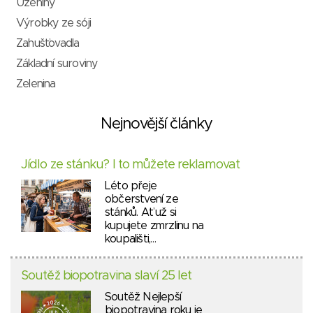
Uzeniny
Výrobky ze sóji
Zahušťovadla
Základní suroviny
Zelenina
Nejnovější články
Jídlo ze stánku? I to můžete reklamovat
Léto přeje
občerstvení ze
stánků. Ať už si
kupujete zmrzlinu na
koupališti,…
Soutěž biopotravina slaví 25 let
Soutěž Nejlepší
biopotravina roku je