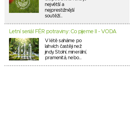
největší a
nejprestižnější
soutěží…
Letní seriál FÉR potraviny: Co pijeme II - VODA
V létě saháme po
lahvích častěji než
jindy. Stolní, minerální,
pramenitá, nebo…