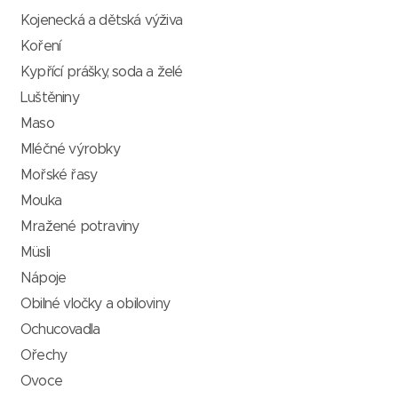
Kojenecká a dětská výživa
Koření
Kypřící prášky, soda a želé
Luštěniny
Maso
Mléčné výrobky
Mořské řasy
Mouka
Mražené potraviny
Müsli
Nápoje
Obilné vločky a obiloviny
Ochucovadla
Ořechy
Ovoce