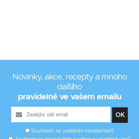
Novinky, akce, recepty a mnoho
dalšího
pravidelně ve vašem emailu
Souhlasím se zasíláním newsletterů