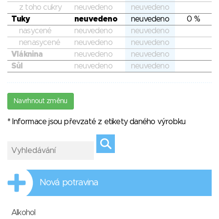
z toho cukry
neuvedeno
neuvedeno
Tuky
neuvedeno
neuvedeno
0 %
nasycené
neuvedeno
neuvedeno
nenasycené
neuvedeno
neuvedeno
Vláknina
neuvedeno
neuvedeno
Sůl
neuvedeno
neuvedeno
Navrhnout změnu
* Informace jsou převzaté z etikety daného výrobku
Nová potravina
Alkohol