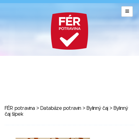
FÉR potravina
>
Databáze potravin
>
Bylinný čaj
> Bylinný
čaj šípek