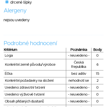
drcené šípky
Alergeny
nejsou uvedeny
Podrobné hodnocení
Kritérium
Poznámka
Body
Loga
- neuvedeno -
0
Česká
Konkrétní země původu/výrobce
6
Republika
Éčka
bez aditiv
15
Konkrétní požadavky na složení
nehodnotí se
2
Uvedeno zdravotní tvrzení
- neuvedeno -
0
Uvedeno výživové tvrzení
- neuvedeno -
0
Obsah přidaných dusitanů
- neuvedeno -
0