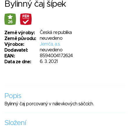
Bylinný čaj šípek
26
Česká republika
Země výroby:
neuvedeno
Země původu:
Jemča, a.s.
Výrobce:
neuvedeno
Dodavatel:
8594004172624
EAN:
6. 3. 2021
Data ze dne:
Popis
Bylinný čaj porcovaný v nálevkových sáčcích.
Složení