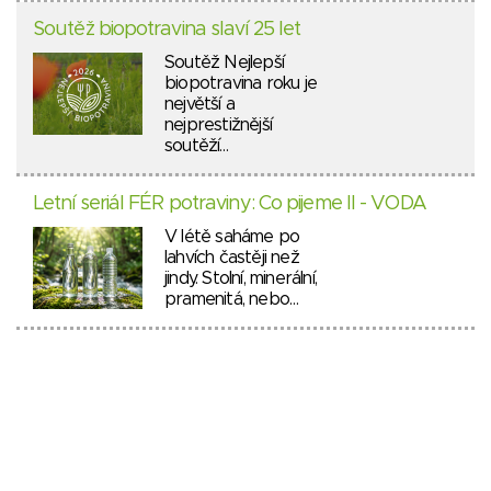
Soutěž biopotravina slaví 25 let
Soutěž Nejlepší
biopotravina roku je
největší a
nejprestižnější
soutěží…
Letní seriál FÉR potraviny: Co pijeme II - VODA
V létě saháme po
lahvích častěji než
jindy. Stolní, minerální,
pramenitá, nebo…