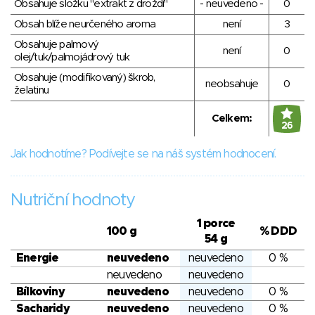
Obsahuje složku "extrakt z droždí"
- neuvedeno -
0
Obsah blíže neurčeného aroma
není
3
Obsahuje palmový
není
0
olej/tuk/palmojádrový tuk
Obsahuje (modifikovaný) škrob,
neobsahuje
0
želatinu
Celkem:
26
Jak hodnotíme? Podívejte se na náš systém hodnocení.
Nutriční hodnoty
1 porce
100 g
% DDD
54 g
Energie
neuvedeno
neuvedeno
0 %
neuvedeno
neuvedeno
Bílkoviny
neuvedeno
neuvedeno
0 %
Sacharidy
neuvedeno
neuvedeno
0 %