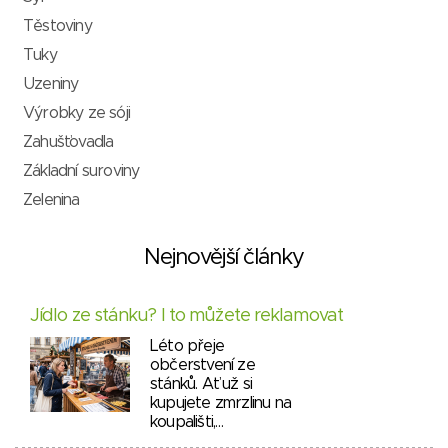
Těstoviny
Tuky
Uzeniny
Výrobky ze sóji
Zahušťovadla
Základní suroviny
Zelenina
Nejnovější články
Jídlo ze stánku? I to můžete reklamovat
Léto přeje
občerstvení ze
stánků. Ať už si
kupujete zmrzlinu na
koupališti,…