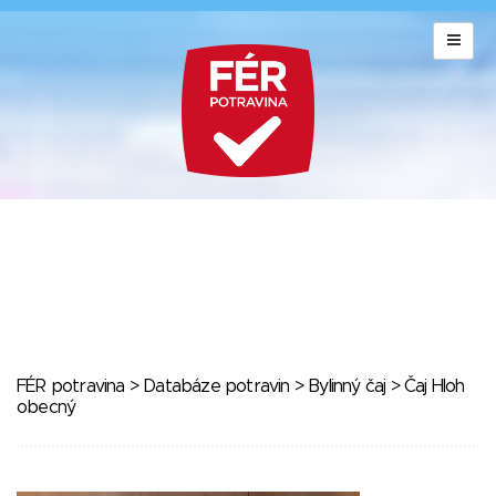
FÉR potravina
>
Databáze potravin
>
Bylinný čaj
> Čaj Hloh
obecný