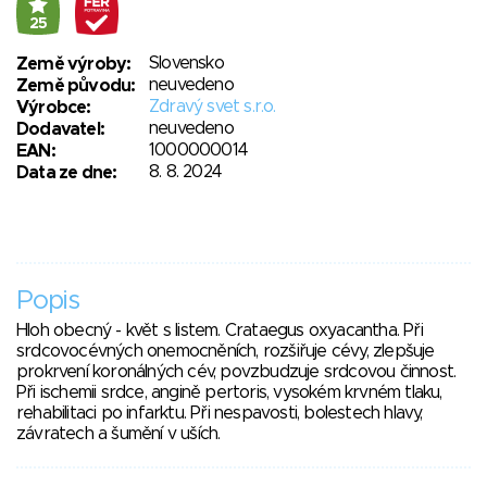
25
Slovensko
Země výroby:
neuvedeno
Země původu:
Zdravý svet s.r.o.
Výrobce:
neuvedeno
Dodavatel:
1000000014
EAN:
8. 8. 2024
Data ze dne:
Popis
Hloh obecný - květ s listem. Crataegus oxyacantha. Při
srdcovocévných onemocněních, rozšiřuje cévy, zlepšuje
prokrvení koronálných cév, povzbudzuje srdcovou činnost.
Při ischemii srdce, angině pertoris, vysokém krvném tlaku,
rehabilitaci po infarktu. Při nespavosti, bolestech hlavy,
závratech a šumění v uších.