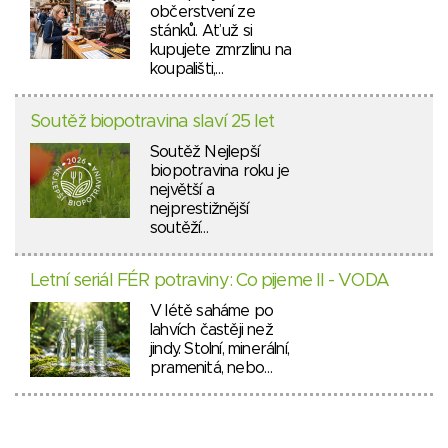
občerstvení ze
stánků. Ať už si
kupujete zmrzlinu na
koupališti,…
Soutěž biopotravina slaví 25 let
Soutěž Nejlepší
biopotravina roku je
největší a
nejprestižnější
soutěží…
Letní seriál FÉR potraviny: Co pijeme II - VODA
V létě saháme po
lahvích častěji než
jindy. Stolní, minerální,
pramenitá, nebo…