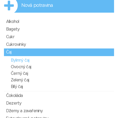
Nová potravina
Alkohol
Bagety
Cukr
Cukrovinky
Čaj
Bylinný čaj
Ovocný čaj
Černý čaj
Zelený čaj
Bílý čaj
Čokoláda
Dezerty
Džemy a zavařeniny