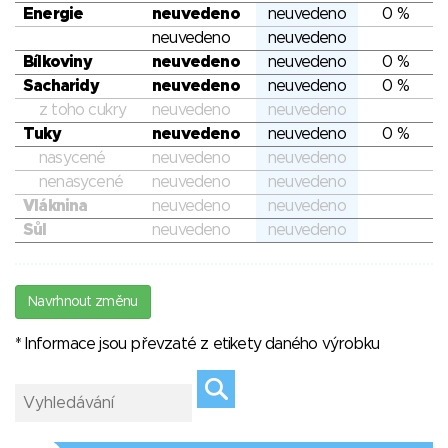
Energie
neuvedeno
neuvedeno
0 %
neuvedeno
neuvedeno
Bílkoviny
neuvedeno
neuvedeno
0 %
Sacharidy
neuvedeno
neuvedeno
0 %
z toho cukry
neuvedeno
neuvedeno
Tuky
neuvedeno
neuvedeno
0 %
nasycené
neuvedeno
neuvedeno
nenasycené
neuvedeno
neuvedeno
Vláknina
neuvedeno
neuvedeno
Sůl
neuvedeno
neuvedeno
Navrhnout změnu
* Informace jsou převzaté z etikety daného výrobku