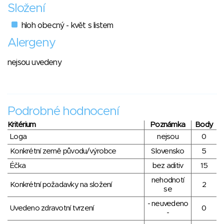
Složení
hloh obecný - květ s listem
Alergeny
nejsou uvedeny
Podrobné hodnocení
Kritérium
Poznámka
Body
Loga
nejsou
0
Konkrétní země původu/výrobce
Slovensko
5
Éčka
bez aditiv
15
nehodnotí
Konkrétní požadavky na složení
2
se
- neuvedeno
Uvedeno zdravotní tvrzení
0
-