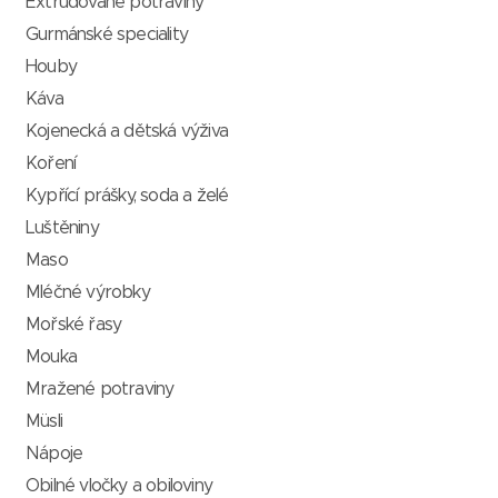
Extrudované potraviny
Gurmánské speciality
Houby
Káva
Kojenecká a dětská výživa
Koření
Kypřící prášky, soda a želé
Luštěniny
Maso
Mléčné výrobky
Mořské řasy
Mouka
Mražené potraviny
Müsli
Nápoje
Obilné vločky a obiloviny