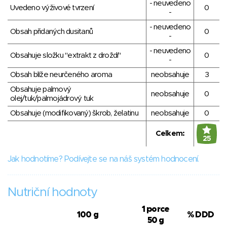
- neuvedeno
Uvedeno výživové tvrzení
0
-
- neuvedeno
Obsah přidaných dusitanů
0
-
- neuvedeno
Obsahuje složku "extrakt z droždí"
0
-
Obsah blíže neurčeného aroma
neobsahuje
3
Obsahuje palmový
neobsahuje
0
olej/tuk/palmojádrový tuk
Obsahuje (modifikovaný) škrob, želatinu
neobsahuje
0
Celkem:
25
Jak hodnotíme? Podívejte se na náš systém hodnocení.
Nutriční hodnoty
1 porce
100 g
% DDD
50 g