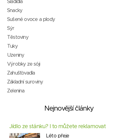
Sladidla
Snacky
Sušené ovoce a plody
Sýr
Těstoviny
Tuky
Uzeniny
Výrobky ze sóji
Zahušťovadla
Základní suroviny
Zelenina
Nejnovější články
Jídlo ze stánku? I to můžete reklamovat
Léto přeje