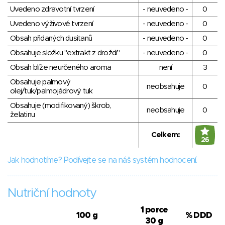
Uvedeno zdravotní tvrzení
- neuvedeno -
0
Uvedeno výživové tvrzení
- neuvedeno -
0
Obsah přidaných dusitanů
- neuvedeno -
0
Obsahuje složku "extrakt z droždí"
- neuvedeno -
0
Obsah blíže neurčeného aroma
není
3
Obsahuje palmový
neobsahuje
0
olej/tuk/palmojádrový tuk
Obsahuje (modifikovaný) škrob,
neobsahuje
0
želatinu
Celkem:
26
Jak hodnotíme? Podívejte se na náš systém hodnocení.
Nutriční hodnoty
1 porce
100 g
% DDD
30 g