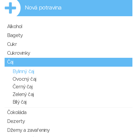
Nová potravina
Alkohol
Bagety
Cukr
Cukrovinky
Čaj
Bylinný čaj
Ovocný čaj
Černý čaj
Zelený čaj
Bílý čaj
Čokoláda
Dezerty
Džemy a zavařeniny