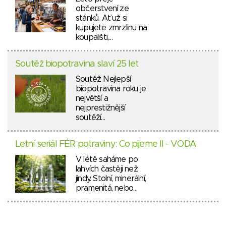
občerstvení ze
stánků. Ať už si
kupujete zmrzlinu na
koupališti,…
Soutěž biopotravina slaví 25 let
Soutěž Nejlepší
biopotravina roku je
největší a
nejprestižnější
soutěží…
Letní seriál FÉR potraviny: Co pijeme II - VODA
V létě saháme po
lahvích častěji než
jindy. Stolní, minerální,
pramenitá, nebo…