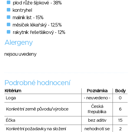
plod růže šípkové - 38%
kontryhel
maliník list - 15%
měsíček lékařský - 12,5%
rakytník řešetlákový - 12%
Alergeny
nejsou uvedeny
Podrobné hodnocení
Kritérium
Poznámka
Body
Loga
- neuvedeno -
0
Česká
Konkrétní země původu/výrobce
6
Republika
Éčka
bez aditiv
15
Konkrétní požadavky na složení
nehodnotí se
2