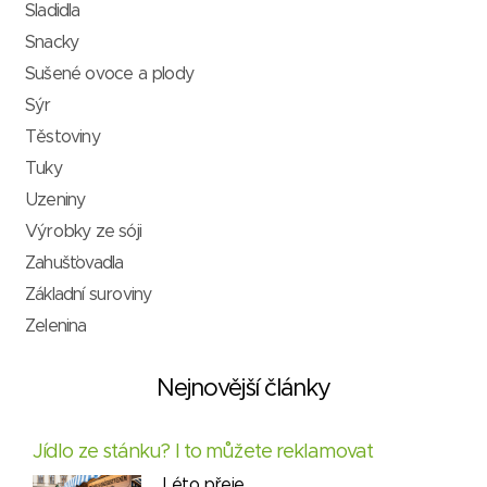
Sladidla
Snacky
Sušené ovoce a plody
Sýr
Těstoviny
Tuky
Uzeniny
Výrobky ze sóji
Zahušťovadla
Základní suroviny
Zelenina
Nejnovější články
Jídlo ze stánku? I to můžete reklamovat
Léto přeje