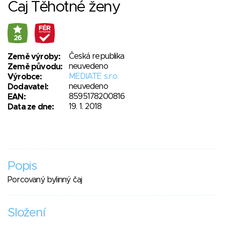
Čaj Těhotné ženy
26
Česká republika
Země výroby:
neuvedeno
Země původu:
MEDIATE s.r.o.
Výrobce:
neuvedeno
Dodavatel:
8595178200816
EAN:
19. 1. 2018
Data ze dne:
Popis
Porcovaný bylinný čaj
Složení