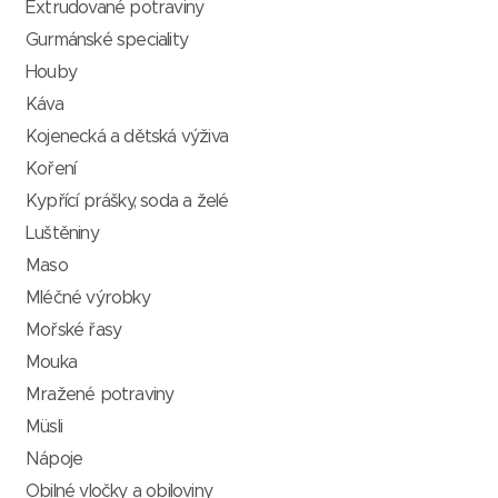
Extrudované potraviny
Gurmánské speciality
Houby
Káva
Kojenecká a dětská výživa
Koření
Kypřící prášky, soda a želé
Luštěniny
Maso
Mléčné výrobky
Mořské řasy
Mouka
Mražené potraviny
Müsli
Nápoje
Obilné vločky a obiloviny