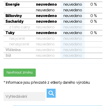
Energie
neuvedeno
neuvedeno
0 %
neuvedeno
neuvedeno
Bílkoviny
neuvedeno
neuvedeno
0 %
Sacharidy
neuvedeno
neuvedeno
0 %
z toho cukry
neuvedeno
neuvedeno
Tuky
neuvedeno
neuvedeno
0 %
nasycené
neuvedeno
neuvedeno
nenasycené
neuvedeno
neuvedeno
Vláknina
neuvedeno
neuvedeno
Sůl
neuvedeno
neuvedeno
Navrhnout změnu
* Informace jsou převzaté z etikety daného výrobku