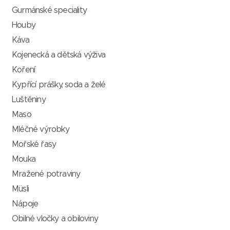
Gurmánské speciality
Houby
Káva
Kojenecká a dětská výživa
Koření
Kypřící prášky, soda a želé
Luštěniny
Maso
Mléčné výrobky
Mořské řasy
Mouka
Mražené potraviny
Müsli
Nápoje
Obilné vločky a obiloviny