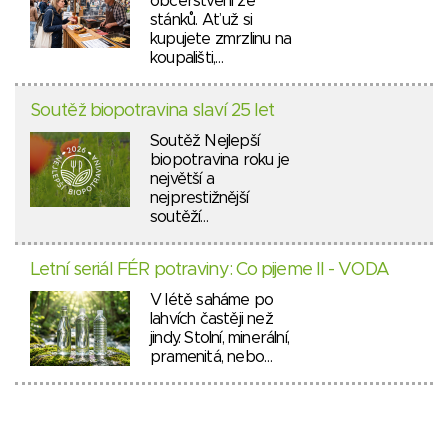
občerstvení ze
stánků. Ať už si
kupujete zmrzlinu na
koupališti,…
Soutěž biopotravina slaví 25 let
Soutěž Nejlepší
biopotravina roku je
největší a
nejprestižnější
soutěží…
Letní seriál FÉR potraviny: Co pijeme II - VODA
V létě saháme po
lahvích častěji než
jindy. Stolní, minerální,
pramenitá, nebo…