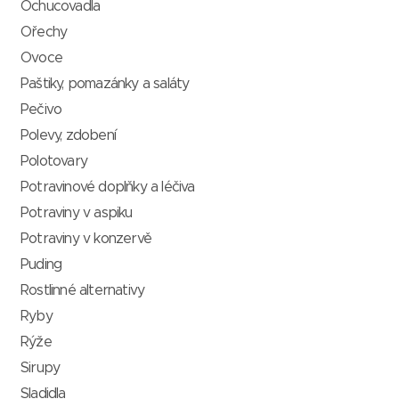
Ochucovadla
Ořechy
Ovoce
Paštiky, pomazánky a saláty
Pečivo
Polevy, zdobení
Polotovary
Potravinové doplňky a léčiva
Potraviny v aspiku
Potraviny v konzervě
Puding
Rostlinné alternativy
Ryby
Rýže
Sirupy
Sladidla