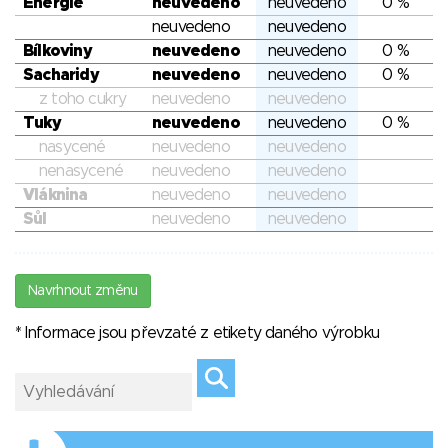
Energie
neuvedeno
neuvedeno
0 %
neuvedeno
neuvedeno
Bílkoviny
neuvedeno
neuvedeno
0 %
Sacharidy
neuvedeno
neuvedeno
0 %
z toho cukry
neuvedeno
neuvedeno
Tuky
neuvedeno
neuvedeno
0 %
nasycené
neuvedeno
neuvedeno
nenasycené
neuvedeno
neuvedeno
Vláknina
neuvedeno
neuvedeno
Sůl
neuvedeno
neuvedeno
Navrhnout změnu
* Informace jsou převzaté z etikety daného výrobku