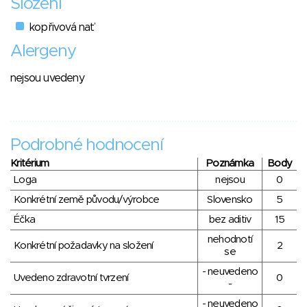
Složení
kopřivová nať
Alergeny
nejsou uvedeny
Podrobné hodnocení
Kritérium
Poznámka
Body
Loga
nejsou
0
Konkrétní země původu/výrobce
Slovensko
5
Éčka
bez aditiv
15
nehodnotí
Konkrétní požadavky na složení
2
se
- neuvedeno
Uvedeno zdravotní tvrzení
0
-
- neuvedeno