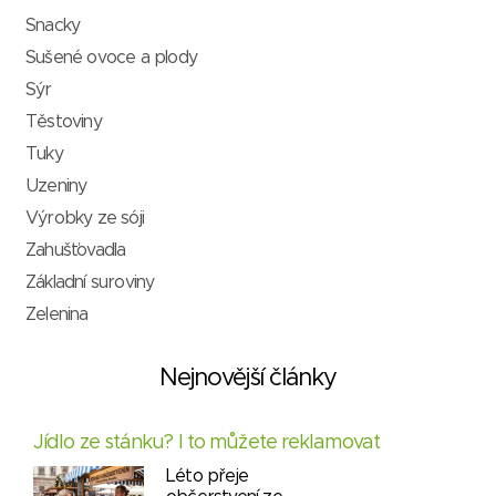
Snacky
Sušené ovoce a plody
Sýr
Těstoviny
Tuky
Uzeniny
Výrobky ze sóji
Zahušťovadla
Základní suroviny
Zelenina
Nejnovější články
Jídlo ze stánku? I to můžete reklamovat
Léto přeje