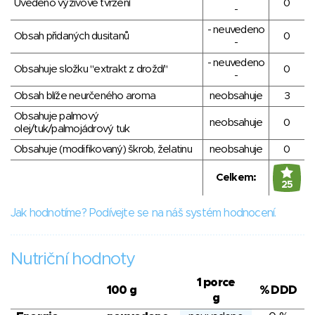
Uvedeno výživové tvrzení
0
-
- neuvedeno
Obsah přidaných dusitanů
0
-
- neuvedeno
Obsahuje složku "extrakt z droždí"
0
-
Obsah blíže neurčeného aroma
neobsahuje
3
Obsahuje palmový
neobsahuje
0
olej/tuk/palmojádrový tuk
Obsahuje (modifikovaný) škrob, želatinu
neobsahuje
0
Celkem:
25
Jak hodnotíme? Podívejte se na náš systém hodnocení.
Nutriční hodnoty
1 porce
100 g
% DDD
g