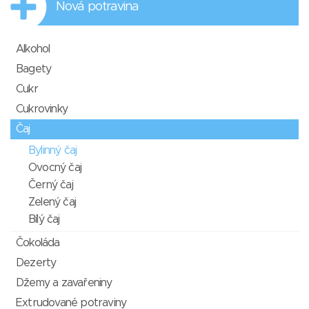
Nová potravina
Alkohol
Bagety
Cukr
Cukrovinky
Čaj
Bylinný čaj
Ovocný čaj
Černý čaj
Zelený čaj
Bílý čaj
Čokoláda
Dezerty
Džemy a zavařeniny
Extrudované potraviny