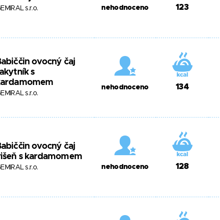
123
nehodnoceno
EMIRAL s.r.o.
abiččin ovocný čaj
akytník s
kardamomem
134
nehodnoceno
EMIRAL s.r.o.
abiččin ovocný čaj
višeň s kardamomem
128
nehodnoceno
EMIRAL s.r.o.