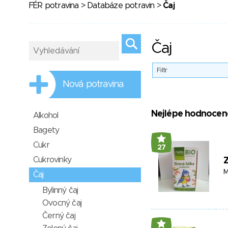
FÉR potravina
>
Databáze potravin
>
Čaj
Čaj
Filtr
Nová potravina
Nejlépe hodnocen
Alkohol
Bagety
Cukr
27
Cukrovinky
Z
M
Čaj
Bylinný čaj
Ovocný čaj
Černý čaj