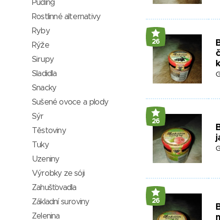
Puding
Rostlinné alternativy
Ryby
26
B
Rýže
č
Sirupy
Sladidla
G
Snacky
Sušené ovoce a plody
Sýr
26
B
Těstoviny
j
Tuky
G
Uzeniny
Výrobky ze sóji
Zahušťovadla
26
Základní suroviny
B
Zelenina