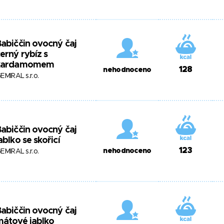
abiččin ovocný čaj
erný rybíz s
kardamomem
128
nehodnoceno
EMIRAL s.r.o.
abiččin ovocný čaj
ablko se skořicí
123
nehodnoceno
EMIRAL s.r.o.
abiččin ovocný čaj
mátové jablko