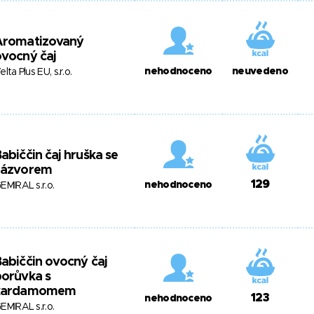
Aromatizovaný
vocný čaj
nehodnoceno
neuvedeno
elta Plus EU, s.r.o.
abiččin čaj hruška se
zázvorem
129
nehodnoceno
EMIRAL s.r.o.
abiččin ovocný čaj
orůvka s
kardamomem
123
nehodnoceno
EMIRAL s.r.o.