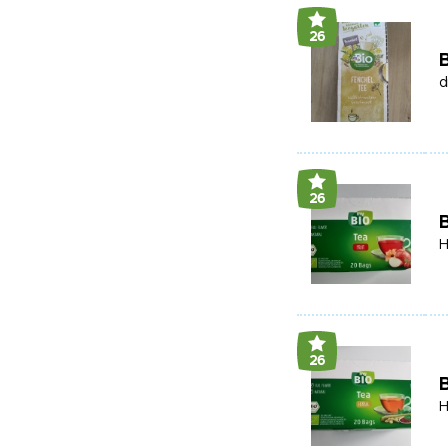
26
B
d
26
B
H
26
B
H