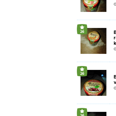
G
26
B
r
G
26
B
G
26