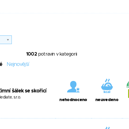
1002
potravin v kategorii
é
Nejnovější
imní šálek se skořicí
ediate, s.r.o.
nehodnoceno
neuvedeno