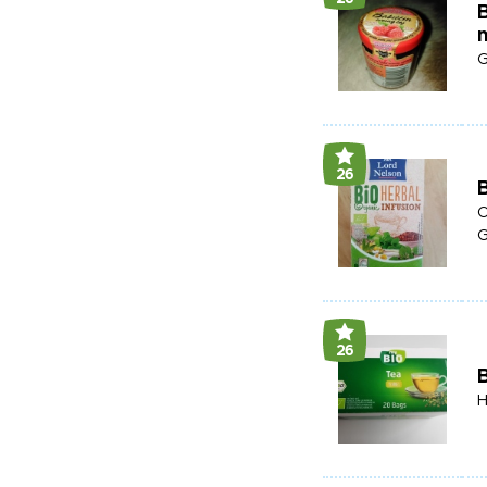
B
m
G
26
B
O
G
26
B
H