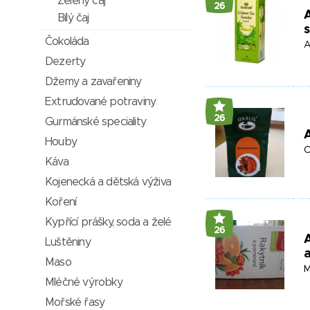
Zelený čaj
26
A
Bílý čaj
Čokoláda
A
Dezerty
Džemy a zavařeniny
Extrudované potraviny
26
Gurmánské speciality
Houby
O
Káva
Kojenecká a dětská výživa
Koření
Kypřící prášky, soda a želé
26
A
Luštěniny
Maso
M
Mléčné výrobky
Mořské řasy