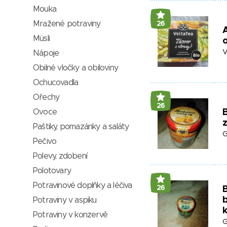
Mouka
Mražené potraviny
26
Müsli
o
V
Nápoje
Obilné vločky a obiloviny
Ochucovadla
Ořechy
26
Ovoce
B
Paštiky, pomazánky a saláty
G
Pečivo
Polevy, zdobení
Polotovary
Potravinové doplňky a léčiva
26
B
b
Potraviny v aspiku
Potraviny v konzervě
G