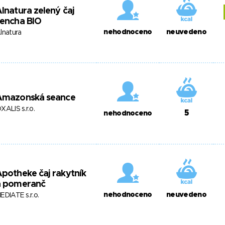
lnatura zelený čaj
sencha BIO
nehodnoceno
neuvedeno
lnatura
Amazonská seance
XALIS s.r.o.
5
nehodnoceno
potheke čaj rakytník
a pomeranč
nehodnoceno
neuvedeno
EDIATE s.r.o.