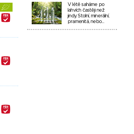
V létě saháme po
lahvích častěji než
jindy. Stolní, minerální,
pramenitá, nebo…