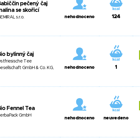
abiččin pečený čaj
alina se skořicí
124
nehodnoceno
EMIRAL s.r.o.
io bylinný čaj
stfriesische Tee
1
nehodnoceno
esellschaft GmbH & Co. KG,
io Fennel Tea
erbaPack GmbH
nehodnoceno
neuvedeno