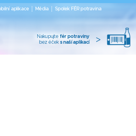
bilní aplikace
Média
Spolek FÉR potravina
Nakupujte
fér potraviny
>
bez éček
s naší aplikací