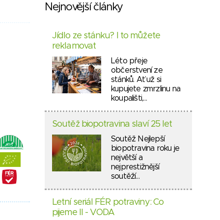
Nejnovější články
Jídlo ze stánku? I to můžete
reklamovat
Léto přeje
občerstvení ze
stánků. Ať už si
kupujete zmrzlinu na
koupališti,…
Soutěž biopotravina slaví 25 let
Soutěž Nejlepší
biopotravina roku je
největší a
nejprestižnější
soutěží…
Letní seriál FÉR potraviny: Co
pijeme II - VODA