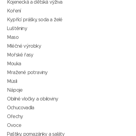
Kojenecká a dětská výživa
Koření
Kypřící prášky, soda a želé
Luštěniny
Maso
Mléčné výrobky
Mořské řasy
Mouka
Mražené potraviny
Müsli
Nápoje
Obilné vločky a obiloviny
Ochucovadla
Ořechy
Ovoce
Paštiky, pomazánky a saláty