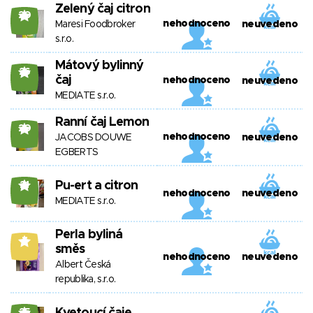
Zelený čaj citron
20
nehodnoceno
Maresi Foodbroker
neuvedeno
s.r.o.
Mátový bylinný
26
čaj
nehodnoceno
neuvedeno
MEDIATE s.r.o.
Ranní čaj Lemon
20
nehodnoceno
JACOBS DOUWE
neuvedeno
EGBERTS
Pu-ert a citron
21
nehodnoceno
neuvedeno
MEDIATE s.r.o.
Perla byliná
7
směs
nehodnoceno
neuvedeno
Albert Česká
republika, s.r.o.
25