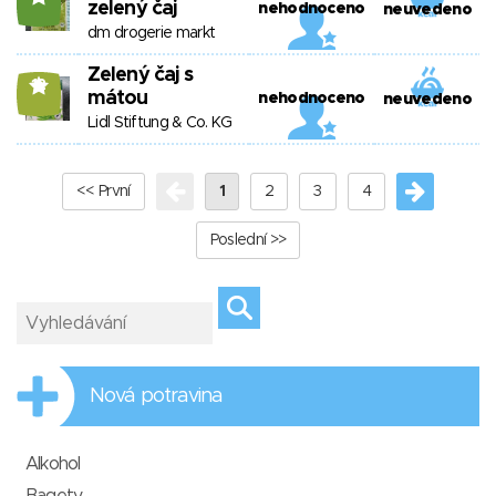
zelený čaj
nehodnoceno
neuvedeno
dm drogerie markt
Zelený čaj s
12
mátou
nehodnoceno
neuvedeno
Lidl Stiftung & Co. KG
<< První
1
2
3
4
Poslední >>
Nová potravina
Alkohol