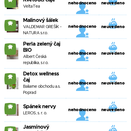
Kvetoucí čaje
nehodnoceno
neuvedeno
VeltaTea
Malinový šálek
26
nehodnoceno
VALDEMAR GREŠÍK -
neuvedeno
NATURA s.r.o.
Perla zelený čaj
21
BIO
nehodnoceno
neuvedeno
Albert Česká
republika, s.r.o.
Detox wellness
17
čaj
nehodnoceno
neuvedeno
Baliarne obchodu a.s.
Poprad
Spánek nervy
26
nehodnoceno
neuvedeno
LEROS, s. r. o.
Jasmínový
20