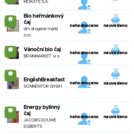
MOKATE S.A.
Bio heřmánkový
21
čaj
nehodnoceno
neuvedeno
dm drogerie markt
s.r.o.
Vánoční bio čaj
25
nehodnoceno
neuvedeno
BRAINMARKET s.r.o.
23
EnglishBreakfast
nehodnoceno
neuvedeno
SONNENTOR GmbH
Energy bylinný
20
čaj
nehodnoceno
neuvedeno
JACOBS DOUWE
EGBERTS