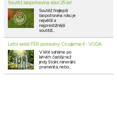
Soutěž biopotravina slaví 25 let
Soutěž Nejlepší
biopotravina roku je
největší a
nejprestižnější
soutěží…
Letní seriál FÉR potraviny: Co pijeme II - VODA
V létě saháme po
lahvích častěji než
jindy. Stolní, minerální,
pramenitá, nebo…