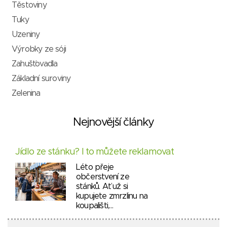
Těstoviny
Tuky
Uzeniny
Výrobky ze sóji
Zahušťovadla
Základní suroviny
Zelenina
Nejnovější články
Jídlo ze stánku? I to můžete reklamovat
Léto přeje
občerstvení ze
stánků. Ať už si
kupujete zmrzlinu na
koupališti,…