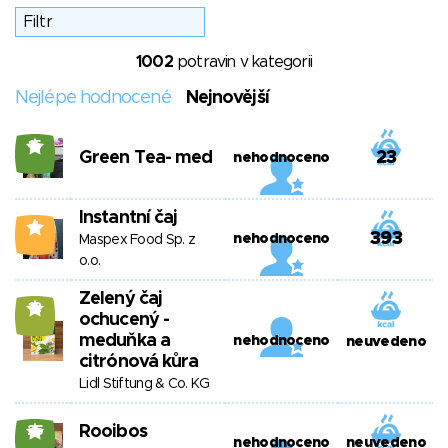
1002
potravin v kategorii
Nejlépe hodnocené
Nejnovější
15
Green Tea- med
23
nehodnoceno
Instantní čaj
4
393
nehodnoceno
Maspex Food Sp. z
o.o.
Zelený čaj
12
ochucený -
meduňka a
nehodnoceno
neuvedeno
citrónová kůra
Lidl Stiftung & Co. KG
Rooibos
25
nehodnoceno
neuvedeno