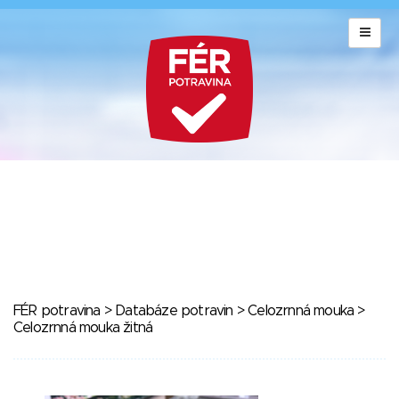
FÉR potravina
>
Databáze potravin
>
Celozrnná mouka
>
Celozrnná mouka žitná