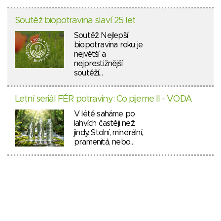
Soutěž biopotravina slaví 25 let
Soutěž Nejlepší
biopotravina roku je
největší a
nejprestižnější
soutěží…
Letní seriál FÉR potraviny: Co pijeme II - VODA
V létě saháme po
lahvích častěji než
jindy. Stolní, minerální,
pramenitá, nebo…