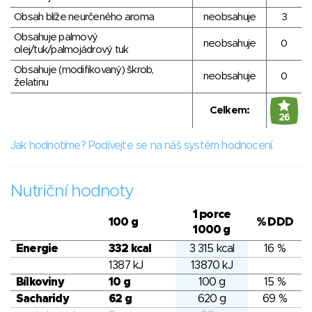
Obsah blíže neurčeného aroma
neobsahuje
3
Obsahuje palmový
neobsahuje
0
olej/tuk/palmojádrový tuk
Obsahuje (modifikovaný) škrob,
neobsahuje
0
želatinu
Celkem:
26
Jak hodnotíme? Podívejte se na náš systém hodnocení.
Nutriční hodnoty
1 porce
100 g
% DDD
1000 g
Energie
332 kcal
3 315 kcal
16 %
1387 kJ
13870 kJ
Bílkoviny
10 g
100 g
15 %
Sacharidy
62 g
620 g
69 %