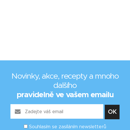
Novinky, akce, recepty a mnoho
dalšího
pravidelně ve vašem emailu
Souhlasím se zasíláním newsletterů