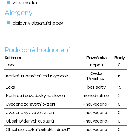
žitná mouka
Alergeny
obiloviny obsahující lepek
Podrobné hodnocení
Kritérium
Poznámka
Body
Loga
nejsou
0
Česká
Konkrétní země původu/výrobce
6
Republika
Éčka
bez aditiv
15
Konkrétní požadavky na složení
nehodnotí se
2
Uvedeno zdravotní tvrzení
- neuvedeno -
0
Uvedeno výživové tvrzení
- neuvedeno -
0
Obsah přidaných dusitanů
- neuvedeno -
0
Obsahuje složku "extrakt z droždí"
- neuvedeno -
0