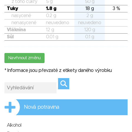
z toho cukry
5 g
50 g
Tuky
1.8 g
18 g
3 %
nasycené
0.2 g
2 g
nenasycené
neuvedeno
neuvedeno
Vláknina
12 g
120 g
Sůl
0.01 g
0.1 g
Navrhnout změnu
* Informace jsou převzaté z etikety daného výrobku
Nová potravina
Alkohol