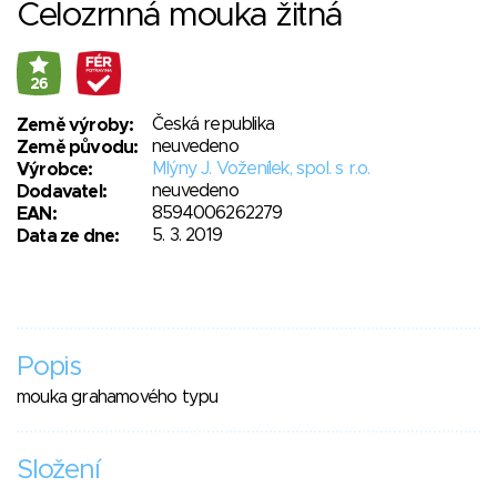
Celozrnná mouka žitná
26
Česká republika
Země výroby:
neuvedeno
Země původu:
Mlýny J. Voženílek, spol. s r.o.
Výrobce:
neuvedeno
Dodavatel:
8594006262279
EAN:
5. 3. 2019
Data ze dne:
Popis
mouka grahamového typu
Složení