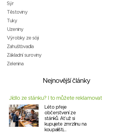
Sýr
Těstoviny
Tuky
Uzeniny
Výrobky ze sóji
Zahušťovadla
Základní suroviny
Zelenina
Nejnovější články
Jídlo ze stánku? I to můžete reklamovat
Léto přeje
občerstvení ze
stánků. Ať už si
kupujete zmrzlinu na
koupališti,…