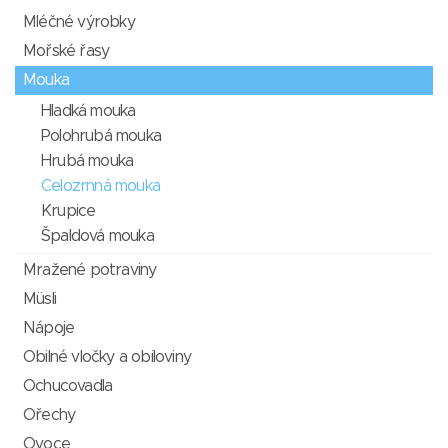
Mléčné výrobky
Mořské řasy
Mouka
Hladká mouka
Polohrubá mouka
Hrubá mouka
Celozrnná mouka
Krupice
Špaldová mouka
Mražené potraviny
Müsli
Nápoje
Obilné vločky a obiloviny
Ochucovadla
Ořechy
Ovoce