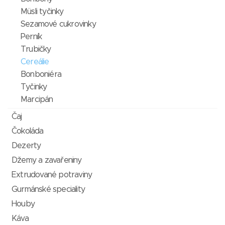
Müsli tyčinky
Sezamové cukrovinky
Perník
Trubičky
Cereálie
Bonboniéra
Tyčinky
Marcipán
Čaj
Čokoláda
Dezerty
Džemy a zavařeniny
Extrudované potraviny
Gurmánské speciality
Houby
Káva