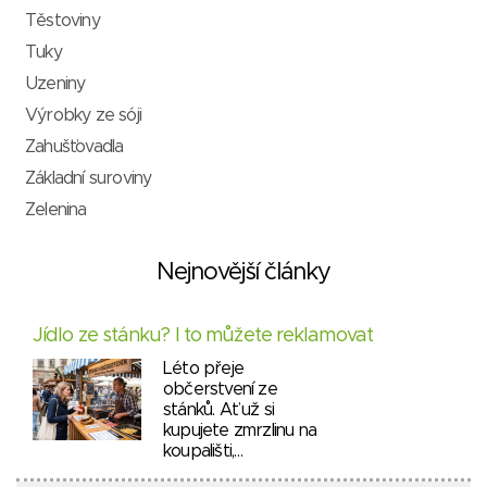
Těstoviny
Tuky
Uzeniny
Výrobky ze sóji
Zahušťovadla
Základní suroviny
Zelenina
Nejnovější články
Jídlo ze stánku? I to můžete reklamovat
Léto přeje
občerstvení ze
stánků. Ať už si
kupujete zmrzlinu na
koupališti,…