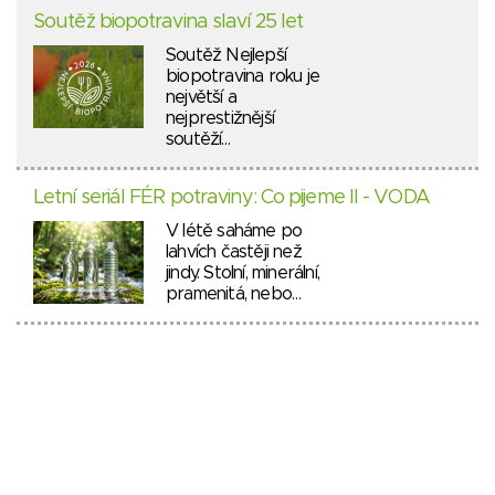
Soutěž biopotravina slaví 25 let
Soutěž Nejlepší
biopotravina roku je
největší a
nejprestižnější
soutěží…
Letní seriál FÉR potraviny: Co pijeme II - VODA
V létě saháme po
lahvích častěji než
jindy. Stolní, minerální,
pramenitá, nebo…