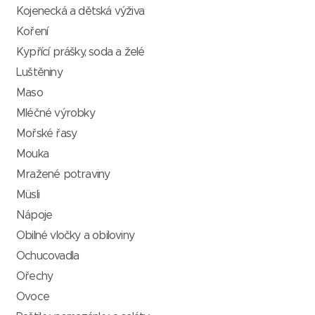
Kojenecká a dětská výživa
Koření
Kypřící prášky, soda a želé
Luštěniny
Maso
Mléčné výrobky
Mořské řasy
Mouka
Mražené potraviny
Müsli
Nápoje
Obilné vločky a obiloviny
Ochucovadla
Ořechy
Ovoce