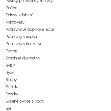
Paštiky, pomazánky a saláty
Pečivo
Polevy, zdobení
Polotovary
Potravinové doplňky a léčiva
Potraviny v aspiku
Potraviny v konzervě
Puding
Rostlinné alternativy
Ryby
Rýže
Sirupy
Sladidla
Snacky
Sušené ovoce a plody
Sýr