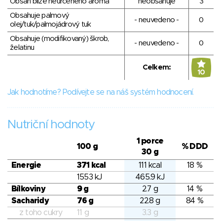
Obsah blíže neurčeného aroma
neobsahuje
3
Obsahuje palmový
- neuvedeno -
0
olej/tuk/palmojádrový tuk
Obsahuje (modifikovaný) škrob,
- neuvedeno -
0
želatinu
Celkem:
10
Jak hodnotíme? Podívejte se na náš systém hodnocení.
Nutriční hodnoty
1 porce
100 g
% DDD
30 g
Energie
371 kcal
111 kcal
18 %
1553 kJ
465.9 kJ
Bílkoviny
9 g
2.7 g
14 %
Sacharidy
76 g
22.8 g
84 %
z toho cukry
11 g
3.3 g