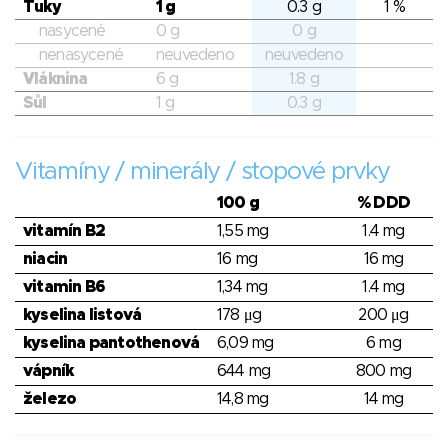
Tuky
1 g
0.3 g
1 %
nasycené
0 g
0 g
nenasycené
neuvedeno
neuvedeno
Vláknina
6 g
1.8 g
Sůl
1 g
0.3 g
Vitamíny / minerály / stopové prvky
100 g
% DDD
vitamín B2
1,55 mg
1.4 mg
niacin
16 mg
16 mg
vitamin B6
1,34 mg
1.4 mg
kyselina listová
178 μg
200 μg
kyselina pantothenová
6,09 mg
6 mg
vápník
644 mg
800 mg
železo
14,8 mg
14 mg