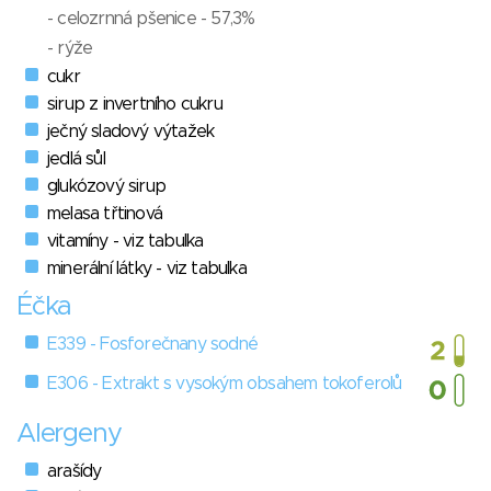
- celozrnná pšenice - 57,3%
- rýže
cukr
sirup z invertního cukru
ječný sladový výtažek
jedlá sůl
glukózový sirup
melasa třtinová
vitamíny - viz tabulka
minerální látky - viz tabulka
Éčka
E339 - Fosforečnany sodné
E306 - Extrakt s vysokým obsahem tokoferolů
Alergeny
arašídy