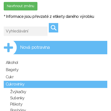
Navrhnout změnu
* Informace jsou převzaté z etikety daného výrobku
Nová potravina
Alkohol
Bagety
Cukr
Cukrovinky
Žvýkačky
Sušenky
Piškoty
Bonbóny