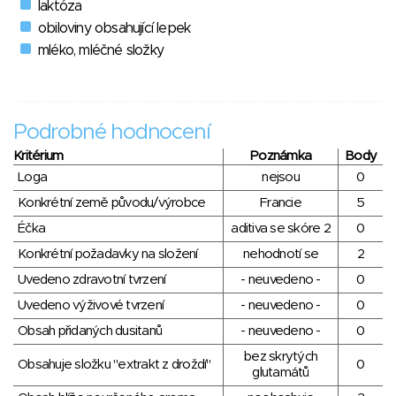
laktóza
obiloviny obsahující lepek
mléko, mléčné složky
Podrobné hodnocení
Kritérium
Poznámka
Body
Loga
nejsou
0
Konkrétní země původu/výrobce
Francie
5
Éčka
aditiva se skóre 2
0
Konkrétní požadavky na složení
nehodnotí se
2
Uvedeno zdravotní tvrzení
- neuvedeno -
0
Uvedeno výživové tvrzení
- neuvedeno -
0
Obsah přidaných dusitanů
- neuvedeno -
0
bez skrytých
Obsahuje složku "extrakt z droždí"
0
glutamátů