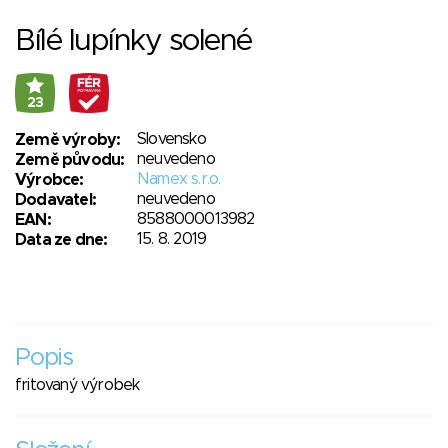
Bílé lupínky solené
23
Slovensko
Země výroby:
neuvedeno
Země původu:
Namex s.r.o.
Výrobce:
neuvedeno
Dodavatel:
8588000013982
EAN:
15. 8. 2019
Data ze dne:
Popis
fritovaný výrobek