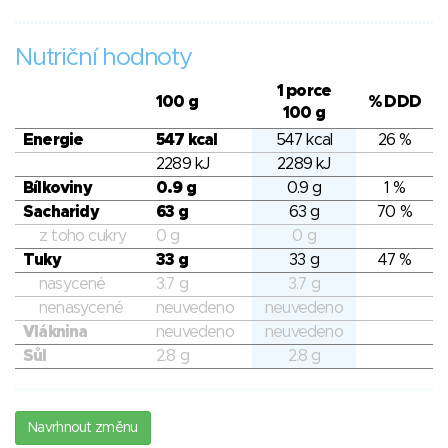
Nutriční hodnoty
1 porce
100 g
% DDD
100 g
Energie
547 kcal
547 kcal
26 %
2289 kJ
2289 kJ
Bílkoviny
0.9 g
0.9 g
1 %
Sacharidy
63 g
63 g
70 %
z toho cukry
0 g
0 g
Tuky
33 g
33 g
47 %
nasycené
3.7 g
3.7 g
nenasycené
neuvedeno
neuvedeno
Vláknina
neuvedeno
neuvedeno
Sůl
2.8 g
2.8 g
Navrhnout změnu