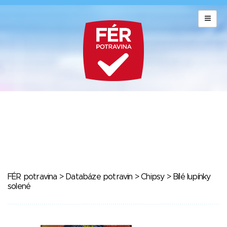
FÉR potravina
>
Databáze potravin
>
Chipsy
> Bílé lupínky
solené