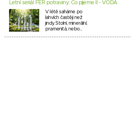
Letní seriál FÉR potraviny: Co pijeme II - VODA
V létě saháme po
lahvích častěji než
jindy. Stolní, minerální,
pramenitá, nebo…