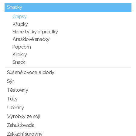
Snacky
Chipsy
Křupky
Slané tyčky a preclíky
Arašídové snacky
Popcorn
Krekry
Snack
Sušené ovoce a plody
Sýr
Těstoviny
Tuky
Uzeniny
Výrobky ze sóji
Zahušťovadla
Základní suroviny