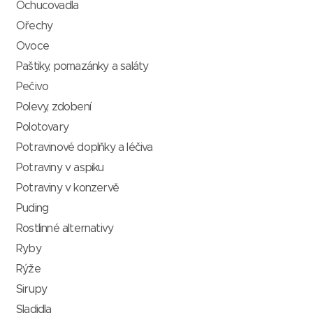
Ochucovadla
Ořechy
Ovoce
Paštiky, pomazánky a saláty
Pečivo
Polevy, zdobení
Polotovary
Potravinové doplňky a léčiva
Potraviny v aspiku
Potraviny v konzervě
Puding
Rostlinné alternativy
Ryby
Rýže
Sirupy
Sladidla