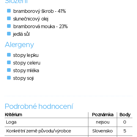
Složení
bramborový škrob - 41%
slunečnicový olej
bramborová mouka - 23%
jedlá sůl
Alergeny
stopy lepku
stopy celeru
stopy mléka
stopy soji
Podrobné hodnocení
Kritérium
Poznámka
Body
Loga
nejsou
0
Konkrétní země původu/výrobce
Slovensko
5