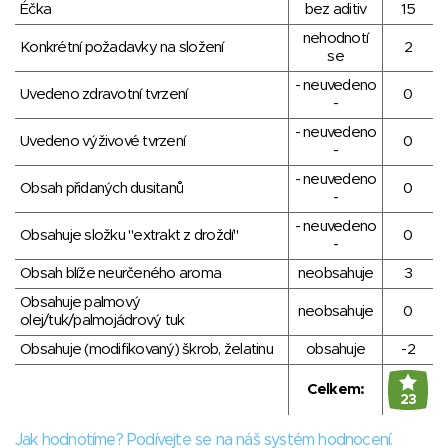
Éčka
bez aditiv
15
nehodnotí
Konkrétní požadavky na složení
2
se
- neuvedeno
Uvedeno zdravotní tvrzení
0
-
- neuvedeno
Uvedeno výživové tvrzení
0
-
- neuvedeno
Obsah přidaných dusitanů
0
-
- neuvedeno
Obsahuje složku "extrakt z droždí"
0
-
Obsah blíže neurčeného aroma
neobsahuje
3
Obsahuje palmový
neobsahuje
0
olej/tuk/palmojádrový tuk
Obsahuje (modifikovaný) škrob, želatinu
obsahuje
-2
Celkem:
23
Jak hodnotíme? Podívejte se na náš systém hodnocení.