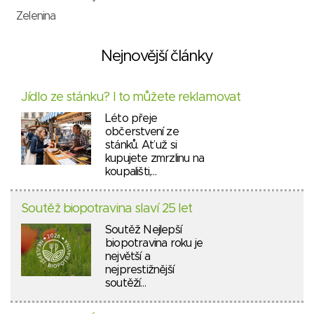
Zelenina
Nejnovější články
Jídlo ze stánku? I to můžete reklamovat
Léto přeje
občerstvení ze
stánků. Ať už si
kupujete zmrzlinu na
koupališti,…
Soutěž biopotravina slaví 25 let
Soutěž Nejlepší
biopotravina roku je
největší a
nejprestižnější
soutěží…