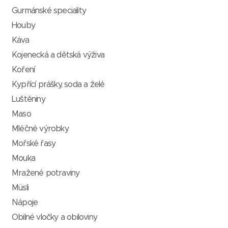
Gurmánské speciality
Houby
Káva
Kojenecká a dětská výživa
Koření
Kypřící prášky, soda a želé
Luštěniny
Maso
Mléčné výrobky
Mořské řasy
Mouka
Mražené potraviny
Müsli
Nápoje
Obilné vločky a obiloviny