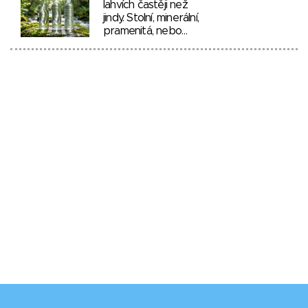
lahvích častěji než
jindy. Stolní, minerální,
pramenitá, nebo…