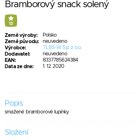
Bramborový snack solený
13
Polsko
Země výroby:
neuvedeno
Země původu:
TLBS-W Sp. z o.o.
Výrobce:
neuvedeno
Dodavatel:
8337785624384
EAN:
1. 12. 2020
Data ze dne:
Popis
smažené bramborové lupínky
Složení