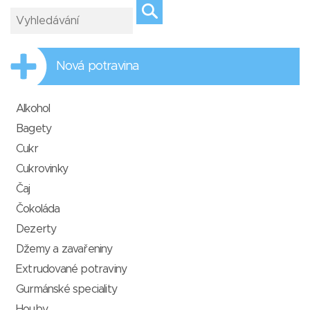
Nová potravina
Alkohol
Bagety
Cukr
Cukrovinky
Čaj
Čokoláda
Dezerty
Džemy a zavařeniny
Extrudované potraviny
Gurmánské speciality
Houby