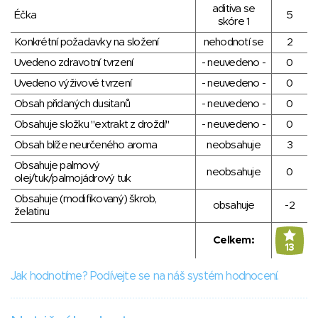
aditiva se
Éčka
5
skóre 1
Konkrétní požadavky na složení
nehodnotí se
2
Uvedeno zdravotní tvrzení
- neuvedeno -
0
Uvedeno výživové tvrzení
- neuvedeno -
0
Obsah přidaných dusitanů
- neuvedeno -
0
Obsahuje složku "extrakt z droždí"
- neuvedeno -
0
Obsah blíže neurčeného aroma
neobsahuje
3
Obsahuje palmový
neobsahuje
0
olej/tuk/palmojádrový tuk
Obsahuje (modifikovaný) škrob,
obsahuje
-2
želatinu
Celkem:
13
Jak hodnotíme? Podívejte se na náš systém hodnocení.