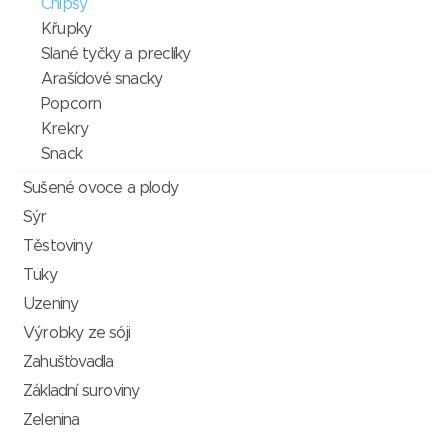
Chipsy
Křupky
Slané tyčky a preclíky
Arašídové snacky
Popcorn
Krekry
Snack
Sušené ovoce a plody
Sýr
Těstoviny
Tuky
Uzeniny
Výrobky ze sóji
Zahušťovadla
Základní suroviny
Zelenina