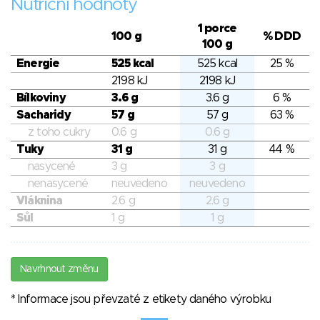
Nutriční hodnoty
1 porce
100 g
% DDD
100 g
Energie
525 kcal
525 kcal
25 %
2198 kJ
2198 kJ
Bílkoviny
3.6 g
3.6 g
6 %
Sacharidy
57 g
57 g
63 %
z toho cukry
0.6 g
0.6 g
Tuky
31 g
31 g
44 %
nasycené
3 g
3 g
nenasycené
neuvedeno
neuvedeno
Vláknina
2.6 g
2.6 g
Sůl
1 g
1 g
Navrhnout změnu
* Informace jsou převzaté z etikety daného výrobku