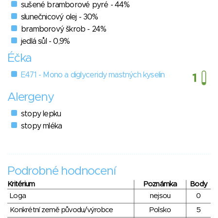
sušené bramborové pyré - 44%
slunečnicový olej - 30%
bramborový škrob - 24%
jedlá sůl - 0,9%
Éčka
E471 - Mono a diglyceridy mastných kyselin
Alergeny
stopy lepku
stopy mléka
Podrobné hodnocení
Kritérium
Poznámka
Body
Loga
nejsou
0
Konkrétní země původu/výrobce
Polsko
5