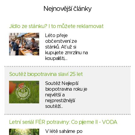
Nejnovější články
Jídlo ze stánku? I to můžete reklamovat
Léto přeje
občerstvení ze
stánků. Ať už si
kupujete zmrzlinu na
koupališti,…
Soutěž biopotravina slaví 25 let
Soutěž Nejlepší
biopotravina roku je
největší a
nejprestižnější
soutěží…
Letní seriál FÉR potraviny: Co pijeme II - VODA
V létě saháme po