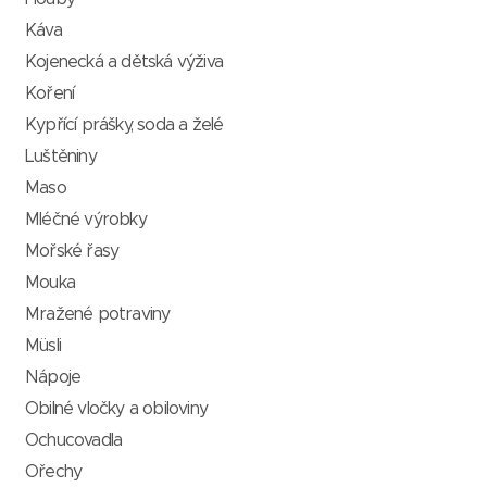
Káva
Kojenecká a dětská výživa
Koření
Kypřící prášky, soda a želé
Luštěniny
Maso
Mléčné výrobky
Mořské řasy
Mouka
Mražené potraviny
Müsli
Nápoje
Obilné vločky a obiloviny
Ochucovadla
Ořechy