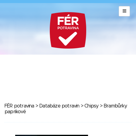
FÉR potravina
>
Databáze potravin
>
Chipsy
> Brambůrky
paprikové