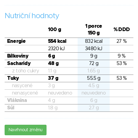
Nutriční hodnoty
1 porce
100 g
% DDD
150 g
Energie
554 kcal
832 kcal
27 %
2320 kJ
3480 kJ
Bílkoviny
6 g
9 g
9 %
Sacharidy
48 g
72 g
53 %
z toho cukry
1.1 g
1.65 g
Tuky
37 g
55.5 g
53 %
nasycené
3 g
4.5 g
nenasycené
neuvedeno
neuvedeno
Vláknina
4 g
6 g
Sůl
1.8 g
2.7 g
Navrhnout změnu