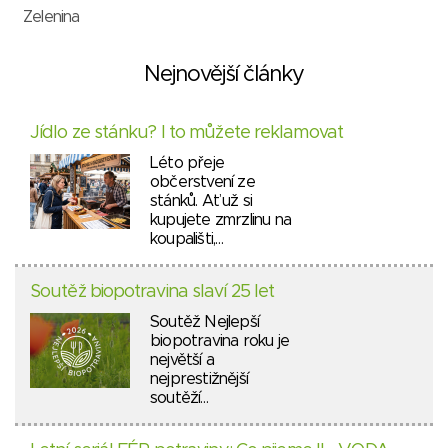
Zelenina
Nejnovější články
Jídlo ze stánku? I to můžete reklamovat
Léto přeje
občerstvení ze
stánků. Ať už si
kupujete zmrzlinu na
koupališti,…
Soutěž biopotravina slaví 25 let
Soutěž Nejlepší
biopotravina roku je
největší a
nejprestižnější
soutěží…