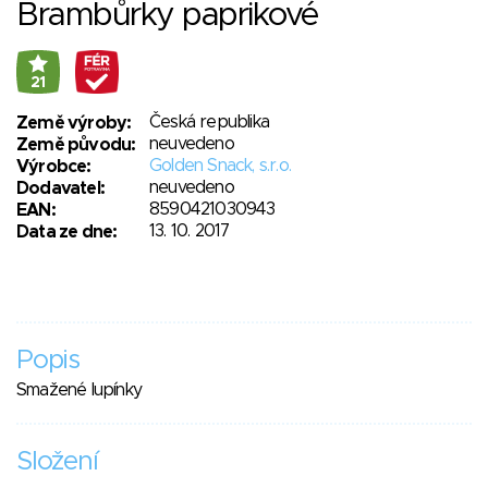
Brambůrky paprikové
21
Česká republika
Země výroby:
neuvedeno
Země původu:
Golden Snack, s.r.o.
Výrobce:
neuvedeno
Dodavatel:
8590421030943
EAN:
13. 10. 2017
Data ze dne:
Popis
Smažené lupínky
Složení