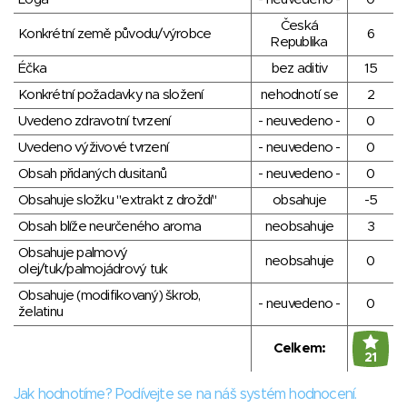
Česká
Konkrétní země původu/výrobce
6
Republika
Éčka
bez aditiv
15
Konkrétní požadavky na složení
nehodnotí se
2
Uvedeno zdravotní tvrzení
- neuvedeno -
0
Uvedeno výživové tvrzení
- neuvedeno -
0
Obsah přidaných dusitanů
- neuvedeno -
0
Obsahuje složku "extrakt z droždí"
obsahuje
-5
Obsah blíže neurčeného aroma
neobsahuje
3
Obsahuje palmový
neobsahuje
0
olej/tuk/palmojádrový tuk
Obsahuje (modifikovaný) škrob,
- neuvedeno -
0
želatinu
Celkem:
21
Jak hodnotíme? Podívejte se na náš systém hodnocení.