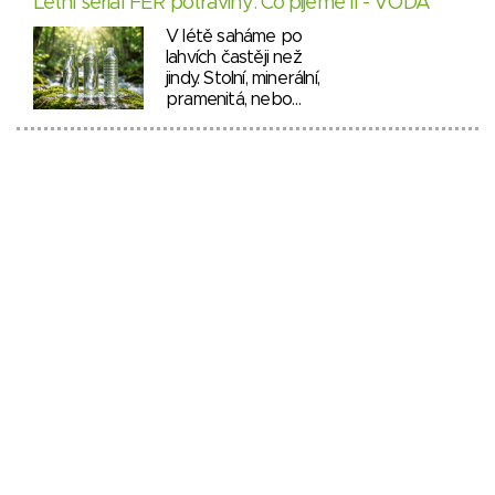
Letní seriál FÉR potraviny: Co pijeme II - VODA
V létě saháme po
lahvích častěji než
jindy. Stolní, minerální,
pramenitá, nebo…