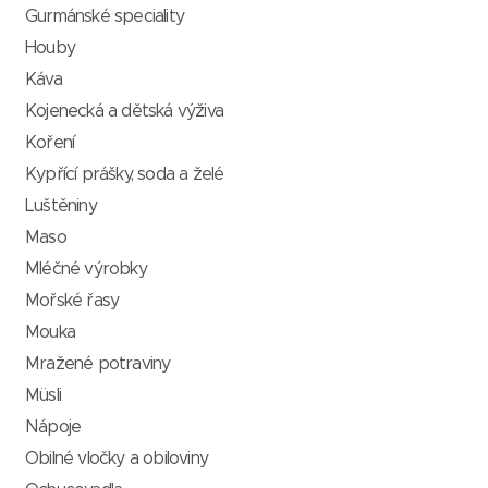
Gurmánské speciality
Houby
Káva
Kojenecká a dětská výživa
Koření
Kypřící prášky, soda a želé
Luštěniny
Maso
Mléčné výrobky
Mořské řasy
Mouka
Mražené potraviny
Müsli
Nápoje
Obilné vločky a obiloviny