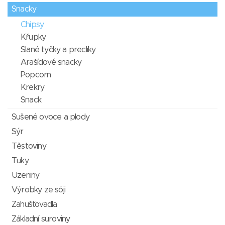
Snacky
Chipsy
Křupky
Slané tyčky a preclíky
Arašídové snacky
Popcorn
Krekry
Snack
Sušené ovoce a plody
Sýr
Těstoviny
Tuky
Uzeniny
Výrobky ze sóji
Zahušťovadla
Základní suroviny