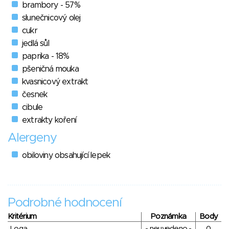
brambory - 57%
slunečnicový olej
cukr
jedlá sůl
paprika - 18%
pšeničná mouka
kvasnicový extrakt
česnek
cibule
extrakty koření
Alergeny
obiloviny obsahující lepek
Podrobné hodnocení
Kritérium
Poznámka
Body
Loga
- neuvedeno -
0