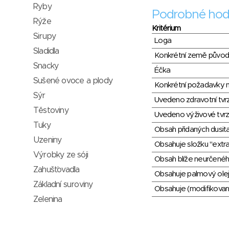
Ryby
Podrobné hod
Rýže
Kritérium
Sirupy
Loga
Sladidla
Konkrétní země půvo
Snacky
Éčka
Sušené ovoce a plody
Konkrétní požadavky n
Sýr
Uvedeno zdravotní tvr
Těstoviny
Uvedeno výživové tvrz
Tuky
Obsah přidaných dusit
Uzeniny
Obsahuje složku "extra
Výrobky ze sóji
Obsah blíže neurčené
Zahušťovadla
Obsahuje palmový olej
Základní suroviny
Obsahuje (modifikovaný
Zelenina