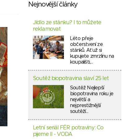
Nejnovější články
Jídlo ze stánku? I to můžete
reklamovat
Léto přeje
občerstvení ze
stánků. Ať už si
kupujete zmrzlinu na
koupališti,…
Soutěž biopotravina slaví 25 let
Soutěž Nejlepší
biopotravina roku je
největší a
nejprestižnější
soutěží…
Letní seriál FÉR potraviny: Co
pijeme II - VODA