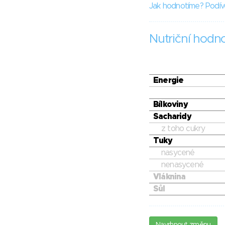
Jak hodnotíme? Podív
Nutriční hodn
Energie
Bílkoviny
Sacharidy
z toho cukry
Tuky
nasycené
nenasycené
Vláknina
Sůl