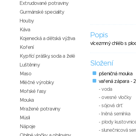
Extrudované potraviny
Gurmánské speciality
Houby
Káva
Popis
Kojenecká a dětská výživa
vícezrnný chléb s plod
Koření
Kypřící prášky, soda a želé
Složení
Luštěniny
Maso
pšeničná mouka
vařená zápara - 
Mléčné výrobky
- voda
Mořské řasy
- ovesné vločky
Mouka
- sójová drť
Mražené potraviny
- lněná semínka
Müsli
- plody kustovnice
Nápoje
- slunečnicová se
Obilné vločky a obiloviny