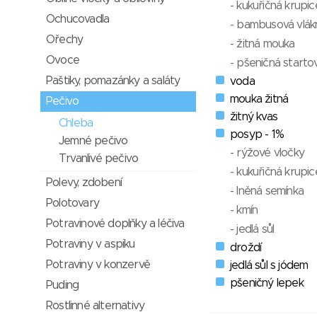
- kukuřičná krupic
Ochucovadla
- bambusová vlák
Ořechy
- žitná mouka
Ovoce
- pšeničná startov
Paštiky, pomazánky a saláty
voda
mouka žitná
Pečivo
žitný kvas
Chleba
posyp - 1%
Jemné pečivo
- rýžové vločky
Trvanlivé pečivo
- kukuřičná krupic
Polevy, zdobení
- lněná semínka
Polotovary
- kmín
Potravinové doplňky a léčiva
- jedlá sůl
Potraviny v aspiku
droždí
Potraviny v konzervě
jedlá sůl s jódem
pšeničný lepek
Puding
Rostlinné alternativy