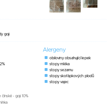
y goji
Alergeny
obiloviny obsahující lepek
22%
stopy mléka
stopy sezamu
stopy skořápkových plodů
stopy vajec
 čínské - goji 10%
mínka