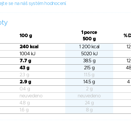
ejte se na náš systém hodnocení.
oty
1 porce
100 g
% 
500 g
240 kcal
1 200 kcal
12
1004 kJ
5020 kJ
7.7 g
38.5 g
12
43 g
215 g
48
2.3 g
11.5 g
2.9 g
14.5 g
4
0.4 g
2 g
neuvedeno
neuvedeno
4.8 g
24 g
1.6 g
8 g