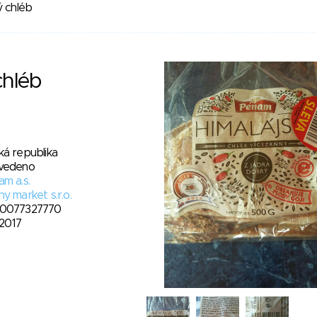
ý chléb
chléb
ká republika
vedeno
m a.s.
y market s.r.o.
0077327770
. 2017