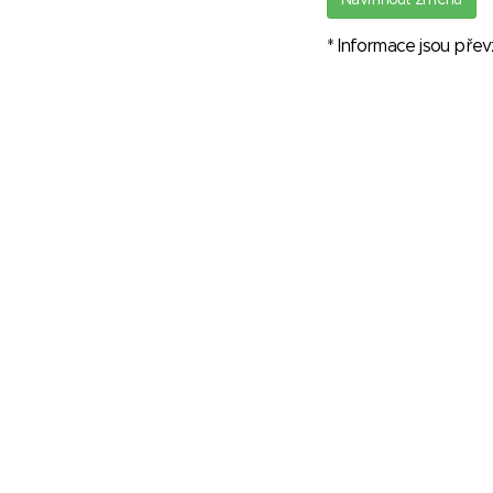
Navrhnout změnu
* Informace jsou pře