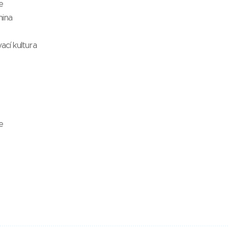
e
nina
ací kultura
e