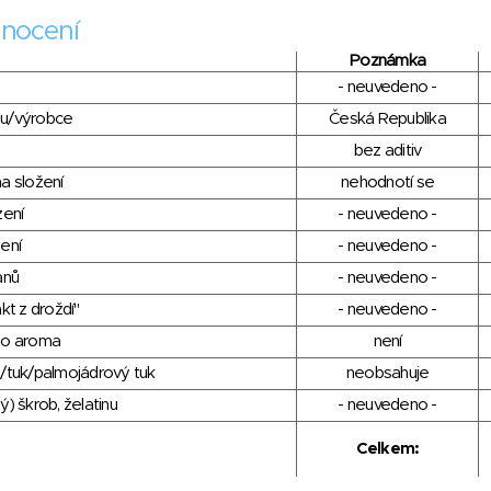
nocení
Poznámka
- neuvedeno -
du/výrobce
Česká Republika
bez aditiv
a složení
nehodnotí se
zení
- neuvedeno -
ení
- neuvedeno -
anů
- neuvedeno -
kt z droždí"
- neuvedeno -
ho aroma
není
/tuk/palmojádrový tuk
neobsahuje
) škrob, želatinu
- neuvedeno -
Celkem: