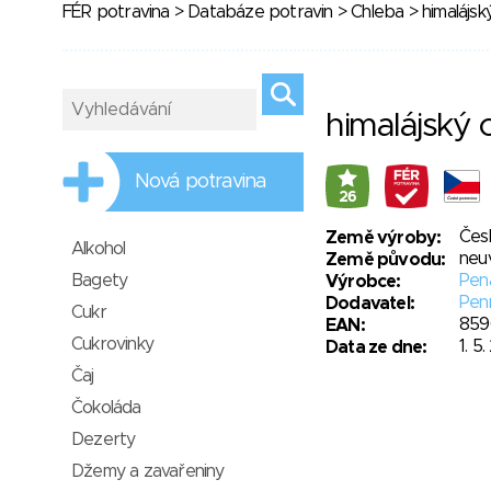
FÉR potravina
>
Databáze potravin
>
Chleba
> himalájsk
himalájský 
Nová potravina
26
Čes
Země výroby:
Alkohol
neu
Země původu:
Bagety
Pena
Výrobce:
Penn
Dodavatel:
Cukr
859
EAN:
Cukrovinky
1. 5
Data ze dne:
Čaj
Čokoláda
Dezerty
Džemy a zavařeniny