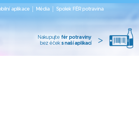
bilní aplikace
Média
Spolek FÉR potravina
Nakupujte
fér potraviny
>
bez éček
s naší aplikací