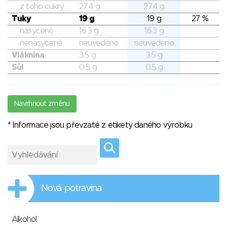
z toho cukry
27.4 g
27.4 g
Tuky
19 g
19 g
27 %
nasycené
16.3 g
16.3 g
nenasycené
neuvedeno
neuvedeno
Vláknina
3.5 g
3.5 g
Sůl
0.5 g
0.5 g
Navrhnout změnu
* Informace jsou převzaté z etikety daného výrobku
Nová potravina
Alkohol