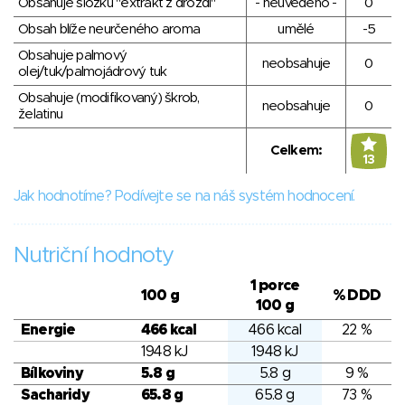
Obsahuje složku "extrakt z droždí"
- neuvedeno -
0
Obsah blíže neurčeného aroma
umělé
-5
Obsahuje palmový
neobsahuje
0
olej/tuk/palmojádrový tuk
Obsahuje (modifikovaný) škrob,
neobsahuje
0
želatinu
Celkem:
13
Jak hodnotíme? Podívejte se na náš systém hodnocení.
Nutriční hodnoty
1 porce
100 g
% DDD
100 g
Energie
466 kcal
466 kcal
22 %
1948 kJ
1948 kJ
Bílkoviny
5.8 g
5.8 g
9 %
Sacharidy
65.8 g
65.8 g
73 %