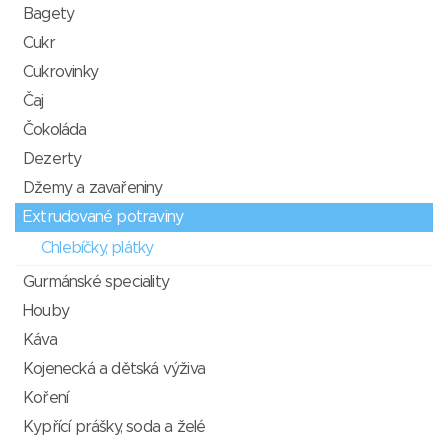
Bagety
Cukr
Cukrovinky
Čaj
Čokoláda
Dezerty
Džemy a zavařeniny
Extrudované potraviny
Chlebíčky, plátky
Gurmánské speciality
Houby
Káva
Kojenecká a dětská výživa
Koření
Kypřící prášky, soda a želé