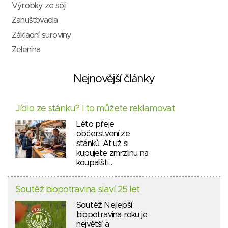
Výrobky ze sóji
Zahušťovadla
Základní suroviny
Zelenina
Nejnovější články
Jídlo ze stánku? I to můžete reklamovat
Léto přeje
občerstvení ze
stánků. Ať už si
kupujete zmrzlinu na
koupališti,…
Soutěž biopotravina slaví 25 let
Soutěž Nejlepší
biopotravina roku je
největší a