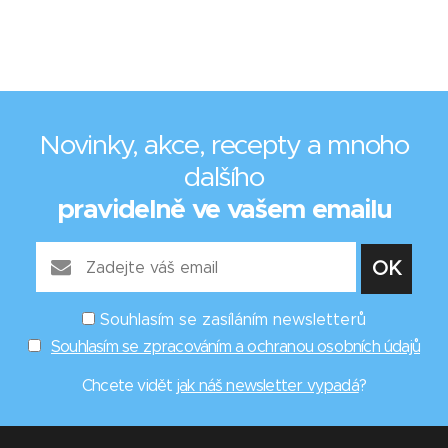
Novinky, akce, recepty a mnoho
dalšího
pravidelně ve vašem emailu
Souhlasím se zasíláním newsletterů
Souhlasím se zpracováním a ochranou osobních údajů
Chcete vidět
jak náš newsletter vypadá
?