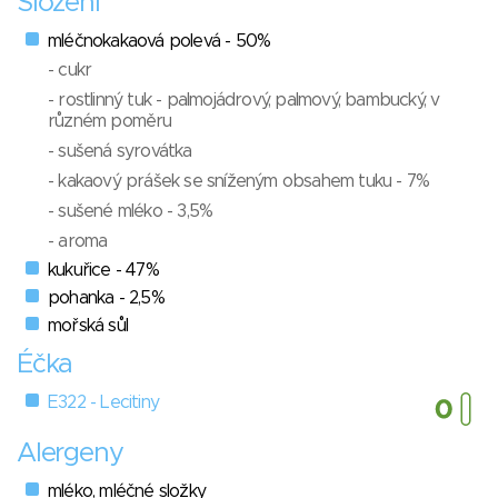
Složení
mléčnokakaová polevá - 50%
- cukr
- rostlinný tuk - palmojádrový, palmový, bambucký, v
různém poměru
- sušená syrovátka
- kakaový prášek se sníženým obsahem tuku - 7%
- sušené mléko - 3,5%
- aroma
kukuřice - 47%
pohanka - 2,5%
mořská sůl
Éčka
E322 - Lecitiny
Alergeny
mléko, mléčné složky