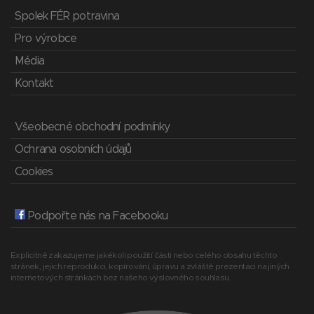
Spolek FÉR potravina
Pro výrobce
Média
Kontakt
Všeobecné obchodní podmínky
Ochrana osobních údajů
Cookies
Podpořte nás na Facebooku
Explicitně zakazujeme jakékoli použití části nebo celého obsahu těchto
stránek, jejich reprodukci, kopírování, úpravu a zvláště prezentaci na jiných
internetových stránkách bez našeho výslovného souhlasu.