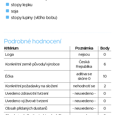
stopy lepku
soja
stopy lupiny (vlčího bobu)
Podrobné hodnocení
Kritérium
Poznámka
Body
Loga
nejsou
0
Česká
Konkrétní země původu/výrobce
6
Republika
aditiva se
Éčka
10
skóre 0
Konkrétní požadavky na složení
nehodnotí se
2
Uvedeno zdravotní tvrzení
- neuvedeno -
0
Uvedeno výživové tvrzení
- neuvedeno -
0
Obsah přidaných dusitanů
- neuvedeno -
0