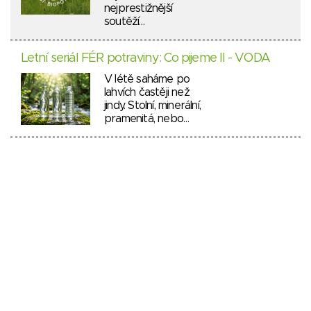
nejprestižnější
soutěží…
Letní seriál FÉR potraviny: Co pijeme II - VODA
V létě saháme po
lahvích častěji než
jindy. Stolní, minerální,
pramenitá, nebo…