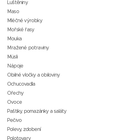
Luštěniny
Maso
Mléčné výrobky
Mořské řasy
Mouka
Mražené potraviny
Müsli
Nápoje
Obilné vločky a obiloviny
Ochucovadla
Ořechy
Ovoce
Paštiky, pomazánky a saláty
Pečivo
Polevy, zdobení
Polotovary