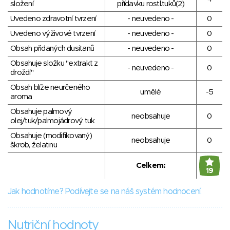
složení
přídavku rostl.tuků(2)
Uvedeno zdravotní tvrzení
- neuvedeno -
0
Uvedeno výživové tvrzení
- neuvedeno -
0
Obsah přidaných dusitanů
- neuvedeno -
0
Obsahuje složku "extrakt z
- neuvedeno -
0
droždí"
Obsah blíže neurčeného
umělé
-5
aroma
Obsahuje palmový
neobsahuje
0
olej/tuk/palmojádrový tuk
Obsahuje (modifikovaný)
neobsahuje
0
škrob, želatinu
Celkem:
19
Jak hodnotíme? Podívejte se na náš systém hodnocení.
Nutriční hodnoty