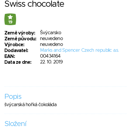
Swiss chocolate
19
Švýcarsko
Země výroby:
neuvedeno
Země původu:
neuvedeno
Výrobce:
Marks and Spencer Czech republic a.s.
Dodavatel:
00434164
EAN:
22. 10. 2019
Data ze dne:
Popis
švýcarská hořká čokoláda
Složení