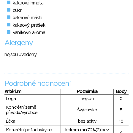
kakaová hmota
cukr
kakaové máslo
kakaový prášek
vanilkové aroma
Alergeny
nejsou uvedeny
Podrobné hodnocení
Kritérium
Poznámka
Body
Loga
nejsou
0
Konkrétní země
Švýcarsko
5
původu/výrobce
Éčka
bez aditiv
15
Konkrétní požadavky na
kak.hm. min.72%(2) bez
4