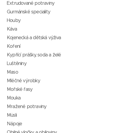
Extrudované potraviny
Gurmánské speciality
Houby
Káva
Kojenecká a dětská výživa
Koření
Kypřící prášky, soda a želé
Luštěniny
Maso
Mléčné výrobky
Mořské řasy
Mouka
Mražené potraviny
Müsli
Nápoje
Obilné vločky a obiloviny