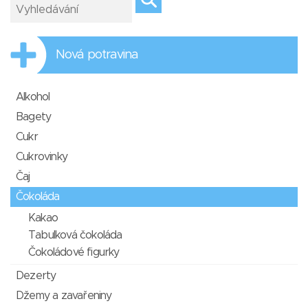
Nová potravina
Alkohol
Bagety
Cukr
Cukrovinky
Čaj
Čokoláda
Kakao
Tabulková čokoláda
Čokoládové figurky
Dezerty
Džemy a zavařeniny