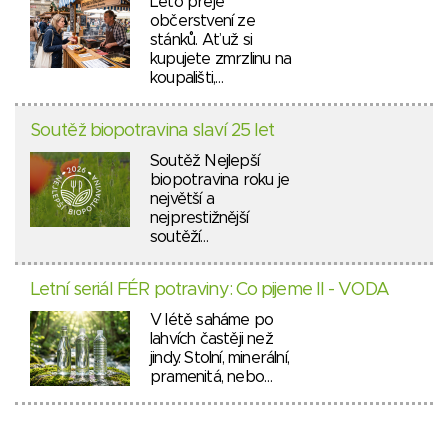
Léto přeje
občerstvení ze
stánků. Ať už si
kupujete zmrzlinu na
koupališti,…
Soutěž biopotravina slaví 25 let
Soutěž Nejlepší
biopotravina roku je
největší a
nejprestižnější
soutěží…
Letní seriál FÉR potraviny: Co pijeme II - VODA
V létě saháme po
lahvích častěji než
jindy. Stolní, minerální,
pramenitá, nebo…