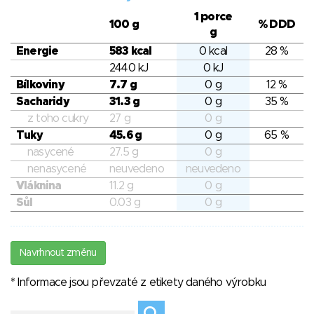
1 porce
100 g
% DDD
g
Energie
583 kcal
0 kcal
28 %
2440 kJ
0 kJ
Bílkoviny
7.7 g
0 g
12 %
Sacharidy
31.3 g
0 g
35 %
z toho cukry
27 g
0 g
Tuky
45.6 g
0 g
65 %
nasycené
27.5 g
0 g
nenasycené
neuvedeno
neuvedeno
Vláknina
11.2 g
0 g
Sůl
0.03 g
0 g
Navrhnout změnu
* Informace jsou převzaté z etikety daného výrobku