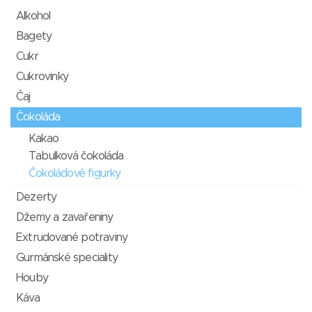
Alkohol
Bagety
Cukr
Cukrovinky
Čaj
Čokoláda
Kakao
Tabulková čokoláda
Čokoládové figurky
Dezerty
Džemy a zavařeniny
Extrudované potraviny
Gurmánské speciality
Houby
Káva