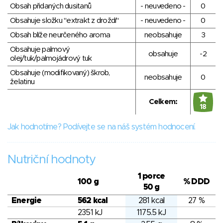
Obsah přidaných dusitanů
- neuvedeno -
0
Obsahuje složku "extrakt z droždí"
- neuvedeno -
0
Obsah blíže neurčeného aroma
neobsahuje
3
Obsahuje palmový
obsahuje
-2
olej/tuk/palmojádrový tuk
Obsahuje (modifikovaný) škrob,
neobsahuje
0
želatinu
Celkem:
18
Jak hodnotíme? Podívejte se na náš systém hodnocení.
Nutriční hodnoty
1 porce
100 g
% DDD
50 g
Energie
562 kcal
281 kcal
27 %
2351 kJ
1175.5 kJ