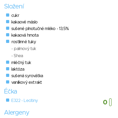
Složení
cukr
kakaové máslo
sušené plnotučné mléko - 13,5%
kakaová hmota
rostlinné tuky
- palmový tuk
- Shea
mléčný tuk
laktóza
sušená syrovátka
vanilkový extrakt
Éčka
E322 - Lecitiny
Alergeny