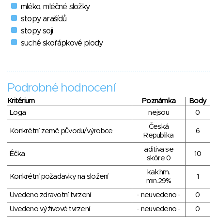
mléko, mléčné složky
stopy arašídů
stopy soji
suché skořápkové plody
Podrobné hodnocení
Kritérium
Poznámka
Body
Loga
nejsou
0
Česká
Konkrétní země původu/výrobce
6
Republika
aditiva se
Éčka
10
skóre 0
kak.hm.
Konkrétní požadavky na složení
1
min.29%
Uvedeno zdravotní tvrzení
- neuvedeno -
0
Uvedeno výživové tvrzení
- neuvedeno -
0