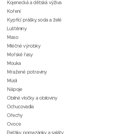
Kojenecká a dětská výživa
Koření
Kypřící prášky, soda a želé
Luštěniny
Maso
Mléčné výrobky
Mořské řasy
Mouka
Mražené potraviny
Müsli
Nápoje
Obilné vločky a obiloviny
Ochucovadla
Ořechy
Ovoce
Paštiky, pomazánky a saláty