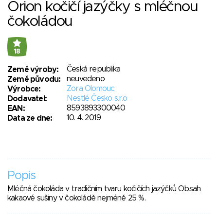
Orion kočičí jazýčky s mléčnou
čokoládou
18
Česká republika
Země výroby:
neuvedeno
Země původu:
Zora Olomouc
Výrobce:
Nestlé Česko s.r.o
Dodavatel:
8593893300040
EAN:
10. 4. 2019
Data ze dne:
Popis
Mléčná čokoláda v tradičním tvaru kočičích jazýčků Obsah
kakaové sušiny v čokoládě nejméně 25 %.