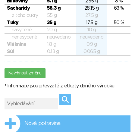
Bílkoviny
5.1 g
2.55 g
8 %
Sacharidy
56.3 g
28.15 g
63 %
z toho cukry
55 g
27.5 g
Tuky
35 g
17.5 g
50 %
nasycené
20 g
10 g
nenasycené
neuvedeno
neuvedeno
Vláknina
1.8 g
0.9 g
Sůl
0.13 g
0.065 g
Navrhnout změnu
* Informace jsou převzaté z etikety daného výrobku
Nová potravina