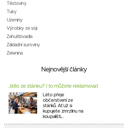
Těstoviny
Tuky
Uzeniny
Výrobky ze sóji
Zahušťovadla
Základní suroviny
Zelenina
Nejnovější články
Jídlo ze stánku? I to můžete reklamovat
Léto přeje
občerstvení ze
stánků. Ať už si
kupujete zmrzlinu na
koupališti,…