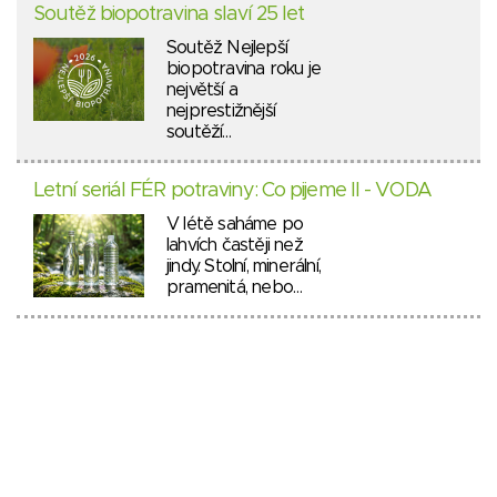
Soutěž biopotravina slaví 25 let
Soutěž Nejlepší
biopotravina roku je
největší a
nejprestižnější
soutěží…
Letní seriál FÉR potraviny: Co pijeme II - VODA
V létě saháme po
lahvích častěji než
jindy. Stolní, minerální,
pramenitá, nebo…