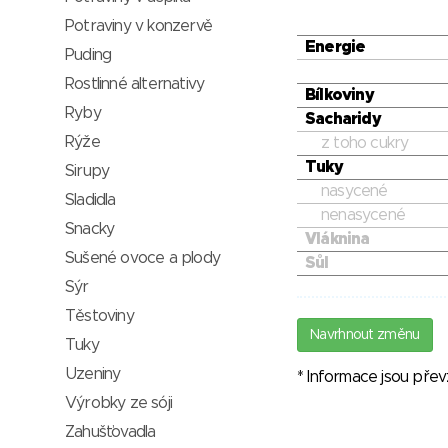
Potraviny v konzervě
Energie
Puding
Rostlinné alternativy
Bílkoviny
Ryby
Sacharidy
Rýže
z toho cukry
Tuky
Sirupy
nasycené
Sladidla
nenasycené
Snacky
Vláknina
Sušené ovoce a plody
Sůl
Sýr
Těstoviny
Navrhnout změnu
Tuky
Uzeniny
* Informace jsou pře
Výrobky ze sóji
Zahušťovadla