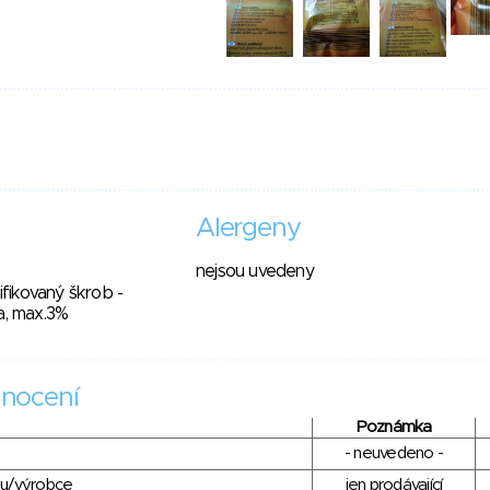
Alergeny
nejsou uvedeny
ikovaný škrob -
a, max.3%
nocení
Poznámka
- neuvedeno -
du/výrobce
jen prodávající