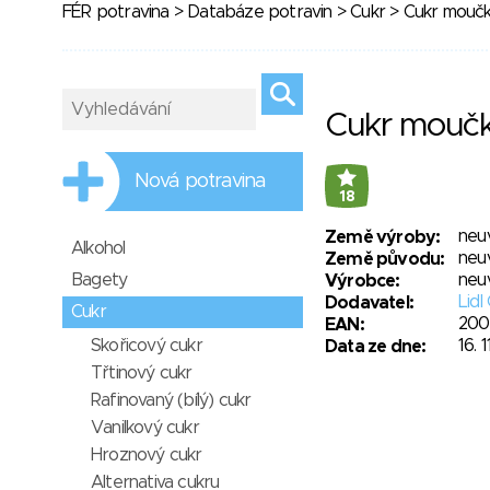
FÉR potravina
>
Databáze potravin
>
Cukr
> Cukr mouč
Cukr mouč
Nová potravina
18
neu
Země výroby:
Alkohol
neu
Země původu:
Bagety
neu
Výrobce:
Lidl
Dodavatel:
Cukr
200
EAN:
Skořicový cukr
16. 1
Data ze dne:
Třtinový cukr
Rafinovaný (bílý) cukr
Vanilkový cukr
Hroznový cukr
Alternativa cukru