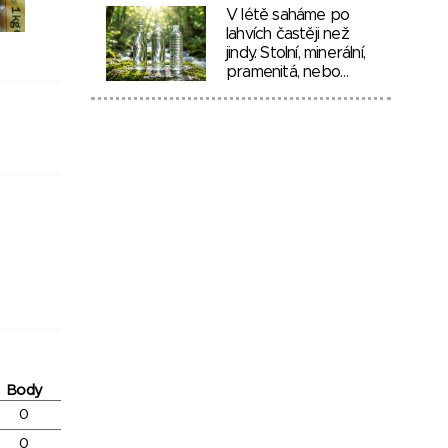
V létě saháme po
lahvích častěji než
jindy. Stolní, minerální,
pramenitá, nebo…
Body
0
0