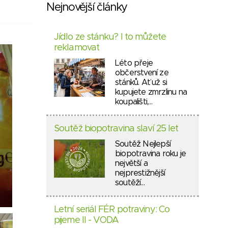
Nejnovější články
Jídlo ze stánku? I to můžete
reklamovat
Léto přeje
občerstvení ze
stánků. Ať už si
kupujete zmrzlinu na
koupališti,…
Soutěž biopotravina slaví 25 let
Soutěž Nejlepší
biopotravina roku je
největší a
nejprestižnější
soutěží…
Letní seriál FÉR potraviny: Co
pijeme II - VODA