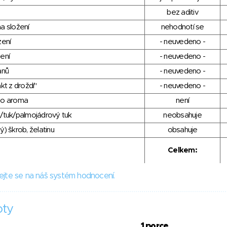
bez aditiv
a složení
nehodnotí se
zení
- neuvedeno -
ení
- neuvedeno -
anů
- neuvedeno -
kt z droždí"
- neuvedeno -
ho aroma
není
/tuk/palmojádrový tuk
neobsahuje
) škrob, želatinu
obsahuje
Celkem:
ejte se na náš systém hodnocení.
oty
1 porce