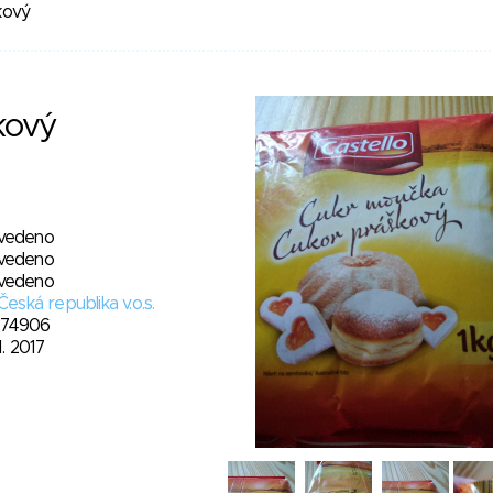
kový
kový
vedeno
vedeno
vedeno
 Česká republika v.o.s.
74906
1. 2017