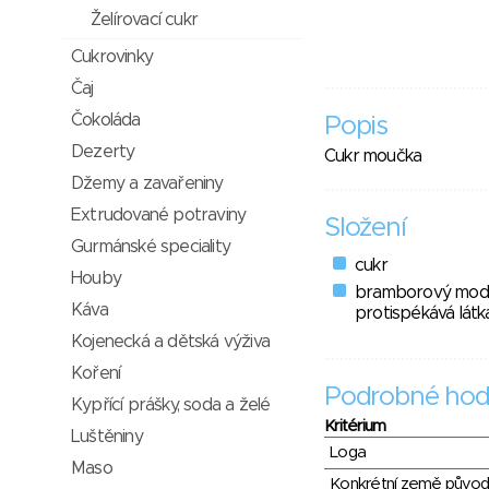
Želírovací cukr
Cukrovinky
Čaj
Čokoláda
Popis
Dezerty
Cukr moučka
Džemy a zavařeniny
Extrudované potraviny
Složení
Gurmánské speciality
cukr
Houby
bramborový modif
Káva
protispékává látk
Kojenecká a dětská výživa
Koření
Podrobné hod
Kypřící prášky, soda a želé
Kritérium
Luštěniny
Loga
Maso
Konkrétní země půvo