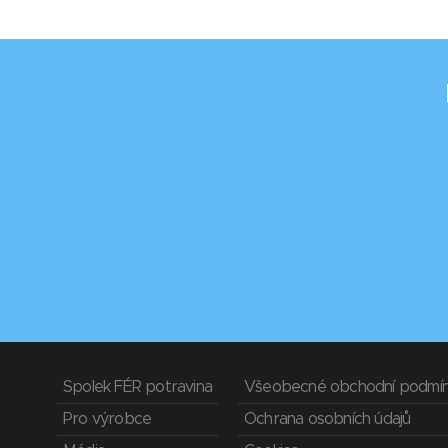
Spolek FÉR potravina
Všeobecné obchodní podmí
Pro výrobce
Ochrana osobních údajů