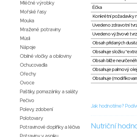
Mléčné výrobky
Éčka
Mořské řasy
Konkrétní požadavky n
Mouka
Uvedeno zdravotní tvr
Mražené potraviny
Uvedeno výživové tvrz
Müsli
Obsah přidaných dusit
Nápoje
Obsahuje složku "extra
Obilné vločky a obiloviny
Obsah blíže neurčené
Ochucovadla
Obsahuje palmový olej
Ořechy
Obsahuje (modifikovaný
Ovoce
Paštiky, pomazánky a saláty
Pečivo
Jak hodnotíme? Podív
Polevy, zdobení
Polotovary
Nutriční hodn
Potravinové doplňky a léčiva
Potraviny v aspiku