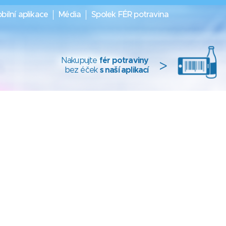
bilní aplikace
Média
Spolek FÉR potravina
Nakupujte
fér potraviny
>
bez éček
s naší aplikací