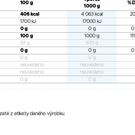
100 g
% 
1000 g
406 kcal
4 063 kcal
20
1700 kJ
17000 kJ
0 g
0 g
0
100 g
1000 g
11
97 g
970 g
0 g
0 g
0
0 g
0 g
neuvedeno
neuvedeno
neuvedeno
neuvedeno
0 g
0 g
vzaté z etikety daného výrobku