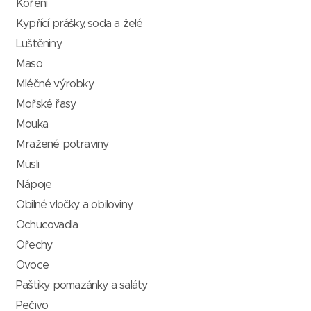
Koření
Kypřící prášky, soda a želé
Luštěniny
Maso
Mléčné výrobky
Mořské řasy
Mouka
Mražené potraviny
Müsli
Nápoje
Obilné vločky a obiloviny
Ochucovadla
Ořechy
Ovoce
Paštiky, pomazánky a saláty
Pečivo