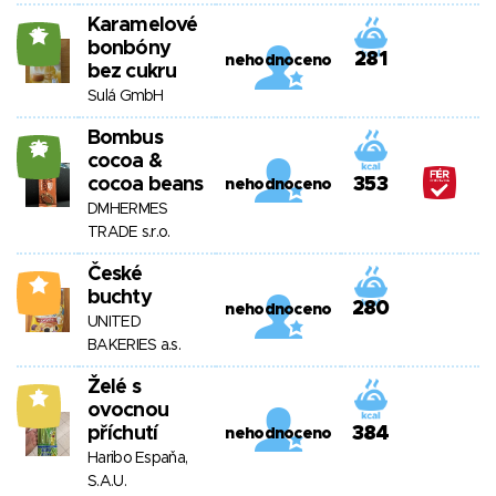
Karamelové
15
bonbóny
281
nehodnoceno
bez cukru
Sulá GmbH
Bombus
26
cocoa &
cocoa beans
353
nehodnoceno
DMHERMES
TRADE s.r.o.
České
0
buchty
280
nehodnoceno
UNITED
BAKERIES a.s.
Želé s
5
ovocnou
příchutí
384
nehodnoceno
Haribo Espaňa,
S.A.U.