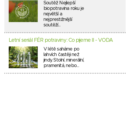
Soutěž Nejlepší
biopotravina roku je
největší a
nejprestižnější
soutěží…
Letní seriál FÉR potraviny: Co pijeme II - VODA
V létě saháme po
lahvích častěji než
jindy. Stolní, minerální,
pramenitá, nebo…