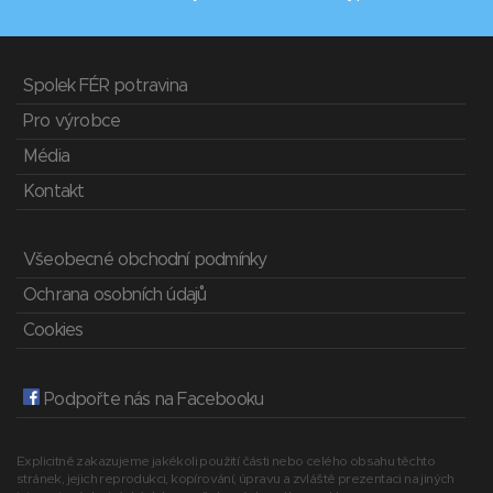
Spolek FÉR potravina
Pro výrobce
Média
Kontakt
Všeobecné obchodní podmínky
Ochrana osobních údajů
Cookies
Podpořte nás na Facebooku
Explicitně zakazujeme jakékoli použití části nebo celého obsahu těchto
stránek, jejich reprodukci, kopírování, úpravu a zvláště prezentaci na jiných