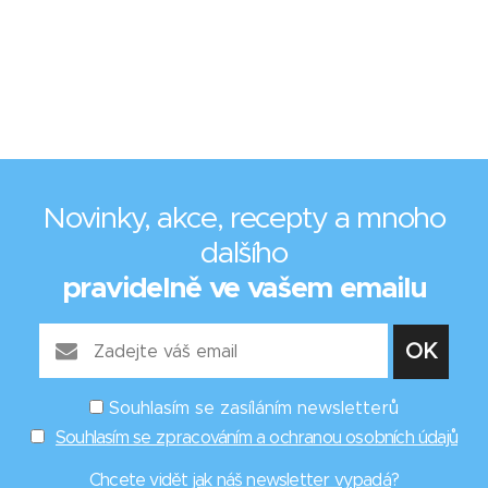
Novinky, akce, recepty a mnoho
dalšího
pravidelně ve vašem emailu
Souhlasím se zasíláním newsletterů
Souhlasím se zpracováním a ochranou osobních údajů
Chcete vidět
jak náš newsletter vypadá
?