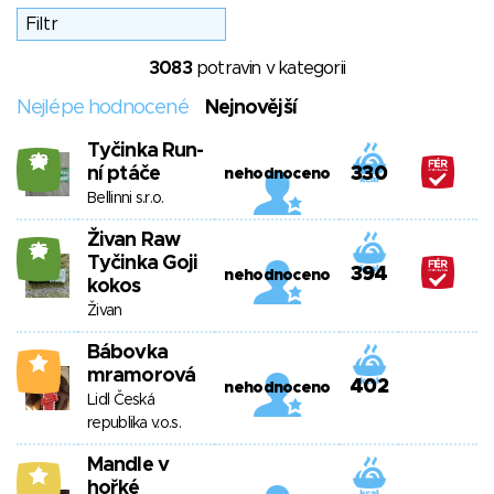
3083
potravin v kategorii
Nejlépe hodnocené
Nejnovější
Tyčinka Run-
28
ní ptáče
330
nehodnoceno
Bellinni s.r.o.
Živan Raw
26
Tyčinka Goji
394
nehodnoceno
kokos
Živan
Bábovka
4
mramorová
402
nehodnoceno
Lidl Česká
republika v.o.s.
Mandle v
6
hořké