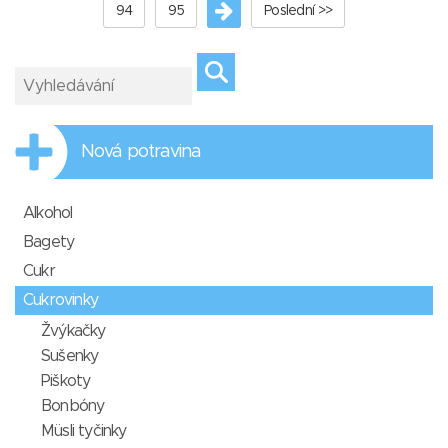
94
95
Poslední >>
Nová potravina
Alkohol
Bagety
Cukr
Cukrovinky
Žvýkačky
Sušenky
Piškoty
Bonbóny
Müsli tyčinky