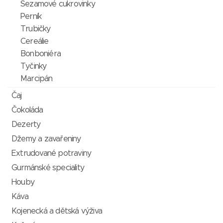
Sezamové cukrovinky
Perník
Trubičky
Cereálie
Bonboniéra
Tyčinky
Marcipán
Čaj
Čokoláda
Dezerty
Džemy a zavařeniny
Extrudované potraviny
Gurmánské speciality
Houby
Káva
Kojenecká a dětská výživa