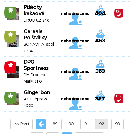
Piškoty
26
kakaové
404
nehodnoceno
DRUID CZ s.r.o.
Cereals
11
Polštářky
453
nehodnoceno
BONAVITA, spol.
s r. o.
DPG
-2
Sportness
363
nehodnoceno
DM Drogerie
Markt s.r.o.
Gingerbon
25
387
nehodnoceno
Asia Express
Food
<< První
89
90
91
92
93