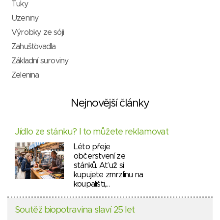
Tuky
Uzeniny
Výrobky ze sóji
Zahušťovadla
Základní suroviny
Zelenina
Nejnovější články
Jídlo ze stánku? I to můžete reklamovat
Léto přeje
občerstvení ze
stánků. Ať už si
kupujete zmrzlinu na
koupališti,…
Soutěž biopotravina slaví 25 let