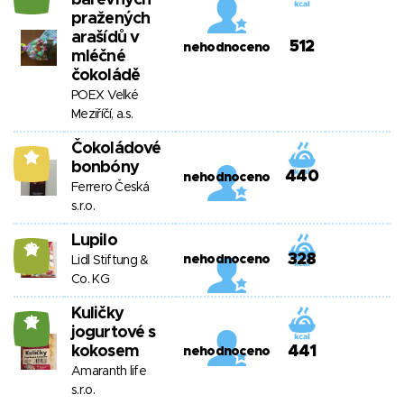
barevných
pražených
arašídů v
512
nehodnoceno
mléčné
čokoládě
POEX Velké
Meziříčí, a.s.
Čokoládové
9
bonbóny
440
nehodnoceno
Ferrero Česká
s.r.o.
Lupilo
12
328
nehodnoceno
Lidl Stiftung &
Co. KG
Kuličky
17
jogurtové s
kokosem
441
nehodnoceno
Amaranth life
s.r.o.