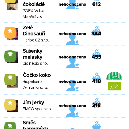
čokoládě
612
nehodnoceno
POEX Velké
Meziříčí, a.s.
Želé
2
Dinosauři
344
nehodnoceno
Haribo CZ s.r.o.
Sušenky
16
melasky
455
nehodnoceno
bio nebio s.r.o.
Čočko koko
14
418
Biopekárna
nehodnoceno
Zemanka s.r.o.
Jím jerky
5
318
nehodnoceno
EMCO spol. s.r.o.
Směs
16